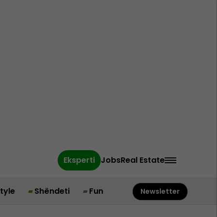
Eksperti
Jobs
Real Estate
style
Shëndeti
Fun
Newsletter