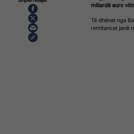
miliardë euro viti
Të dhënat nga Ba
remitancat janë r