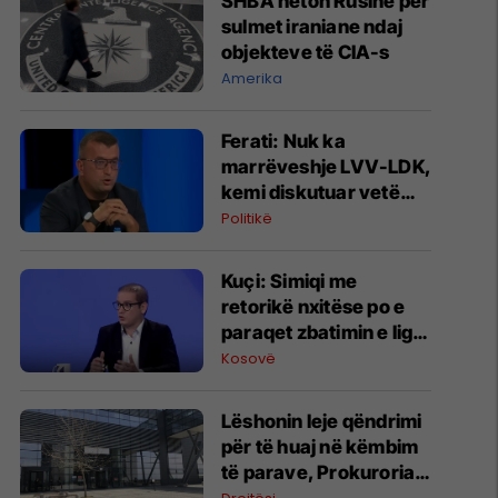
SHBA heton Rusinë për
sulmet iraniane ndaj
objekteve të CIA-s
Amerika
Ferati: Nuk ka
marrëveshje LVV-LDK,
kemi diskutuar vetëm
për parime
Politikë
Kuçi: Simiqi me
retorikë nxitëse po e
paraqet zbatimin e ligjit
në veri si "spastrim
Kosovë
etnik"
Lëshonin leje qëndrimi
për të huaj në këmbim
të parave, Prokuroria