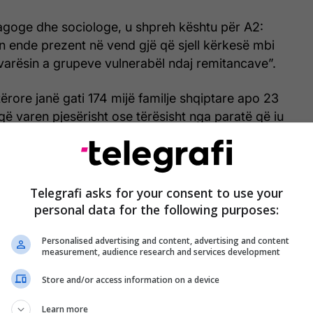
goge dhe sociologe, u shpreh kështu për A2:
on ende prezent në vend gjë që sjell kërkesë mbi
varësin a grupeve vulnerabël ndaj remitancave”.
rore janë gati 174 mijë familje shqiptare apo 23
 që varen pjesërisht ose tërësisht nga paratë që iu
mit nga jashtë. Nevojën për më shumë para si
imit të jetesës e pohojnë edhe vetë qytetarët që
Telegrafi asks for your consent to use your
tur çmimet jemi të detyruar që t’u kërkojmë fëmijëve
personal data for the following purposes:
në kam vëllezërit që më ndihmojnë se
Personalised advertising and content, advertising and content
të një qytetare.
measurement, audience research and services development
ga Instituti i Statistikave, dy qarqet më të varfra
Store and/or access information on a device
 dhe Dibra, janë edhe ato që kanë varësinë më të
Learn more