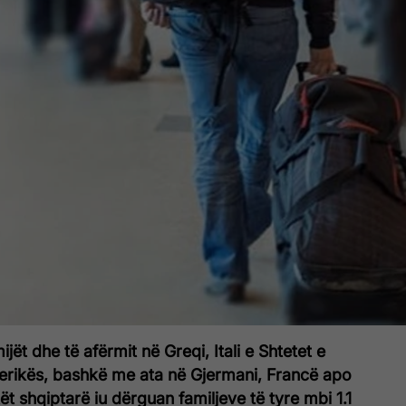
jët dhe të afërmit në Greqi, Itali e Shtetet e
rikës, bashkë me ata në Gjermani, Francë apo
ët shqiptarë iu dërguan familjeve të tyre mbi 1.1