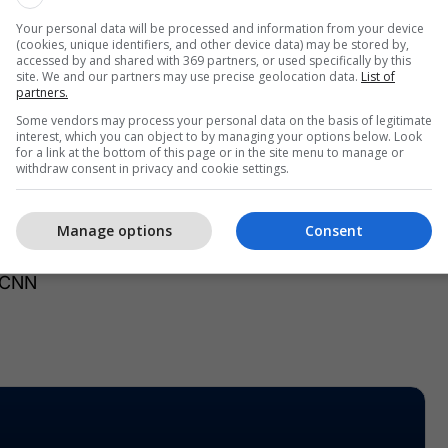
cat. Njëkohësisht, në rang vendi, 26 për qind e
re që marrin para nga jashtë, kanë më pak të
Your personal data will be processed and information from your device
(cookies, unique identifiers, and other device data) may be stored by,
icion se sa pjesa tjetër.
accessed by and shared with 369 partners, or used specifically by this
site. We and our partners may use precise geolocation data.
List of
partners.
 t’iu referohemi shifrave të INSTAT, atëherë do të
Some vendors may process your personal data on the basis of legitimate
të nga remitancat shkojnë për të plotësuar nevojat
interest, which you can object to by managing your options below. Look
for a link at the bottom of this page or in the site menu to manage or
r argëtim apo luks”, deklaron Dhamo.
withdraw consent in privacy and cookie settings.
ërgesave nga jashtë ndikim ka pasur edhe
qipërisë në SEPA, Zonën Unike të Pagesave në euro.
Manage options
Consent
e komisioneve ka ndikuar në formalizimin e
 CNN