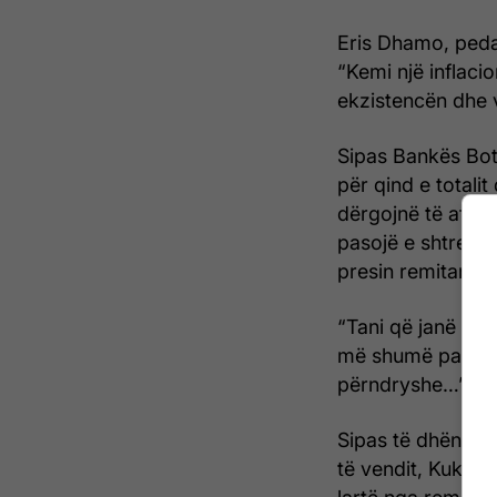
Eris Dhamo, peda
“Kemi një inflaci
ekzistencën dhe 
Sipas Bankës Botë
për qind e totalit
dërgojnë të afër
pasojë e shtrenjt
presin remitanca.
“Tani që janë rri
më shumë para. U
përndryshe…”, tho
Sipas të dhënave n
të vendit, Kukësi