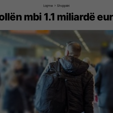
Lajme
>
Shqipëri
llën mbi 1.1 miliardë eu