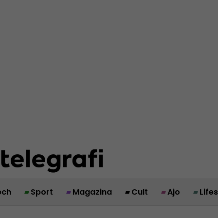
ech
Sport
Magazina
Cult
Ajo
Life