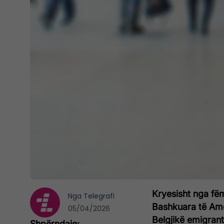
Kryesisht nga fëmi
Nga
Telegrafi
Bashkuara të Ame
05/04/2026
Belgjikë emigrant