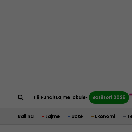
Të Fundit
Lajme lokale
Botërori 2026
Ballina
Lajme
Botë
Ekonomi
T