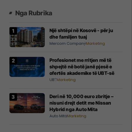
Nga Rubrika
Një shtëpi në Kosovë - për ju
dhe familjen tuaj
Mercom Company
Marketing
Profesionet me rritjen më të
shpejtë në botë janë pjesë e
ofertës akademike të UBT-së
UBT
Marketing
Deri në 10,000 euro zbritje –
nisuni drejt detit me Nissan
Hybrid nga Auto Mita
Auto Mita
Marketing