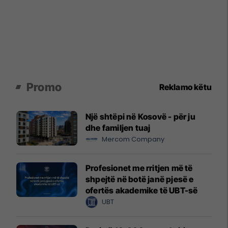
Promo
Reklamo këtu
Një shtëpi në Kosovë - për ju
dhe familjen tuaj
Mercom Company
Profesionet me rritjen më të
shpejtë në botë janë pjesë e
ofertës akademike të UBT-së
UBT