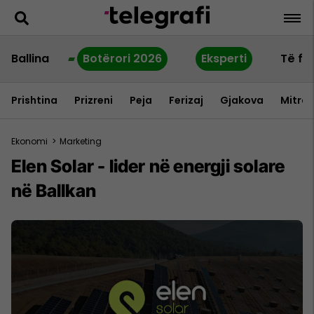
Ballina
Botërori 2026
Eksperti
Të fu
Prishtina
Prizreni
Peja
Ferizaj
Gjakova
Mitrov
Ekonomi
>
Marketing
Elen Solar - lider në energji solare
në Ballkan