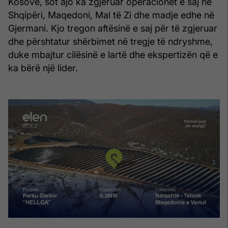
Kosovë, sot ajo ka zgjeruar operacionet e saj në
Shqipëri, Maqedoni, Mal të Zi dhe madje edhe në
Gjermani. Kjo tregon aftësinë e saj për të zgjeruar
dhe përshtatur shërbimet në tregje të ndryshme,
duke mbajtur cilësinë e lartë dhe ekspertizën që e
ka bërë një lider.