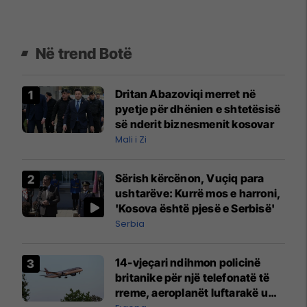
Në trend Botë
Dritan Abazoviqi merret në
pyetje për dhënien e shtetësisë
së nderit biznesmenit kosovar
Mali i Zi
Sërish kërcënon, Vuçiq para
ushtarëve: Kurrë mos e harroni,
'Kosova është pjesë e Serbisë'
Serbia
14-vjeçari ndihmon policinë
britanike për një telefonatë të
rreme, aeroplanët luftarakë u