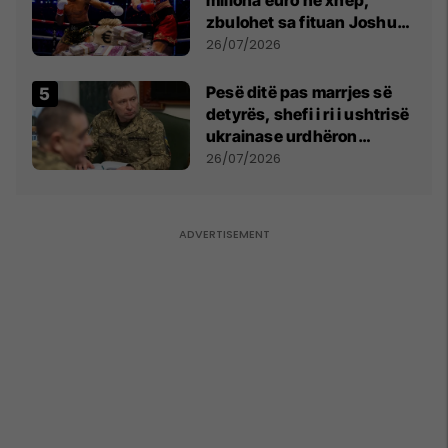
miliona euro në xhep,
zbulohet sa fituan Joshua
e Prenga
26/07/2026
Pesë ditë pas marrjes së
detyrës, shefi i ri i ushtrisë
ukrainase urdhëron
kontroll të madh
26/07/2026