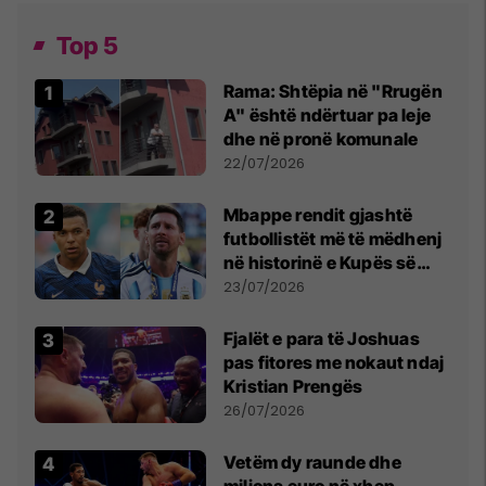
Top 5
Rama: Shtëpia në "Rrugën
A" është ndërtuar pa leje
dhe në pronë komunale
22/07/2026
Mbappe rendit gjashtë
futbollistët më të mëdhenj
në historinë e Kupës së
Botës, Messi mbetet i dyti
23/07/2026
Fjalët e para të Joshuas
pas fitores me nokaut ndaj
Kristian Prengës
26/07/2026
Vetëm dy raunde dhe