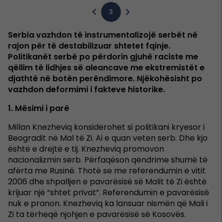
2
Serbia vazhdon të instrumentalizojë serbët në
rajon për të destabilizuar shtetet fqinje.
Politikanët serbë po përdorin gjuhë raciste me
qëllim të lidhjes së aleancave me ekstremistët e
djathtë në botën perëndimore. Njëkohësisht po
vazhdon deformimi i fakteve historike.
1. Mësimi i parë
Millan Knezheviq konsiderohet si politikani kryesor i
Beogradit në Mal të Zi. Ai e quan veten serb. Dhe kjo
është e drejtë e tij. Knezheviq promovon
nacionalizmin serb. Përfaqëson qëndrime shumë të
afërta me Rusinë. Thotë se me referendumin e vitit
2006 dhe shpalljen e pavarësisë së Malit të Zi është
krijuar një “shtet privat”. Referendumin e pavarësisë
nuk e pranon. Knezheviq ka lansuar nismën që Mali i
Zi ta tërheqë njohjen e pavarësisë së Kosovës.