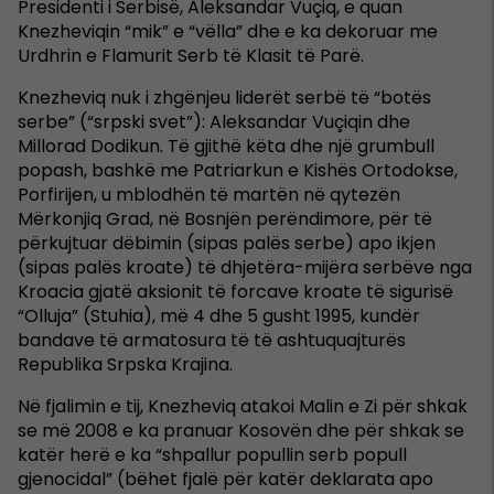
Presidenti i Serbisë, Aleksandar Vuçiq, e quan
Knezheviqin “mik” e “vëlla” dhe e ka dekoruar me
Urdhrin e Flamurit Serb të Klasit të Parë.
Knezheviq nuk i zhgënjeu liderët serbë të “botës
serbe” (“srpski svet”): Aleksandar Vuçiqin dhe
Millorad Dodikun. Të gjithë këta dhe një grumbull
popash, bashkë me Patriarkun e Kishës Ortodokse,
Porfirijen, u mblodhën të martën në qytezën
Mërkonjiq Grad, në Bosnjën perëndimore, për të
përkujtuar dëbimin (sipas palës serbe) apo ikjen
(sipas palës kroate) të dhjetëra-mijëra serbëve nga
Kroacia gjatë aksionit të forcave kroate të sigurisë
“Olluja” (Stuhia), më 4 dhe 5 gusht 1995, kundër
bandave të armatosura të të ashtuquajturës
Republika Srpska Krajina.
Në fjalimin e tij, Knezheviq atakoi Malin e Zi për shkak
se më 2008 e ka pranuar Kosovën dhe për shkak se
katër herë e ka “shpallur popullin serb popull
gjenocidal” (bëhet fjalë për katër deklarata apo