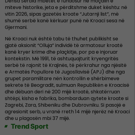
Derisa Serbia mbetet e fundosur në moçalin e
miteve historike, jeta e përditshme duket kështu: në
vitin 2026, sipas gazetës kroate “Jutarnji list”, më
shumë serbë kanë kërkuar punë në Kroaci sesa në
Gjermani.
Në Kroaci nuk është tabu të thuhet publikisht se
gjatë aksionit “Olluja” individë të armatosur kroatë
kanë kryer krime dhe plaçkitje, por pa e injoruar
kontekstin. Më 1991, të ashtuquajturit kryengritës
serbë të rajonit të Krajinës, të përkrahur nga njësitë
e Armatës Popullore të Jugosllavisë (APJ) dhe nga
grupet paramilitare nën kontrollin e shërbimeve
sekrete të Beogradit, sulmuan Republikën e Kroacisë
dhe dëbuan deri në 200 mijë kroatë, shkatërruan
shtëpi, kisha e fabrika, bombarduan qytete kroate si
Zagrebi, Zara, Shibeniku dhe Dubrovniku. Si pasojë e
agresionit serb, u vranë rreth 14 mijë njerëz në Kroaci
dhe u plagosën mbi 37 mijë.
Trend Sport