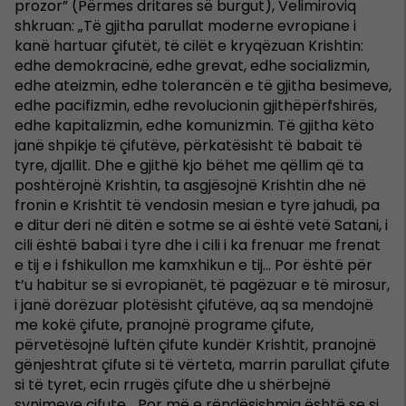
prozor” (Përmes dritares së burgut), Velimiroviq
shkruan: „Të gjitha parullat moderne evropiane i
kanë hartuar çifutët, të cilët e kryqëzuan Krishtin:
edhe demokracinë, edhe grevat, edhe socializmin,
edhe ateizmin, edhe tolerancën e të gjitha besimeve,
edhe pacifizmin, edhe revolucionin gjithëpërfshirës,
edhe kapitalizmin, edhe komunizmin. Të gjitha këto
janë shpikje të çifutëve, përkatësisht të babait të
tyre, djallit. Dhe e gjithë kjo bëhet me qëllim që ta
poshtërojnë Krishtin, ta asgjësojnë Krishtin dhe në
fronin e Krishtit të vendosin mesian e tyre jahudi, pa
e ditur deri në ditën e sotme se ai është vetë Satani, i
cili është babai i tyre dhe i cili i ka frenuar me frenat
e tij e i fshikullon me kamxhikun e tij… Por është për
t’u habitur se si evropianët, të pagëzuar e të mirosur,
i janë dorëzuar plotësisht çifutëve, aq sa mendojnë
me kokë çifute, pranojnë programe çifute,
përvetësojnë luftën çifute kundër Krishtit, pranojnë
gënjeshtrat çifute si të vërteta, marrin parullat çifute
si të tyret, ecin rrugës çifute dhe u shërbejnë
synimeve çifute… Por më e rëndësishmja është se si