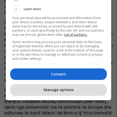
shpejti. Zoti Nediq më pas do të mund të marrë
meritën historike se gjatë sundimit të tij çështja
Learn more
hebraike në Serbi është zgjidhur plotësisht”.
Your personal data will be processed and information from
Sipas shkrimtarit Filip David, i cili ishte hebre, pakica
your device (cookies, unique identifiers, and other device
data) may be stored by, accessed by and shared with 369
hebraike në Serbi pësoi jo vetëm nga terrori dhe
partners, or used specifically by this site. We and our partners
ligjet racore të nazistëve, por “një rol të rëndësishëm
may use precise geolocation data.
List of partners.
luajti edhe xhandarmëria e Nediqit dhe Policia
Some vendors may process your personal data on the basis
Speciale për Hebrenjtë dhe Romët, e cila kreu pjesën
of legitimate interest, which you can object to by managing
your options below. Look for a link at the bottom of this page
më të madhe të logjistikës në zgjidhjen
or in the site menu to manage or withdraw consent in privacy
përfundimtare të çështjes hebraike. Përpilonte lista,
and cookie settings.
arrestonte shtëpi më shtëpi, nxirrte gjimnazistët nga
bankat e shkollës dhe bashkëpunonte ngushtë me
Gestapon për dërgimin e tyre në kampe. Vetëm
Consent
ekzekutimi i ishte lënë në dorë okupatorit”.
Nuk ishte vetëm Nediqi bashkëpunëtor i fashizmit.
Manage options
Kisha Ortodokse Serbe e ka shpallur më 2003
shenjtor vlladikën Nikollaj Velimiroviqin (1881-1956),
njërin nga antisemitët më të pështirë në Europë dhe
adhurues të Adolf Hitlerit. Në librin e tij “Kroz tamnički