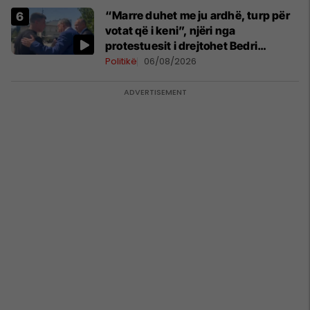
“Marre duhet me ju ardhë, turp për
votat që i keni”, njëri nga
protestuesit i drejtohet Bedri
Hamzës
Politikë
06/08/2026