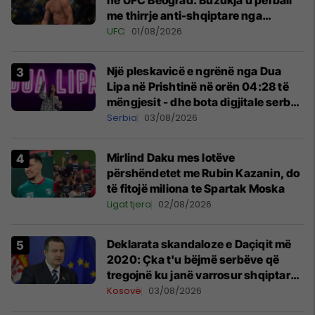
në UFC Beograd: Buzukja u përball
me thirrje anti-shqiptare nga
tribunat
UFC
01/08/2026
Një pleskavicë e ngrënë nga Dua
Lipa në Prishtinë në orën 04:28 të
mëngjesit - dhe bota digjitale serbe
shpall gjendjen e luftës
Serbia
03/08/2026
Mirlind Daku mes lotëve
përshëndetet me Rubin Kazanin, do
të fitojë miliona te Spartak Moska
Ligat tjera
02/08/2026
​Deklarata skandaloze e Daçiqit më
2020: Çka t'u bëjmë serbëve që
tregojnë ku janë varrosur shqiptarët
në Serbi
Kosovë
03/08/2026