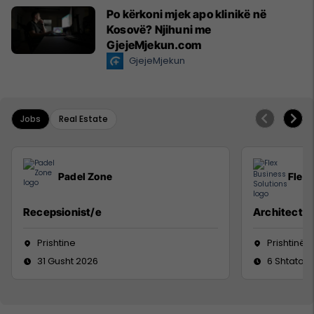
Po kërkoni mjek apo klinikë në
Kosovë? Njihuni me
GjejeMjekun.com
GjejeMjekun
Jobs
Real Estate
Padel Zone
Flex 
Recepsionist/e
Architect
Prishtine
Prishtinë
31 Gusht 2026
6 Shtator 