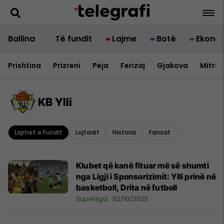
Ballina
Të fundit
Lajme
Botë
Ekono
Prishtina
Prizreni
Peja
Ferizaj
Gjakova
Mitrov
KB Ylli
Lajmet e Fundit
Lojtarët
Historia
Fansat
Klubet që kanë fituar më së shumti
nga Ligji i Sponsorizimit: Ylli prinë në
basketboll, Drita në futboll
Superliga
02/10/2025