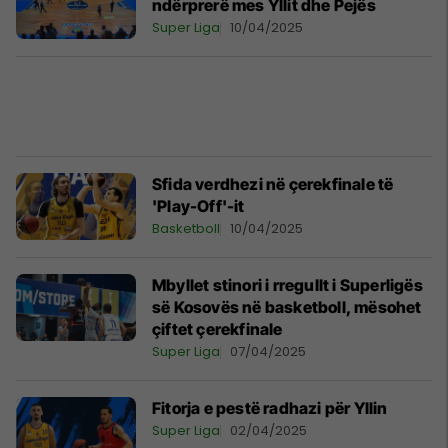
ndërprerë mes Yllit dhe Pejës
Super Liga
10/04/2025
Sfida verdhezi në çerekfinale të
'Play-Off'-it
Basketboll
10/04/2025
Mbyllet stinori i rregullt i Superligës
së Kosovës në basketboll, mësohet
çiftet çerekfinale
Super Liga
07/04/2025
Fitorja e pestë radhazi për Yllin
Super Liga
02/04/2025