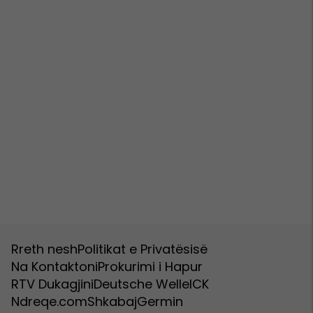
Rreth nesh
Politikat e Privatësisë
Na Kontaktoni
Prokurimi i Hapur
RTV Dukagjini
Deutsche Welle
ICK
Ndreqe.com
Shkabaj
Germin