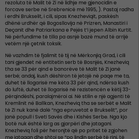
rezoluta të Malit të Zi në lidhje me gjenocidin e
forcave serbe në Srebrenicë më 1995, ). Pastaj radha
i erdhi Brukselit, i cili, sipas Knezheviqit, paskësh
dhënë urdhër që Bogosllovija në Prizren, Manastiri i
Deçanit dhe Patriarkana e Pejës t’i jepen Albin Kurtit.
Në përfundime të tilla pa asnjë bazë mund të arrijë
vetëm një çetnik toksik.
Në vazhdim të fjalimit të tij në Mërkonjiq Grad, i cili
tani gjendet në entitetin serb të Bosnjës, Knezheviq
tha se 33 për qind e banorëve të Malit të Zi janë
serbë; andaj, kush dëshiron të jetojë në paqe me ta,
duhet të llogarisë me këta 33 për qind, ndërsa kush
do luftë, duhet të llogarisë në rezistencën e këtij 33-
përqindëshi, paralajmëroi ai. Në stilin e një agjenti të
Kremlinit në Ballkan, Knezheviq tha se serbët e Malit
të Zi nuk kanë dalë “nga epruvetat e Brukselit”, por
janë popull i Sveti Savës dhe i Kishës Serbe. Nga kjo
botë nuk është larg as gjarpëri dhe jatagani.
Knezheviq foli për heronjtë që po pritet të zgjohen
me jatagan dhe shtoi se “po lindin serbë të rinj, të