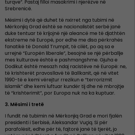
turqve”. Pastaj filloi masakrimi i njerëzve në
Srebrenicë.
Mësimi i dytë që duhet të nxirret nga tubimi në
Mërkonjiq Grad është se nacionalistët serbë janë
duke tentuar të krijojnë një aleancë me të djathtën
ekstreme në Europë, por edhe me disa përkrahës
fanatikë të Donald Trumpit, të cilët, po aq sa e
urrejnë “Europën liberale”, besojnë se një përballje
mes kulturave është e pashmangshme. Gjuha e
Dodikut është mesazh ndaj racistëve në Europë: ne,
të krishterët pravosllavë të Ballkanit, që në vitet
1990-të e kemi vërejtur rrezikun e “terrorizmit
islamik” dhe kemi luftuar kundër tij dhe në mbrojtje
të “krishterimit”, por Europa nuk na ka kuptuar.
3. Mësimi i tretë
I fundit në tubimin në Mërkonjiq Grad e mori fjalën
presidenti i Serbisë, Aleksandar Vuçiq. Si për
parafolësit, edhe për të, fajtorë janë të tjerët, jo