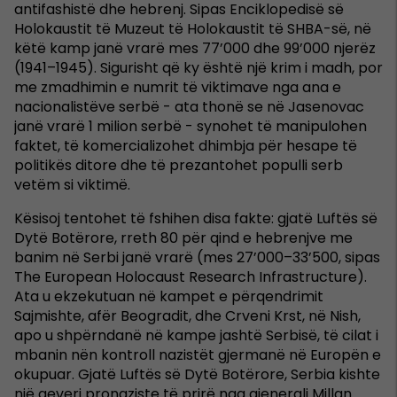
antifashistë dhe hebrenj. Sipas Enciklopedisë së
Holokaustit të Muzeut të Holokaustit të SHBA-së, në
këtë kamp janë vrarë mes 77’000 dhe 99’000 njerëz
(1941–1945). Sigurisht që ky është një krim i madh, por
me zmadhimin e numrit të viktimave nga ana e
nacionalistëve serbë - ata thonë se në Jasenovac
janë vrarë 1 milion serbë - synohet të manipulohen
faktet, të komercializohet dhimbja për hesape të
politikës ditore dhe të prezantohet populli serb
vetëm si viktimë.
Kësisoj tentohet të fshihen disa fakte: gjatë Luftës së
Dytë Botërore, rreth 80 për qind e hebrenjve me
banim në Serbi janë vrarë (mes 27’000–33’500, sipas
The European Holocaust Research Infrastructure).
Ata u ekzekutuan në kampet e përqendrimit
Sajmishte, afër Beogradit, dhe Crveni Krst, në Nish,
apo u shpërndanë në kampe jashtë Serbisë, të cilat i
mbanin nën kontroll nazistët gjermanë në Europën e
okupuar. Gjatë Luftës së Dytë Botërore, Serbia kishte
një qeveri pronaziste të prirë nga gjenerali Millan