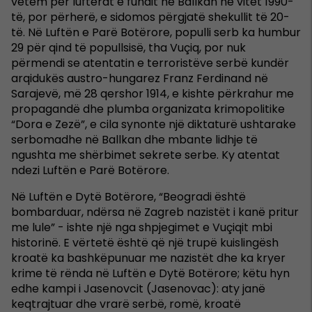
vetëm për luftërat e fundit në Ballkan në vitet 1990-
të, por përherë, e sidomos përgjatë shekullit të 20-
të. Në Luftën e Parë Botërore, populli serb ka humbur
29 për qind të popullsisë, tha Vuçiq, por nuk
përmendi se atentatin e terroristëve serbë kundër
arqidukës austro-hungarez Franz Ferdinand në
Sarajevë, më 28 qershor 1914, e kishte përkrahur me
propagandë dhe plumba organizata krimopolitike
“Dora e Zezë”, e cila synonte një diktaturë ushtarake
serbomadhe në Ballkan dhe mbante lidhje të
ngushta me shërbimet sekrete serbe. Ky atentat
ndezi Luftën e Parë Botërore.
Në Luftën e Dytë Botërore, “Beogradi është
bombarduar, ndërsa në Zagreb nazistët i kanë pritur
me lule” - ishte një nga shpjegimet e Vuçiqit mbi
historinë. E vërtetë është që një trupë kuislingësh
kroatë ka bashkëpunuar me nazistët dhe ka kryer
krime të rënda në Luftën e Dytë Botërore; këtu hyn
edhe kampi i Jasenovcit (Jasenovac): aty janë
keqtrajtuar dhe vrarë serbë, romë, kroatë