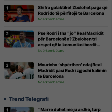
Shifra galaktike! Zbulohet paga që
Rodri do të përfitojë te Barcelona
Ndërkombëtare
Pse Rodri i tha "jo" Real Madridit
për Barcelonën? Zbulohen tri
arsyet që ia komunikoi bordit
madrilen
Ndërkombëtare
Mourinho ‘shpërthen’ ndaj Real
Madridit pasi Rodri zgjodhi kalimin
te Barcelona
Ndërkombëtare
Trend Telegrafi
“Marre duhet me ju ardhë, turp