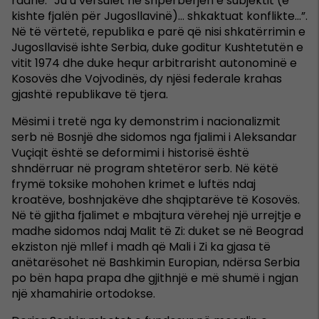
radhë. “Ju u vërsulët në shpërbërjen e subjektit (e
kishte fjalën për Jugosllavinë)… shkaktuat konflikte…”.
Në të vërtetë, republika e parë që nisi shkatërrimin e
Jugosllavisë ishte Serbia, duke goditur Kushtetutën e
vitit 1974 dhe duke hequr arbitrarisht autonominë e
Kosovës dhe Vojvodinës, dy njësi federale krahas
gjashtë republikave të tjera.
Mësimi i tretë nga ky demonstrim i nacionalizmit
serb në Bosnjë dhe sidomos nga fjalimi i Aleksandar
Vuçiqit është se deformimi i historisë është
shndërruar në program shtetëror serb. Në këtë
frymë toksike mohohen krimet e luftës ndaj
kroatëve, boshnjakëve dhe shqiptarëve të Kosovës.
Në të gjitha fjalimet e mbajtura vërehej një urrejtje e
madhe sidomos ndaj Malit të Zi: duket se në Beograd
ekziston një mllef i madh që Mali i Zi ka gjasa të
anëtarësohet në Bashkimin Europian, ndërsa Serbia
po bën hapa prapa dhe gjithnjë e më shumë i ngjan
një xhamahirie ortodokse.