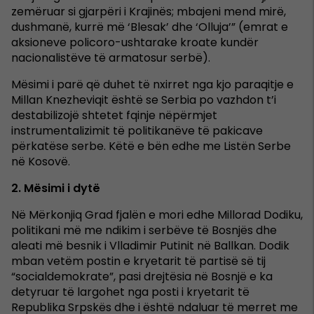
zemëruar si gjarpëri i Krajinës; mbajeni mend mirë,
dushmanë, kurrë më ‘Blesak’ dhe ‘Olluja’” (emrat e
aksioneve policoro-ushtarake kroate kundër
nacionalistëve të armatosur serbë).
Mësimi i parë që duhet të nxirret nga kjo paraqitje e
Millan Knezheviqit është se Serbia po vazhdon t’i
destabilizojë shtetet fqinje nëpërmjet
instrumentalizimit të politikanëve të pakicave
përkatëse serbe. Këtë e bën edhe me Listën Serbe
në Kosovë.
2. Mësimi i dytë
Në Mërkonjiq Grad fjalën e mori edhe Millorad Dodiku,
politikani më me ndikim i serbëve të Bosnjës dhe
aleati më besnik i Vlladimir Putinit në Ballkan. Dodik
mban vetëm postin e kryetarit të partisë së tij
“socialdemokrate”, pasi drejtësia në Bosnjë e ka
detyruar të largohet nga posti i kryetarit të
Republika Srpskës dhe i është ndaluar të merret me