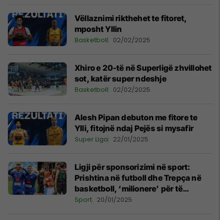
Vëllaznimi rikthehet te fitoret,
mposht Yllin
Basketboll
02/02/2025
Xhiro e 20-të në Superligë zhvillohet
sot, katër super ndeshje
Basketboll
02/02/2025
Alesh Pipan debuton me fitore te
Ylli, fitojnë ndaj Pejës si mysafir
Super Liga
22/01/2025
Ligji për sponsorizimi në sport:
Prishtina në futboll dhe Trepça në
basketboll, ‘milionere’ për të
ardhura
Sport
20/01/2025