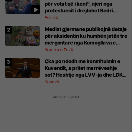
për votat që i keni”, njëri nga
protestuesit i drejtohet Bedri
Hamzës
Politikë
Mediat gjermane publikojnë detaje
për aksidentin ku humbën jetën tre
mërgimtarë nga Komogllava e
Ferizajt
Kronika e Zezë
Çka po ndodh me konstituimin e
Kuvendit, a pritet marrëveshje
sot? Heshtje nga LVV-ja dhe LDK-
ja
Kosovë