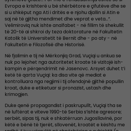
Evropa e krishterë u bë shërbëtore e çifutëve dhe se
si u shkëput nga Ati i dritës e e njohu djallin si Atin e
saj në të gjitha mendimet dhe veprat e veta…“.
Velimiroviq nuk ishte analfabet - në fillim të shekullit
të 20-të ai shkroi dy teza doktorature në Fakultetin
Katolik të Universitetit të Bernit dhe - po aty - në
Fakultetin e Filozofisë dhe Historisë.
Në fjalimin e tij në Mërkonjiq Grad, Vuçiqi u ankua se
nuk po lejohet nga autoritetet kroate të vizitojë ish-
kampin e përqendrimit në Jasenovc. Arsyet duhet t’i
ketë të qarta Vuçiqi: ka disa vite që mediat e
kontrolluara nga regjimi i tij ofendojnë gjithë popullin
kroat, duke e etiketuar si pronazist, ustash dhe
krimogjen.
Duke qenë propagandist i paskrupullt, Vuçiqi tha se
në luftërat e viteve 1990-të Serbia s’ishte agresore;
serbët, sipas tij, nuk e shkatërruan Jugosllavinë, por
këtë e bënë të tjerët, sllovenët, kroatët e kështu me