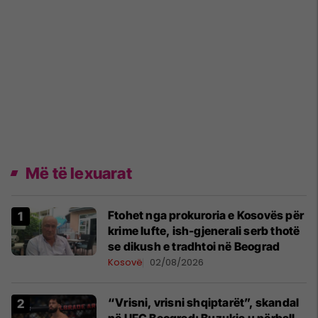
Më të lexuarat
Ftohet nga prokuroria e Kosovës për
krime lufte, ish-gjenerali serb thotë
se dikush e tradhtoi në Beograd
Kosovë
02/08/2026
“Vrisni, vrisni shqiptarët”, skandal