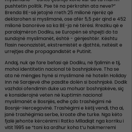
pushtetin politik. Pse të na përkrahin ata neve?”
Brenda BE-së jetojnë rreth 25 milionë njerëz që
deklarohen si myslimanë, ose afër 5,5 për qind e 452
milionë banorëve sa ka BE-ja në tërësi. Rreziku që e
paralajmëron Dodiku, se Europën së shpejti do ta
sundojnë myslimanët, është - gënjeshtër. Kështu
flasin neonazistët, ekstremistët e djathtë, nxitësit e
urrejtjes dhe propagandistët e Putinit.
Andaj, nuk qe fare befasi që Dodiku, në fjalimin e tij,
mohoi identitetin nacional të boshnjakëve. Tha se
ata në mëngjes hynë si myslimanë në hotelin Holiday
Inn në Sarajevë dhe pasdite dolën si boshnjakë. Dodik
vazhdoi ofendimin duke ua mohuar boshnjakëve, siç
e konsiderojnë veten në kuptimin nacional
myslimanët e Bosnjës, edhe çdo trashëgimi në
Bosnjë-Hercegovinë. Trashëgimi e këtij vendi, tha ai,
janë trashëgimia serbe, kroate dhe turke. Nga këto
fjalë jehonte kërcënimi i Ratko Mlladiqit nga korriku i
vitit 1995 se “tani ka ardhur koha t’u hakmerremi