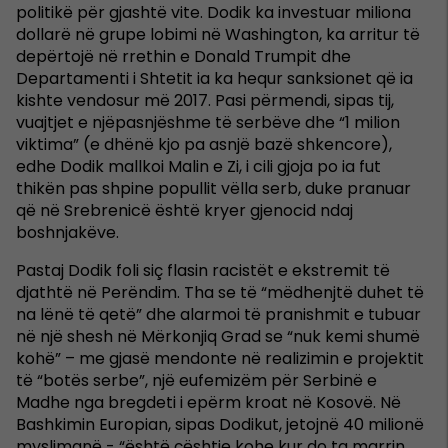
politikë për gjashtë vite. Dodik ka investuar miliona
dollarë në grupe lobimi në Washington, ka arritur të
depërtojë në rrethin e Donald Trumpit dhe
Departamenti i Shtetit ia ka hequr sanksionet që ia
kishte vendosur më 2017. Pasi përmendi, sipas tij,
vuajtjet e njëpasnjëshme të serbëve dhe “1 milion
viktima” (e dhënë kjo pa asnjë bazë shkencore),
edhe Dodik mallkoi Malin e Zi, i cili gjoja po ia fut
thikën pas shpine popullit vëlla serb, duke pranuar
që në Srebrenicë është kryer gjenocid ndaj
boshnjakëve.
Pastaj Dodik foli siç flasin racistët e ekstremit të
djathtë në Perëndim. Tha se të “mëdhenjtë duhet të
na lënë të qetë” dhe alarmoi të pranishmit e tubuar
në një shesh në Mërkonjiq Grad se “nuk kemi shumë
kohë” – me gjasë mendonte në realizimin e projektit
të “botës serbe”, një eufemizëm për Serbinë e
Madhe nga bregdeti i epërm kroat në Kosovë. Në
Bashkimin Europian, sipas Dodikut, jetojnë 40 milionë
myslimanë - “është çështje kohe kur do ta marrin