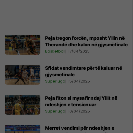
Peja tregon forcën, mposht Yllin në
Therandë dhe kalon në gjysmëfinale
Basketboll
17/04/2025
Sfidat vendimtare për të kaluar në
gjysmëfinale
Super Liga
15/04/2025
Peja fiton si mysafir ndaj Yllit në
ndeshjen e tensionuar
Super Liga
10/04/2025
Merret vendimi për ndeshjen e