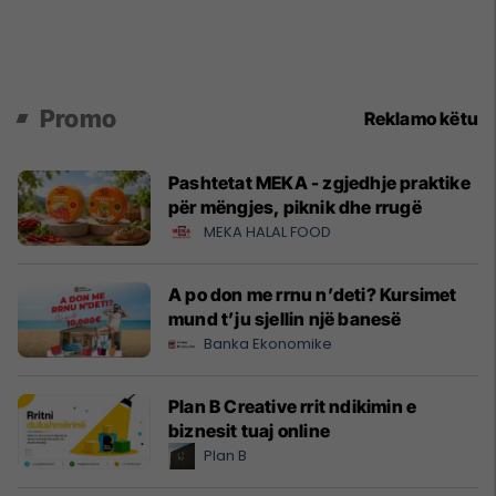
Promo
Reklamo këtu
Pashtetat MEKA - zgjedhje praktike
për mëngjes, piknik dhe rrugë
MEKA HALAL FOOD
A po don me rrnu n’deti? Kursimet
mund t’ju sjellin një banesë
Banka Ekonomike
Plan B Creative rrit ndikimin e
biznesit tuaj online
Plan B