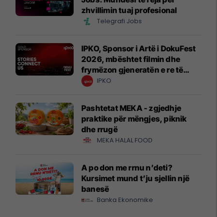
zhvillimin tuaj profesional
Telegrafi Jobs
IPKO, Sponsor i Artë i DokuFest
2026, mbështet filmin dhe
frymëzon gjeneratën e re të
krijuesve
IPKO
Pashtetat MEKA - zgjedhje
praktike për mëngjes, piknik
dhe rrugë
MEKA HALAL FOOD
A po don me rrnu n’deti?
Kursimet mund t’ju sjellin një
banesë
Banka Ekonomike