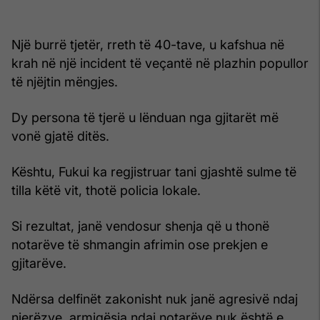
Një burrë tjetër, rreth të 40-tave, u kafshua në
krah në një incident të veçantë në plazhin popullor
të njëjtin mëngjes.
Dy persona të tjerë u lënduan nga gjitarët më
vonë gjatë ditës.
Kështu, Fukui ka regjistruar tani gjashtë sulme të
tilla këtë vit, thotë policia lokale.
Si rezultat, janë vendosur shenja që u thonë
notarëve të shmangin afrimin ose prekjen e
gjitarëve.
Ndërsa delfinët zakonisht nuk janë agresivë ndaj
njerëzve, armiqësia ndaj notarëve nuk është e