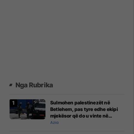
Nga Rubrika
Sulmohen palestinezët në
Betlehem, pas tyre edhe ekipi
mjekësor që do u vinte në
ndihmë
Azia