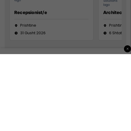
Recepsionist/e
Architect
Prishtine
Prishtinë
31 Gusht 2026
6 Shtator 2
×