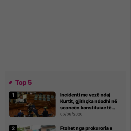
Top 5
Incidenti me vezë ndaj
Kurtit, gjithçka ndodhi në
seancën konstituive të
Kuvendit
06/08/2026
Ftohet nga prokuroria e