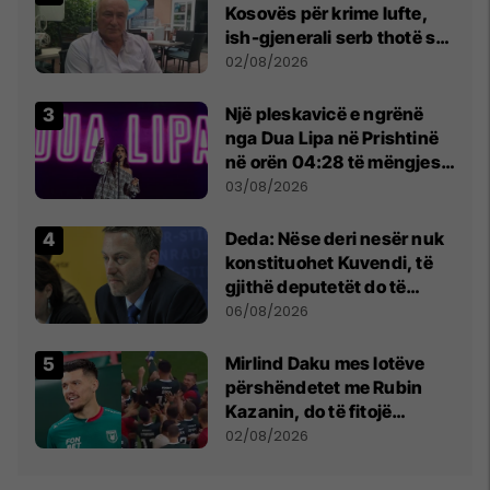
Kosovës për krime lufte,
ish-gjenerali serb thotë se
dikush e tradhtoi në
02/08/2026
Beograd
Një pleskavicë e ngrënë
nga Dua Lipa në Prishtinë
në orën 04:28 të mëngjesit
- dhe bota digjitale serbe
03/08/2026
shpall gjendjen e luftës
Deda: Nëse deri nesër nuk
konstituohet Kuvendi, të
gjithë deputetët do të
bëjnë shkelje të rëndë
06/08/2026
kushtetuese
Mirlind Daku mes lotëve
përshëndetet me Rubin
Kazanin, do të fitojë
miliona te Spartak Moska
02/08/2026