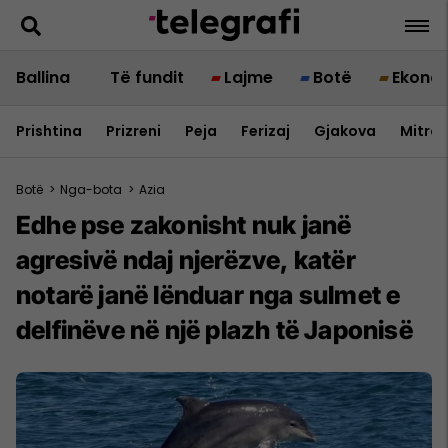
Ballina
Të fundit
Lajme
Botë
Ekono
Prishtina
Prizreni
Peja
Ferizaj
Gjakova
Mitrov
Botë
>
Nga-bota
>
Azia
Edhe pse zakonisht nuk janë
agresivë ndaj njerëzve, katër
notarë janë lënduar nga sulmet e
delfinëve në një plazh të Japonisë