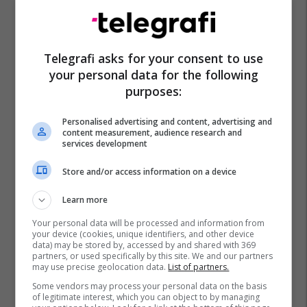
Telegrafi asks for your consent to use
your personal data for the following
Delfinët
Japonia
Delfini
purposes:
Personalised advertising and content, advertising and
content measurement, audience research and
services development
Store and/or access information on a device
Learn more
Your personal data will be processed and information from
your device (cookies, unique identifiers, and other device
data) may be stored by, accessed by and shared with 369
partners, or used specifically by this site. We and our partners
may use precise geolocation data.
List of partners.
Some vendors may process your personal data on the basis
of legitimate interest, which you can object to by managing