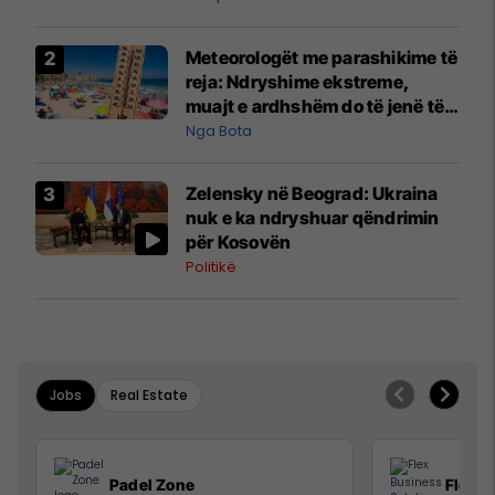
Meteorologët me parashikime të
reja: Ndryshime ekstreme,
muajt e ardhshëm do të jenë të
pazakontë
Nga Bota
Zelensky në Beograd: Ukraina
nuk e ka ndryshuar qëndrimin
për Kosovën
Politikë
Jobs
Real Estate
Padel Zone
Flex B