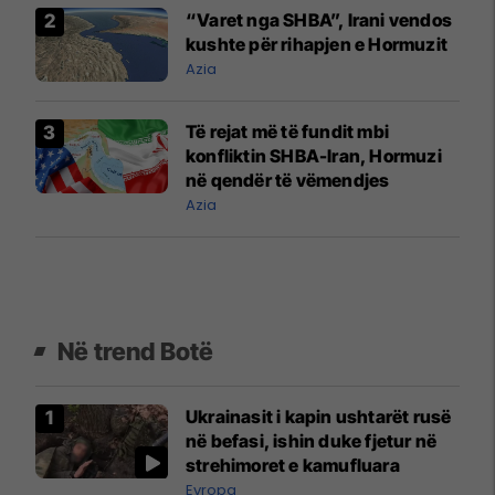
“Varet nga SHBA”, Irani vendos
kushte për rihapjen e Hormuzit
Azia
Të rejat më të fundit mbi
konfliktin SHBA-Iran, Hormuzi
në qendër të vëmendjes
Azia
Në trend Botë
Ukrainasit i kapin ushtarët rusë
në befasi, ishin duke fjetur në
strehimoret e kamufluara
Evropa