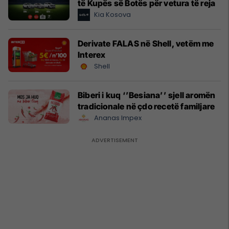
të Kupës së Botës për vetura të reja
Kia Kosova
Derivate FALAS në Shell, vetëm me
Interex
Shell
Biberi i kuq ‘’Besiana’’ sjell aromën
tradicionale në çdo recetë familjare
Ananas Impex