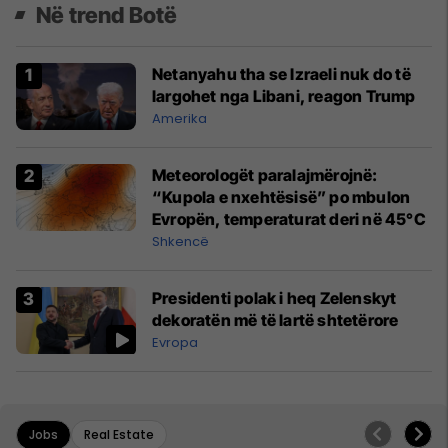
Në trend Botë
Netanyahu tha se Izraeli nuk do të
largohet nga Libani, reagon Trump
Amerika
Meteorologët paralajmërojnë:
“Kupola e nxehtësisë” po mbulon
Evropën, temperaturat deri në 45°C
Shkencë
Presidenti polak i heq Zelenskyt
dekoratën më të lartë shtetërore
Evropa
Jobs
Real Estate