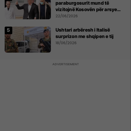
paraburgosurit mund të
vizitojnë Kosovën për arsye
humanitare
22/06/2026
Ushtari arbëresh i Italisë
surprizon me shqipen e tij
18/06/2026