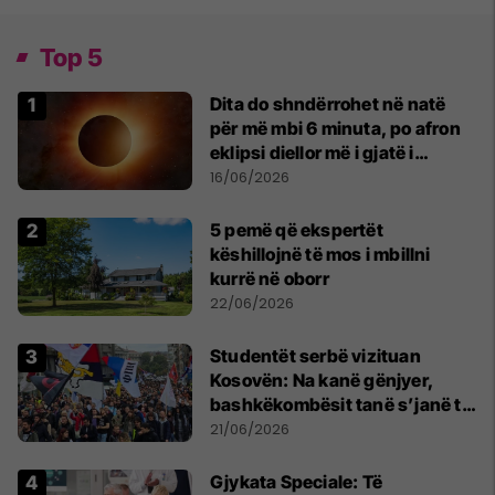
Top 5
Dita do shndërrohet në natë
për më mbi 6 minuta, po afron
eklipsi diellor më i gjatë i
shekullit të 21-të
16/06/2026
5 pemë që ekspertët
këshillojnë të mos i mbillni
kurrë në oborr
22/06/2026
Studentët serbë vizituan
Kosovën: Na kanë gënjyer,
bashkëkombësit tanë s’janë të
shtypur
21/06/2026
​Gjykata Speciale: Të