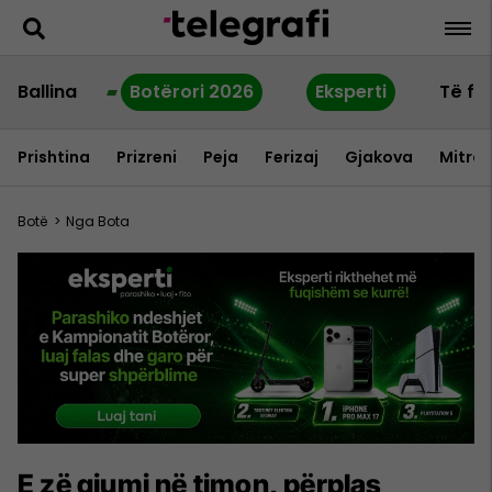
Ballina
Botërori 2026
Eksperti
Të fu
Prishtina
Prizreni
Peja
Ferizaj
Gjakova
Mitrov
Botë
>
Nga Bota
E zë gjumi në timon, përplas