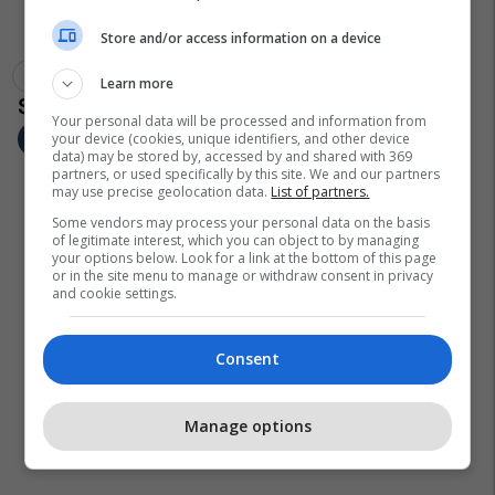
Store and/or access information on a device
Aksidenti
Ambasada E Kinës Në Maqedoni
Autobusi
Learn more
Your personal data will be processed and information from
your device (cookies, unique identifiers, and other device
data) may be stored by, accessed by and shared with 369
partners, or used specifically by this site. We and our partners
may use precise geolocation data.
List of partners.
Some vendors may process your personal data on the basis
of legitimate interest, which you can object to by managing
your options below. Look for a link at the bottom of this page
or in the site menu to manage or withdraw consent in privacy
and cookie settings.
Consent
Manage options