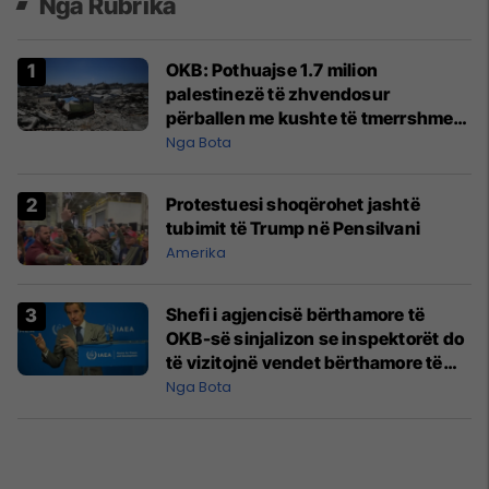
Nga Rubrika
OKB: Pothuajse 1.7 milion
palestinezë të zhvendosur
përballen me kushte të tmerrshme
në Gaza
Nga Bota
Protestuesi shoqërohet jashtë
tubimit të Trump në Pensilvani
Amerika
Shefi i agjencisë bërthamore të
OKB-së sinjalizon se inspektorët do
të vizitojnë vendet bërthamore të
Iranit
Nga Bota