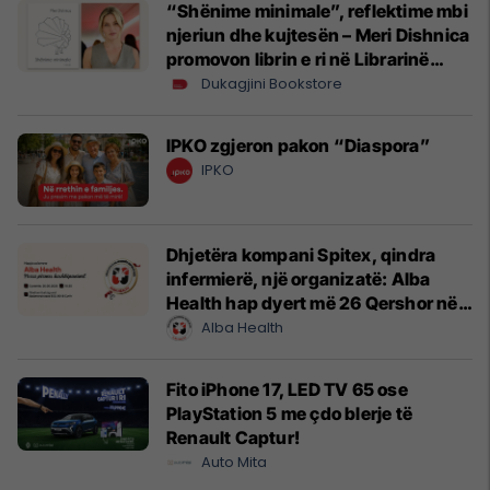
“Shënime minimale”, reflektime mbi
njeriun dhe kujtesën – Meri Dishnica
promovon librin e ri në Librarinë
Dukagjini
Dukagjini Bookstore
IPKO zgjeron pakon “Diaspora”
IPKO
Dhjetëra kompani Spitex, qindra
infermierë, një organizatë: Alba
Health hap dyert më 26 Qershor në
Cyrih
Alba Health
Fito iPhone 17, LED TV 65 ose
PlayStation 5 me çdo blerje të
Renault Captur!
Auto Mita