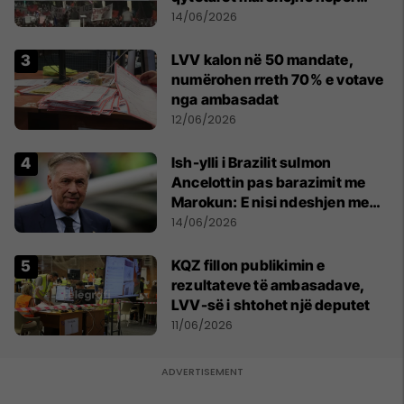
kryeqytet
14/06/2026
LVV kalon në 50 mandate,
numërohen rreth 70% e votave
nga ambasadat
12/06/2026
Ish-ylli i Brazilit sulmon
Ancelottin pas barazimit me
Marokun: E nisi ndeshjen me
formacionin e gabuar
14/06/2026
KQZ fillon publikimin e
rezultateve të ambasadave,
LVV-së i shtohet një deputet
11/06/2026