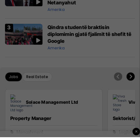
Netanyahut
Amerika
Qindra studentë braktisin
diplomimin gjatë fjalimit të shefit të
Google
Amerika
Jobs
Real Estate
Solace Management Ltd
Viva 
Property Manager
Sektorist/e
×
Menaxhment
Logjistikë