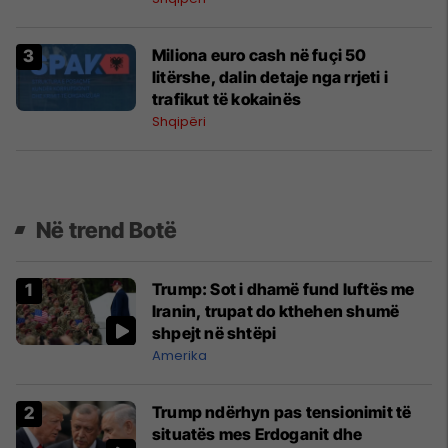
Miliona euro cash në fuçi 50
litërshe, dalin detaje nga rrjeti i
trafikut të kokainës
Shqipëri
Në trend Botë
Trump: Sot i dhamë fund luftës me
Iranin, trupat do kthehen shumë
shpejt në shtëpi
Amerika
Trump ndërhyn pas tensionimit të
situatës mes Erdoganit dhe