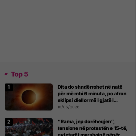
Top 5
Dita do shndërrohet në natë
për më mbi 6 minuta, po afron
eklipsi diellor më i gjatë i
shekullit të 21-të
16/06/2026
“Rama, jep dorëheqjen”,
tensione në protestën e 15-të,
qytetarët marshojnë nëpër