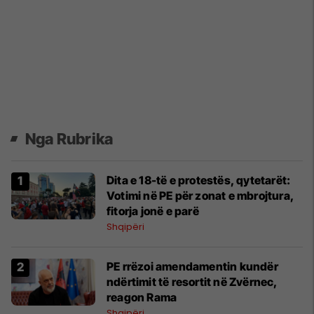
Nga Rubrika
Dita e 18-të e protestës, qytetarët:
Votimi në PE për zonat e mbrojtura,
fitorja jonë e parë
Shqipëri
​PE rrëzoi amendamentin kundër
ndërtimit të resortit në Zvërnec,
reagon Rama
Shqipëri