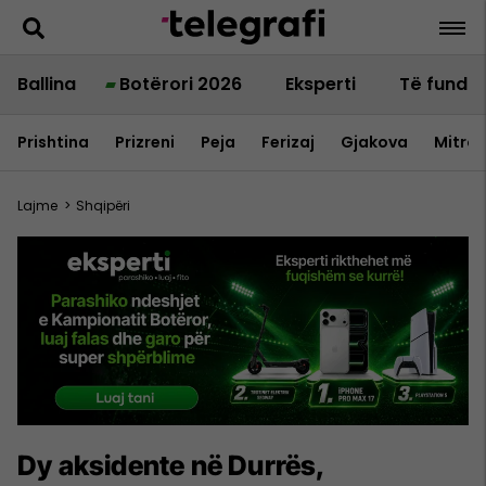
Ballina
Botërori 2026
Eksperti
Të fundit
Prishtina
Prizreni
Peja
Ferizaj
Gjakova
Mitrov
Lajme
>
Shqipëri
Dy aksidente në Durrës,