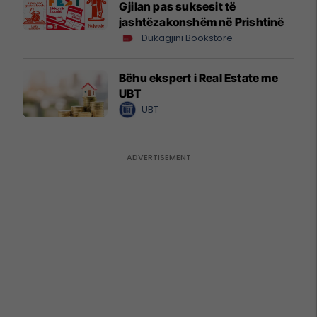
Gjilan pas suksesit të
jashtëzakonshëm në Prishtinë
Dukagjini Bookstore
Bëhu ekspert i Real Estate me
UBT
UBT