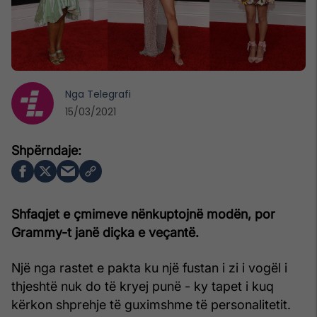
Nga
Telegrafi
15/03/2021
Shfaqjet e çmimeve nënkuptojnë modën, por
Grammy-t janë diçka e veçantë.
Një nga rastet e pakta ku një fustan i zi i vogël i
thjeshtë nuk do të kryej punë - ky tapet i kuq
kërkon shprehje të guximshme të personalitetit.