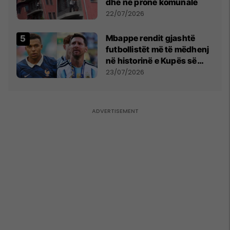
dhe në pronë komunale
22/07/2026
Mbappe rendit gjashtë
futbollistët më të mëdhenj
në historinë e Kupës së
Botës, Messi mbetet i dyti
23/07/2026