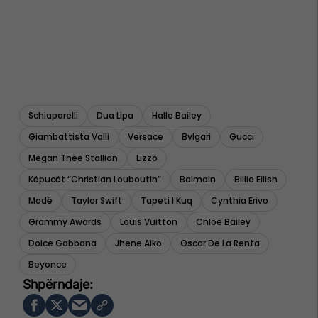
Schiaparelli
Dua Lipa
Halle Bailey
Giambattista Valli
Versace
Bvlgari
Gucci
Megan Thee Stallion
Lizzo
Këpucët “christian Louboutin”
Balmain
Billie Eilish
Modë
Taylor Swift
Tapeti I Kuq
Cynthia Erivo
Grammy Awards
Louis Vuitton
Chloe Bailey
Dolce Gabbana
Jhene Aiko
Oscar De La Renta
Beyonce