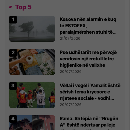
Top 5
Kosova nën alarmin e kuq
të ESTOFEX,
paralajmërohen stuhi të
fuqishme me breshër dhe
21/07/2026
erëra të forta
Pse udhëtarët me përvojë
vendosin një rrotull letre
higjienike në valixhe
20/07/2026
Vëllai i vogël i Yamalit është
sërish tema kryesore e
rrjeteve sociale - vodhi
vëmendjen pas finales së
20/07/2026
Kupës së Botës
Rama: Shtëpia në "Rrugën
A" është ndërtuar pa leje