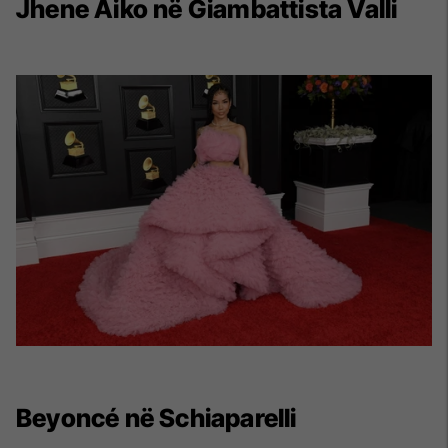
Jhene Aiko në Giambattista Valli
Beyoncé në Schiaparelli