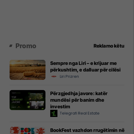
Promo
Reklamo këtu
Sempre nga Liri – e krijuar me
përkushtim, e dalluar për cilësi
Liri Prizren
Përzgjedhja javore: katër
mundësi për banim dhe
investim
Telegrafi Real Estate
BookFest vazhdon rrugëtimin në