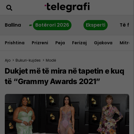
Ballina
Botërori 2026
Eksperti
Të fu
Prishtina
Prizreni
Peja
Ferizaj
Gjakova
Mitrov
Ajo
>
Bukuri-kujdes
>
Modë
Dukjet më të mira në tapetin e kuq
të “Grammy Awards 2021”