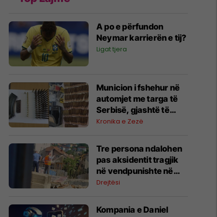
A po e përfundon
Neymar karrierën e tij?
Ligat tjera
Municion i fshehur në
automjet me targa të
Serbisë, gjashtë të
arrestuar në Prishtinë
Kronika e Zezë
Tre persona ndalohen
pas aksidentit tragjik
në vendpunishte në
Prishtinë, Prokuroria
Drejtësi
nis hetimet
Kompania e Daniel