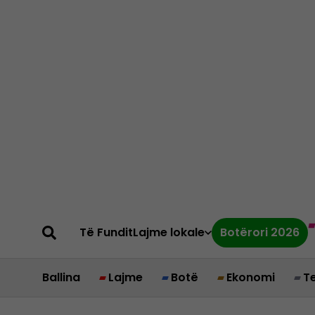
Të Fundit
Lajme lokale
Botërori 2026
Ballina
Lajme
Botë
Ekonomi
T