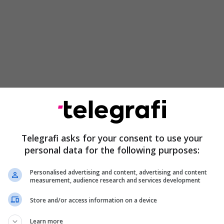
het prej dymbëdhjetë pjesëve me gjithsej 135 Nene,
sua e ndryshua.
Telegrafi asks for your consent to use your
personal data for the following purposes:
lik, Organi Shqyrtues i Prokurimit [OShP] luan një
 që procesi i prokurimit të jetë i drejtë,
Personalised advertising and content, advertising and content
ë përputhje me Ligjin.
measurement, audience research and services development
kesat e operatorëve ekonomikë që ndihen të
Store and/or access information on a device
të proceseve të prokurimit, si dhe siguron zbatimin
Learn more