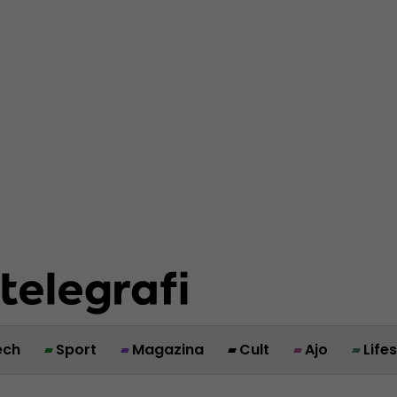
ech
Sport
Magazina
Cult
Ajo
Life