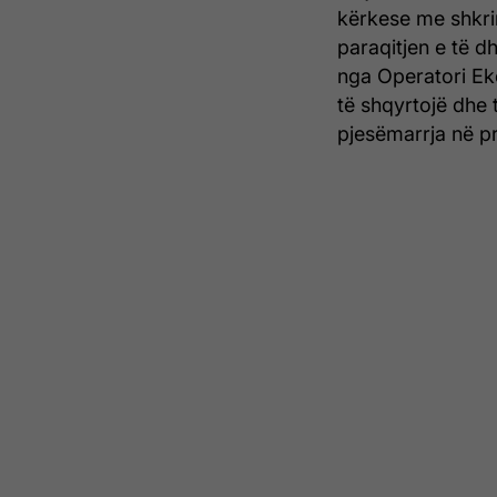
kërkese me shkri
paraqitjen e të d
nga Operatori Ek
të shqyrtojë dhe 
pjesëmarrja në pr