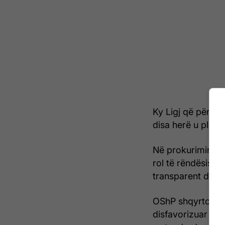
Ky Ligj që përbë
disa herë u plotë
Në prokurimin pub
rol të rëndësishëm
transparent dhe n
OShP shqyrton an
disfavorizuar gja