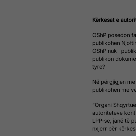
Kërkesat e autori
OShP posedon faq
publikohen Njoft
OShP nuk i publik
publikon dokument
tyre?
Në përgjigjen me
publikohen me v
“Organi Shqyrtues
autoriteteve kont
LPP-se, janë të p
nxjerr për kërkes