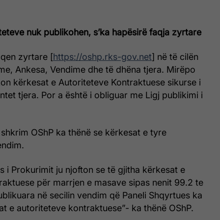
teteve nuk publikohen, s’ka hapësirë faqja zyrtare
en zyrtare [
https://oshp.rks-gov.net
] në të cilën
ime, Ankesa, Vendime dhe të dhëna tjera. Mirëpo
on kërkesat e Autoriteteve Kontraktuese sikurse i
et tjera. Por a është i obliguar me Ligj publikimi i
 shkrim OShP ka thënë se kërkesat e tyre
endim.
 i Prokurimit ju njofton se të gjitha kërkesat e
raktuese për marrjen e masave sipas nenit 99.2 te
ublikuara në secilin vendim që Paneli Shqyrtues ka
at e autoriteteve kontraktuese”- ka thënë OShP.