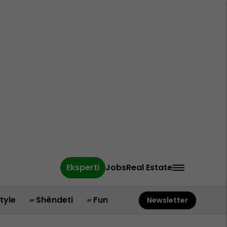
Eksperti
Jobs
Real Estate
style
Shëndeti
Fun
Newsletter