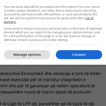
larta etike dhe ligjore nga ana e Autoriteteve
Your personal data will be processed and information from your device
(cookies, unique identifiers, and other device data) may be stored by,
accessed by and shared with 369 partners, or used specifically by this
site. We and our partners may use precise geolocation data.
List of
e të rëndësishme që trajton OShP, janë kërkesat e
partners.
raktuese për diskualifikim të Operatorëve
Some vendors may process your personal data on the basis of legitimate
sëmarrja në prokurimin publik.
interest, which you can object to by managing your options below. Look
for a link at the bottom of this page or in the site menu to manage or
withdraw consent in privacy and cookie settings.
te kur Operatorët Ekonomikë shkelin rregullat e
k i përmbushin kërkesat specifike të Autoriteteve
Manage options
Consent
j, fokus i këtij hulumtimi është trajtimi i këtyre
ShP.
Operatorëve Ekonomikë dhe vendosja e tyre në listën
masë esenciale për të mbrojtur integritetin e
rimit dhe për të garantuar që vetëm operatorë të
të besueshëm mund të marrin pjesë në prokurim.
 të Ligjit të LPP-së, parashihet që në bazë të një