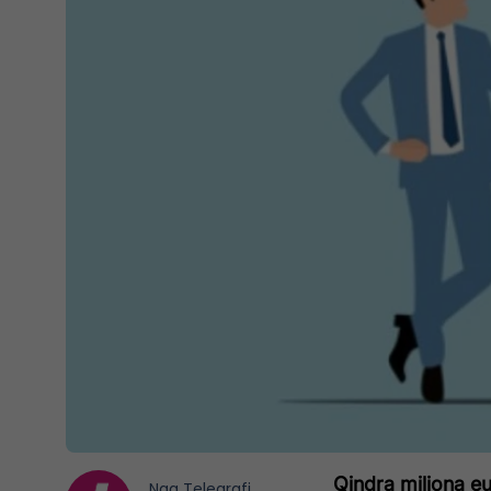
Qindra miliona e
Nga
Telegrafi