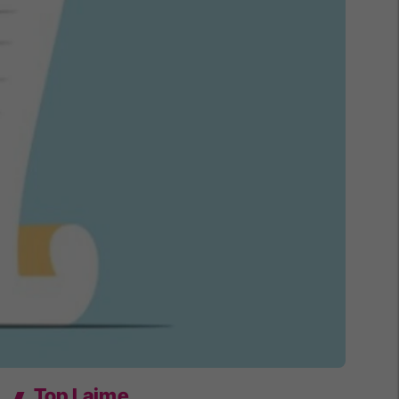
Top Lajme