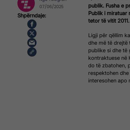
publik. Fusha e p
07/06/2025
Publik i miratuar
tetor të vitit 2011.
Ligji për qëllim 
dhe më të drejtë 
publike si dhe të
kontraktuese në 
do të zbatohen, p
respektohen dhe 
interesohen apo m