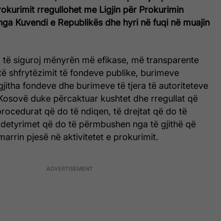
rokurimit rregullohet me Ligjin për Prokurimin
 nga Kuvendi e Republikës dhe hyri në fuqi në muajin
ka të siguroj mënyrën më efikase, më transparente
të shfrytëzimit të fondeve publike, burimeve
 gjitha fondeve dhe burimeve të tjera të autoriteteve
Kosovë duke përcaktuar kushtet dhe rregullat që
rocedurat që do të ndiqen, të drejtat që do të
detyrimet që do të përmbushen nga të gjithë që
arrin pjesë në aktivitetet e prokurimit.