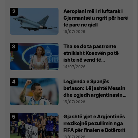
Aeroplani më i ri luftarak i
Gjermanisë u ngrit për herë
të parë në qiell
16/07/2026
Tha se do ta pastronte
etnikisht Kosovën po të
ishte në vend të
Millosheviqit, Lëvizja e
14/07/2026
Qytetarëve të Lirë në Serbi
kërkon shkarkimin e
Legjenda e Spanjës
menjëhershëm të
befason: Lë jashtë Messin
Snezhana Paunoviq
dhe zgjedh argjentinasin
më të mirë në botë
15/07/2026
Gjashtë yjet e Argjentinës
rrezikojnë pezullimin nga
FIFA për finalen e Botërorit
16/07/2026