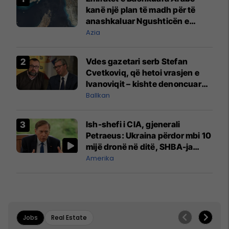
kanë një plan të madh për të
anashkaluar Ngushticën e
Hormuzit
Azia
Vdes gazetari serb Stefan
Cvetkoviq, që hetoi vrasjen e
Ivanoviqit – kishte denoncuar
kërcënime ndaj vëllezërve
Ballkan
Vuçiq
Ish-shefi i CIA, gjenerali
Petraeus: Ukraina përdor mbi 10
mijë dronë në ditë, SHBA-ja
mbetet shumë prapa në
Amerika
prodhim
Jobs
Real Estate