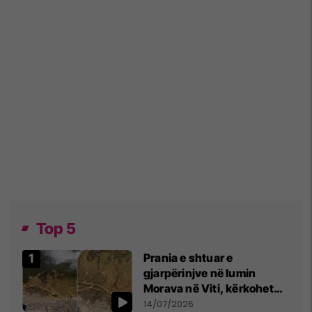
Top 5
Prania e shtuar e
gjarpërinjve në lumin
Morava në Viti, kërkohet
kujdes nga qytetarët
14/07/2026