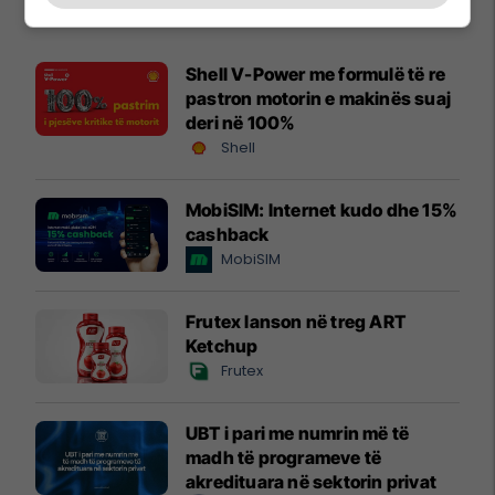
Promo
Reklamo këtu
Shell V-Power me formulë të re
pastron motorin e makinës suaj
deri në 100%
Shell
MobiSIM: Internet kudo dhe 15%
cashback
MobiSIM
Frutex lanson në treg ART
Ketchup
Frutex
UBT i pari me numrin më të
madh të programeve të
akredituara në sektorin privat