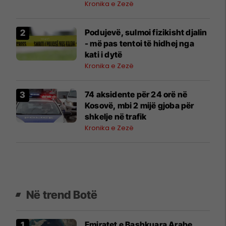
Kronika e Zezë
Podujevë, sulmoi fizikisht djalin
- më pas tentoi të hidhej nga
kati i dytë
Kronika e Zezë
74 aksidente për 24 orë në
Kosovë, mbi 2 mijë gjoba për
shkelje në trafik
Kronika e Zezë
Në trend Botë
Emiratet e Bashkuara Arabe