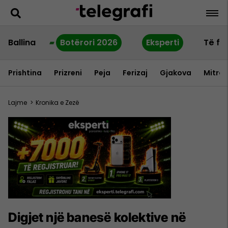
Ballina
Botërori 2026
Eksperti
Të fu
Prishtina
Prizreni
Peja
Ferizaj
Gjakova
Mitrov
Lajme
>
Kronika e Zezë
Digjet një banesë kolektive në