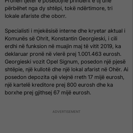
Pronën tjetër e posedojnë prindërit e tij dhe
përbëhet nga dy shtëpi, tokë ndërtimore, tri
lokale afariste dhe oborr.
Specialisti i mjekësisë interne dhe kryetar aktual i
Komunës së Ohrit, Konstantin Georgieski, i cili
erdhi në funksion në muajin maj të vitit 2019, ka
deklaruar pronë në vlerë prej 1.001.463 eurosh.
Georgieski vozit Opel Signum, posedon një pjesë
shtëpie, një kullotë dhe një lokal afarist në Ohër. Ai
posedon depozita që vlejnë rreth 17 mijë eurosh,
një kartelë kreditore prej 800 eurosh dhe ka
borxhe prej gjithsej 67 mijë eurosh.