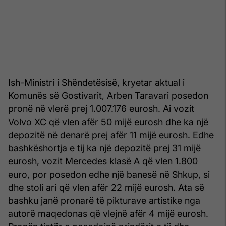
Ish-Ministri i Shëndetësisë, kryetar aktual i
Komunës së Gostivarit, Arben Taravari posedon
pronë në vlerë prej 1.007.176 eurosh. Ai vozit
Volvo XC që vlen afër 50 mijë eurosh dhe ka një
depozitë në denarë prej afër 11 mijë eurosh. Edhe
bashkëshortja e tij ka një depozitë prej 31 mijë
eurosh, vozit Mercedes klasë A që vlen 1.800
euro, por posedon edhe një banesë në Shkup, si
dhe stoli ari që vlen afër 22 mijë eurosh. Ata së
bashku janë pronarë të pikturave artistike nga
autorë maqedonas që vlejnë afër 4 mijë eurosh.