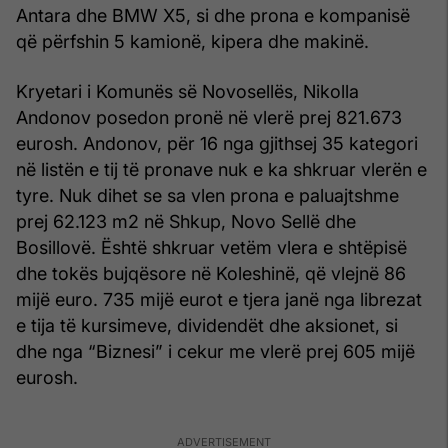
Antara dhe BMW X5, si dhe prona e kompanisë
që përfshin 5 kamionë, kipera dhe makinë.
Kryetari i Komunës së Novosellës, Nikolla
Andonov posedon pronë në vlerë prej 821.673
eurosh. Andonov, për 16 nga gjithsej 35 kategori
në listën e tij të pronave nuk e ka shkruar vlerën e
tyre. Nuk dihet se sa vlen prona e paluajtshme
prej 62.123 m2 në Shkup, Novo Sellë dhe
Bosillovë. Është shkruar vetëm vlera e shtëpisë
dhe tokës bujqësore në Koleshinë, që vlejnë 86
mijë euro. 735 mijë eurot e tjera janë nga librezat
e tija të kursimeve, dividendët dhe aksionet, si
dhe nga “Biznesi” i cekur me vlerë prej 605 mijë
eurosh.