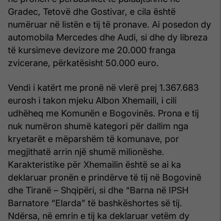
Gradec, Tetovë dhe Gostivar, e cila është
numëruar në listën e tij të pronave. Ai posedon dy
automobila Mercedes dhe Audi, si dhe dy libreza
të kursimeve devizore me 20.000 franga
zvicerane, përkatësisht 50.000 euro.
Vendi i katërt me pronë në vlerë prej 1.367.683
eurosh i takon mjeku Albon Xhemaili, i cili
udhëheq me Komunën e Bogovinës. Prona e tij
nuk numëron shumë kategori për dallim nga
kryetarët e mëparshëm të komunave, por
megjithatë arrin një shumë milionëshe.
Karakteristike për Xhemailin është se ai ka
deklaruar pronën e prindërve të tij në Bogovinë
dhe Tiranë – Shqipëri, si dhe “Barna në IPSH
Barnatore “Elarda” të bashkëshortes së tij.
Ndërsa, në emrin e tij ka deklaruar vetëm dy