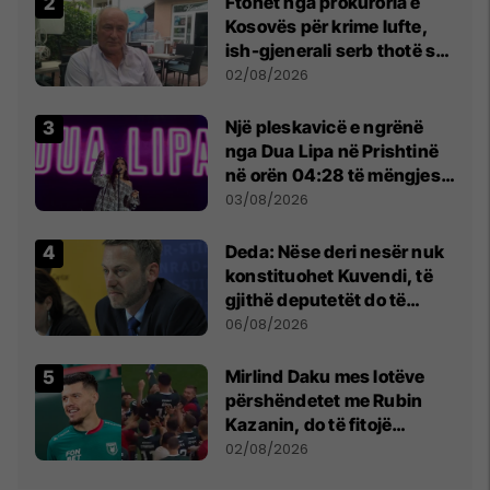
Ftohet nga prokuroria e
Kosovës për krime lufte,
ish-gjenerali serb thotë se
dikush e tradhtoi në
02/08/2026
Beograd
Një pleskavicë e ngrënë
nga Dua Lipa në Prishtinë
në orën 04:28 të mëngjesit
- dhe bota digjitale serbe
03/08/2026
shpall gjendjen e luftës
Deda: Nëse deri nesër nuk
konstituohet Kuvendi, të
gjithë deputetët do të
bëjnë shkelje të rëndë
06/08/2026
kushtetuese
Mirlind Daku mes lotëve
përshëndetet me Rubin
Kazanin, do të fitojë
miliona te Spartak Moska
02/08/2026