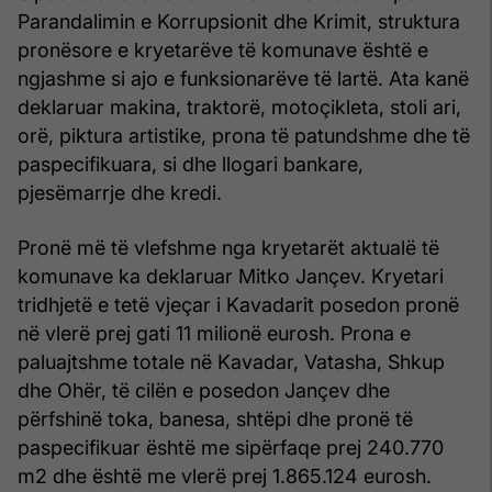
Parandalimin e Korrupsionit dhe Krimit, struktura
pronësore e kryetarëve të komunave është e
ngjashme si ajo e funksionarëve të lartë. Ata kanë
deklaruar makina, traktorë, motoçikleta, stoli ari,
orë, piktura artistike, prona të patundshme dhe të
paspecifikuara, si dhe llogari bankare,
pjesëmarrje dhe kredi.
Pronë më të vlefshme nga kryetarët aktualë të
komunave ka deklaruar Mitko Jançev. Kryetari
tridhjetë e tetë vjeçar i Kavadarit posedon pronë
në vlerë prej gati 11 milionë eurosh. Prona e
paluajtshme totale në Kavadar, Vatasha, Shkup
dhe Ohër, të cilën e posedon Jançev dhe
përfshinë toka, banesa, shtëpi dhe pronë të
paspecifikuar është me sipërfaqe prej 240.770
m2 dhe është me vlerë prej 1.865.124 eurosh.