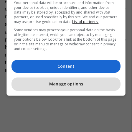
Aprilia dhe BMW X5 si dhe kredia prej 10 mijë
Your personal data will be processed and information from
your device (cookies, unique identifiers, and other device
eurosh. Bashkëshortja e tij ka një depozitë prej 10
data) may be stored by, accessed by and shared with 369
mijë eurosh dhe një kredi prej 11 mijë eurosh. Ata
partners, or used specifically by this site. We and our partners
may use precise geolocation data.
List of partners.
së bashku posedojnë sende dhe koleksione
Some vendors may process your personal data on the basis
artistike që vlejnë 3 mijë euro. Prona tjetër e
of legitimate interest, which you can object to by managing
paluajtshme që është cekur në listën e pronave të
your options below. Look for a link at the bottom of this page
or in the site menu to manage or withdraw consent in privacy
Naumoskit u takon prindërve të tij dhe përbëhet
and cookie settings.
nga: një shtëpi, dy banesa, një truall, një pyll dhe
tokë bujqësore. Ata posedojnë edhe një
Consent
automobil Renault Megane që vlen 2 mijë euro.
Manage options