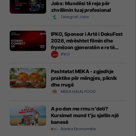
Jobs: Mundësi të reja për
zhvillimin tuaj profesional
Telegrafi Jobs
IPKO, Sponsor i Artë i DokuFest
2026, mbështet filmin dhe
frymëzon gjeneratën e re të
krijuesve
IPKO
Pashtetat MEKA - zgjedhje
praktike për mëngjes, piknik
dhe rrugë
MEKA HALAL FOOD
A po don me rrnu n’deti?
Kursimet mund t’ju sjellin një
banesë
Banka Ekonomike