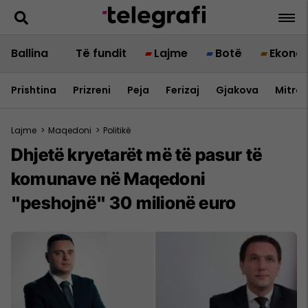
Ballina
Të fundit
Lajme
Botë
Ekono
Prishtina
Prizreni
Peja
Ferizaj
Gjakova
Mitrov
Lajme
>
Maqedoni
>
Politikë
Dhjetë kryetarët më të pasur të
komunave në Maqedoni
"peshojnë" 30 milionë euro