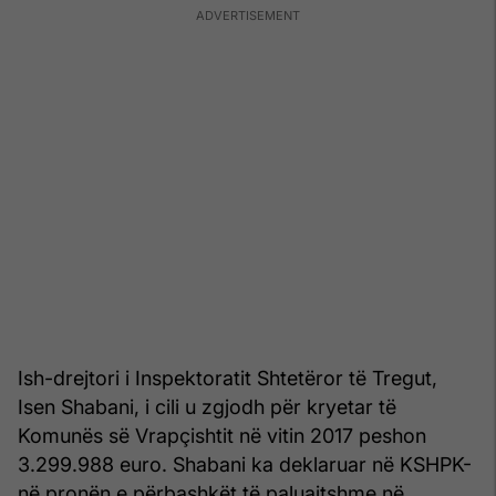
Ish-drejtori i Inspektoratit Shtetëror të Tregut,
Isen Shabani, i cili u zgjodh për kryetar të
Komunës së Vrapçishtit në vitin 2017 peshon
3.299.988 euro. Shabani ka deklaruar në KSHPK-
në pronën e përbashkët të paluajtshme në