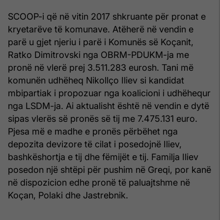
SCOOP-i që në vitin 2017 shkruante për pronat e
kryetarëve të komunave. Atëherë në vendin e
parë u gjet njeriu i parë i Komunës së Koçanit,
Ratko Dimitrovski nga OBRM-PDUKM-ja me
pronë në vlerë prej 3.511.283 eurosh. Tani më
komunën udhëheq Nikollço Iliev si kandidat
mbipartiak i propozuar nga koalicioni i udhëhequr
nga LSDM-ja. Ai aktualisht është në vendin e dytë
sipas vlerës së pronës së tij me 7.475.131 euro.
Pjesa më e madhe e pronës përbëhet nga
depozita devizore të cilat i posedojnë Iliev,
bashkëshortja e tij dhe fëmijët e tij. Familja Iliev
posedon një shtëpi për pushim në Greqi, por kanë
në dispozicion edhe pronë të paluajtshme në
Koçan, Polaki dhe Jastrebnik.