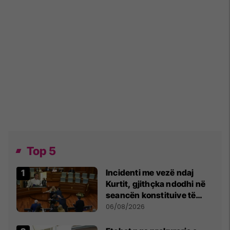
Top 5
Incidenti me vezë ndaj
Kurtit, gjithçka ndodhi në
seancën konstituive të
Kuvendit
06/08/2026