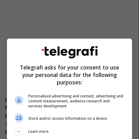
Telegrafi asks for your consent to use
your personal data for the following
purposes:
Personalised advertising and content, advertising and
Kryetari i dhjetë më i pasur është Aleksandar
content measurement, audience research and
services development
Naumoski, njeriu i parë i Komunës së Gjorçe
Petrovit. Naumoski posedon pronë në vlerë prej
Store and/or access information on a device
726.341 eurosh. Në emrin e tij janë shtëpia në
Learn more
Kërçovë dhe dy automjete motorike, motoçikleta