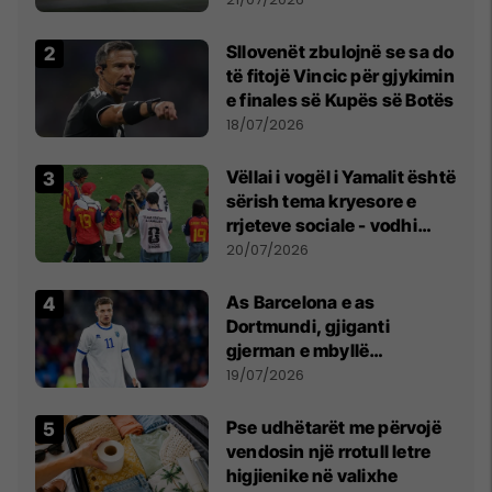
erëra të forta
Sllovenët zbulojnë se sa do
të fitojë Vincic për gjykimin
e finales së Kupës së Botës
18/07/2026
Vëllai i vogël i Yamalit është
sërish tema kryesore e
rrjeteve sociale - vodhi
vëmendjen pas finales së
20/07/2026
Kupës së Botës
As Barcelona e as
Dortmundi, gjiganti
gjerman e mbyllë
marrëveshjen për Fisnik
19/07/2026
Asllanin
Pse udhëtarët me përvojë
vendosin një rrotull letre
higjienike në valixhe