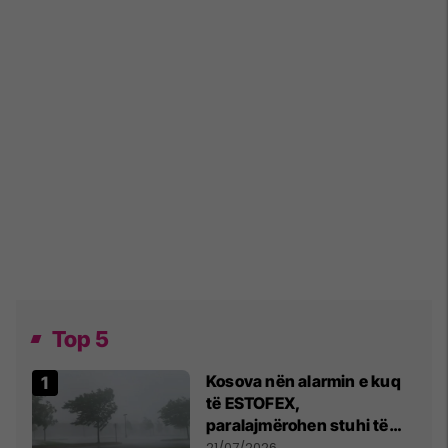
Top 5
Kosova nën alarmin e kuq
të ESTOFEX,
paralajmërohen stuhi të
fuqishme me breshër dhe
21/07/2026