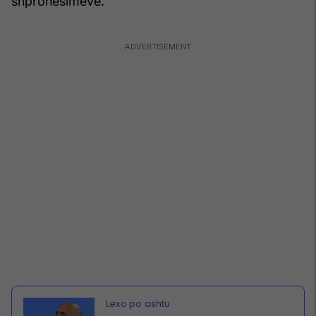
shpronësimeve.