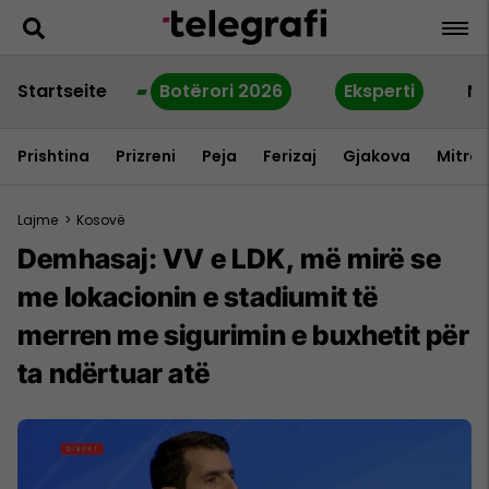
Startseite
Botërori 2026
Eksperti
Ne
Prishtina
Prizreni
Peja
Ferizaj
Gjakova
Mitrov
Lajme
>
Kosovë
Demhasaj: VV e LDK, më mirë se
me lokacionin e stadiumit të
merren me sigurimin e buxhetit për
ta ndërtuar atë