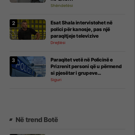
Shëndetësi
Esat Shala intervistohet në
polici për kanosje, pas një
paraqitjeje televizive
Drejtësi
Paraqitet vetë në Policinë e
Prizrenit personi që u përmend
si pjesëtar i grupeve
paramilitare serbe
Siguri
Në trend Botë