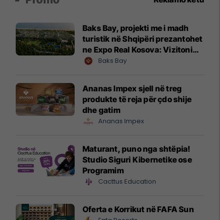
Baks Bay, projekti me i madh
turistik në Shqipëri prezantohet
ne Expo Real Kosova: Vizitoni
shtandin dhe zbuloni
Baks Bay
mundësitë e investimit
Ananas Impex sjell në treg
produkte të reja për çdo shije
dhe gatim
Ananas Impex
Maturant, puno nga shtëpia!
Studio Siguri Kibernetike ose
Programim
Cacttus Education
Oferta e Korrikut në FAFA Sun