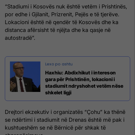
“Stadiumi i Kosovës nuk është vetëm i Prishtinës,
por edhe i Gjilanit, Prizrenit, Pejës e të tjerëve.
Lokacioni është në qendër të Kosovës dhe ka
distanca afërsisht të njëjta dhe ka qasje në
autostradë”.
Haxhiu: Abdixhikut i intereson
gara për Prishtinën, lokacioni i
stadiumit ndryshohet vetëm nëse
shkelet ligji
Drejtori ekzekutiv i organizatës “Çohu” ka thënë
se ndërtimi i stadiumit në Drenas është më pak i
kushtueshëm se në Bërnicë për shkak të