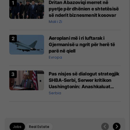
Dritan Abazoviqi merret në
pyetje për dhënien e shtetësisë
së nderit biznesmenit kosovar
Mali i Zi
Aeroplani më i ri luftarak i
Gjermanisë u ngrit për herë të
parë në qiell
Evropa
Pas nisjes së dialogut strategjik
SHBA-Serbi, Serwer kritikon
Uashingtonin: Anashkaluat
Banjskën, sulmin ndaj KFOR-it
Serbia
dhe rrëmbimin e Policëve të
Kosovës
Jobs
Real Estate