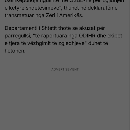
bashkëpunojë ngushtë me OSBE-në për zgjidhjen
e këtyre shqetësimeve”, thuhet në deklaratën e
transmetuar nga Zëri i Amerikës.
Departamenti i Shtetit thotë se akuzat për
parregullsi, "të raportuara nga ODIHR dhe ekipet
e tjera të vëzhgimit të zgjedhjeve" duhet të
hetohen.