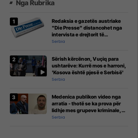
Nga Rubrika
Redaksia e gazetës austriake
"Die Presse" distancohet nga
intervista e drejtorit të
përgjithshëm Rainer Novak me
Serbia
autokratin serb Vuçiq
Sërish kërcënon, Vuçiq para
ushtarëve: Kurrë mos e harroni,
'Kosova është pjesë e Serbisë'
Serbia
Medenica publikon video nga
arratia - thotë se ka prova për
lidhje mes grupeve kriminale,
Vuçiqit dhe Radoiçiqit
Serbia