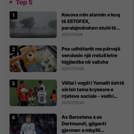
Top 5
Kosova nën alarmin e kuq
të ESTOFEX,
paralajmërohen stuhi të
fuqishme me breshër dhe
21/07/2026
erëra të forta
Pse udhëtarët me përvojë
vendosin një rrotull letre
higjienike në valixhe
20/07/2026
Vëllai i vogël i Yamalit është
sërish tema kryesore e
rrjeteve sociale - vodhi
vëmendjen pas finales së
20/07/2026
Kupës së Botës
As Barcelona e as
Dortmundi, gjiganti
gjerman e mbyllë