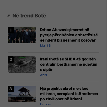
Në trend Botë
Dritan Abazoviqi merret në
pyetje për dhënien e shtetësisë
së nderit biznesmenit kosovar
Mali i Zi
Irani thotë se SHBA-të goditën
centralin bërthamor në ndërtim
e sipër
Azia
Një projekt sekret me vlerë
miliarda, aeroplani i së ardhmes
po zhvillohet në Britani
Evropa