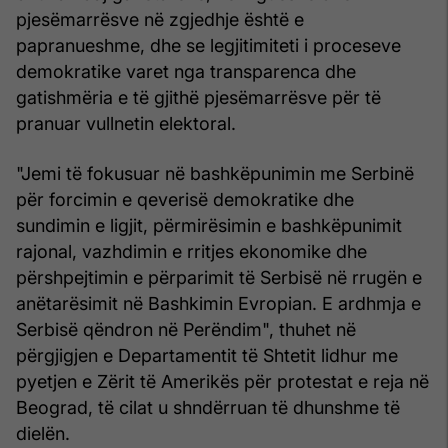
pjesëmarrësve në zgjedhje është e
papranueshme, dhe se legjitimiteti i proceseve
demokratike varet nga transparenca dhe
gatishmëria e të gjithë pjesëmarrësve për të
pranuar vullnetin elektoral.
"Jemi të fokusuar në bashkëpunimin me Serbinë
për forcimin e qeverisë demokratike dhe
sundimin e ligjit, përmirësimin e bashkëpunimit
rajonal, vazhdimin e rritjes ekonomike dhe
përshpejtimin e përparimit të Serbisë në rrugën e
anëtarësimit në Bashkimin Evropian. E ardhmja e
Serbisë qëndron në Perëndim", thuhet në
përgjigjen e Departamentit të Shtetit lidhur me
pyetjen e Zërit të Amerikës për protestat e reja në
Beograd, të cilat u shndërruan të dhunshme të
dielën.