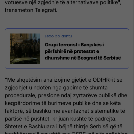
votuesve një zgjedhje të alternativave politike",
transmeton Telegrafi.
Grupi terrorist i Banjskës i
përfshirë në protestat e
dhunshme në Beograd të Serbisë
"Me shqetësim analizojmë gjetjet e ODIHR-it se
zgjedhjet u ndotën nga gabime të shumta
procedurale, presione ndaj zyrtarëve publikë dhe
keqpërdorime të burimeve publike dhe se këta
faktorë, së bashku me avantazhet sistematike të
partisë në pushtet, krijuan kushte të padrejta.
Shtetet e Bashkuara i bëjnë thirrje Serbisë që të