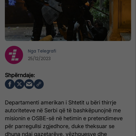
Nga
Telegrafi
25/12/2023
Departamenti amerikan i Shtetit u bëri thirrje
autoriteteve në Serbi që të bashkëpunojnë me
misionin e OSBE-së në hetimin e pretendimeve
për parregullsi zgjedhore, duke theksuar se
dhuna ndaj gazetarëve, vëzhguesve dhe