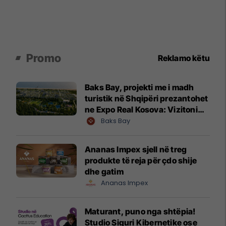
Promo
Reklamo këtu
Baks Bay, projekti me i madh
turistik në Shqipëri prezantohet
ne Expo Real Kosova: Vizitoni
shtandin dhe zbuloni
Baks Bay
mundësitë e investimit
Ananas Impex sjell në treg
produkte të reja për çdo shije
dhe gatim
Ananas Impex
Maturant, puno nga shtëpia!
Studio Siguri Kibernetike ose