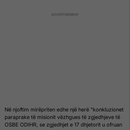
Në njoftim mirëpriten edhe një herë "konkluzionet
paraprake të misionit vëzhgues të zgjedhjeve të
OSBE ODIHR, se zgjedhjet e 17 dhjetorit u ofruan