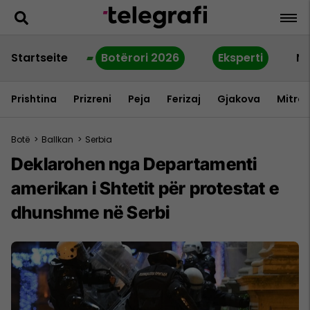
Startseite
Botërori 2026
Eksperti
Ne
Prishtina
Prizreni
Peja
Ferizaj
Gjakova
Mitrov
Botë
>
Ballkan
>
Serbia
Deklarohen nga Departamenti
amerikan i Shtetit për protestat e
dhunshme në Serbi