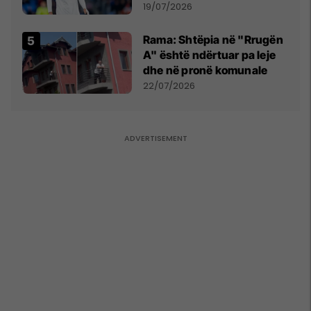
marrëveshjen për Fisnik
19/07/2026
Asllanin
Rama: Shtëpia në "Rrugën
A" është ndërtuar pa leje
dhe në pronë komunale
22/07/2026