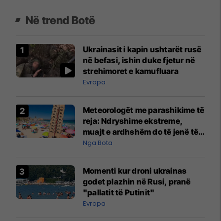
Në trend Botë
Ukrainasit i kapin ushtarët rusë
në befasi, ishin duke fjetur në
strehimoret e kamufluara
Evropa
Meteorologët me parashikime të
reja: Ndryshime ekstreme,
muajt e ardhshëm do të jenë të
pazakontë
Nga Bota
Momenti kur droni ukrainas
godet plazhin në Rusi, pranë
"pallatit të Putinit"
Evropa