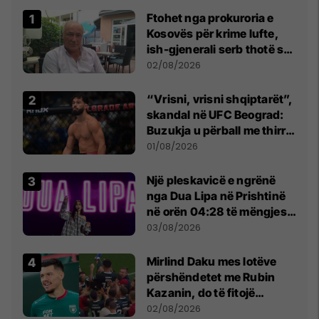
Ftohet nga prokuroria e
Kosovës për krime lufte,
ish-gjenerali serb thotë se
dikush e tradhtoi në
02/08/2026
Beograd
“Vrisni, vrisni shqiptarët”,
skandal në UFC Beograd:
Buzukja u përball me thirrje
anti-shqiptare nga
01/08/2026
tribunat
Një pleskavicë e ngrënë
nga Dua Lipa në Prishtinë
në orën 04:28 të mëngjesit
- dhe bota digjitale serbe
03/08/2026
shpall gjendjen e luftës
Mirlind Daku mes lotëve
përshëndetet me Rubin
Kazanin, do të fitojë
miliona te Spartak Moska
02/08/2026