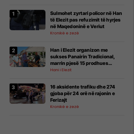
Sulmohet zyrtari policor në Han
të Elezit pas refuzimit të hyrjes
në Maqedoninë e Veriut
Kronikë e zezë
Han i Elezit organizon me
sukses Panairin Tradicional,
marrin pjesë 15 prodhues
vendorë
Hani i Elezit
16 aksidente trafiku dhe 274
gjoba për 24 orë në rajonin e
Ferizajt
Kronikë e zezë