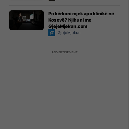
Po kërkoni mjek apo klinikë në
Kosovë? Njihuni me
GjejeMjekun.com
GjejeMjekun