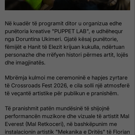
Në kuadër të programit ditor u organizua edhe
punëtoria kreative "PUPPET LAB", e udhëhequr
nga Doruntina Ukimeri. Gjatë kësaj punëtorie,
fëmijët e Hanit të Elezit krijuan kukulla, ndërtuan
personazhe dhe rrëfyen histori përmes artit, lojës
dhe imagjinatës.
Mbrëmja kulmoi me ceremoninë e hapjes zyrtare
të Crossroads Fest 2026, e cila solli një atmosferë
të veçantë artistike për publikun e pranishëm.
Të pranishmit patën mundësinë të shijojnë
performancën muzikore dhe vizuale të artistit Mal
Everest (Mal Retkoceri), në bashkëpunim me
instalacionin artistik "Mekanika e Dritës" të Florian