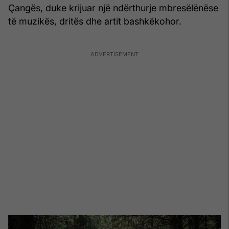
Çangës, duke krijuar një ndërthurje mbresëlënëse
të muzikës, dritës dhe artit bashkëkohor.