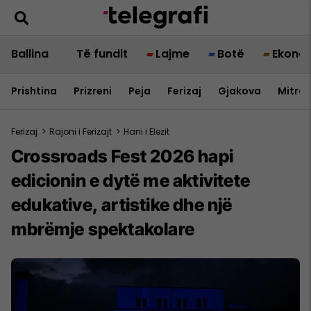
Ballina
Të fundit
Lajme
Botë
Ekono
Prishtina
Prizreni
Peja
Ferizaj
Gjakova
Mitrov
Ferizaj
>
Rajoni i Ferizajt
>
Hani i Elezit
Crossroads Fest 2026 hapi
edicionin e dytë me aktivitete
edukative, artistike dhe një
mbrëmje spektakolare