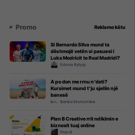
Promo
Reklamo këtu
Si Bernardo Silva mund ta
dëshmojë vetën si pasuesi i
Luka Modricit te Real Madridi?
Edonis Bytyqi
A po don me rrnu n’deti?
Kursimet mund t’ju sjellin një
banesë
Banka Ekonomike
Plan B Creative rrit ndikimin e
biznesit tuaj online
Plan B