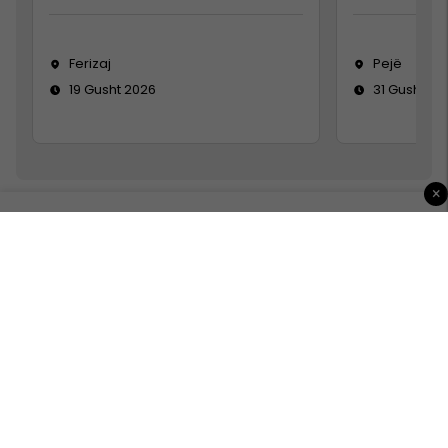
Ferizaj
Pejë
19 Gusht 2026
31 Gusht 20
×