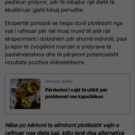
peshkun yndyror, për të mbajtur një dietë të
ekuilibruar gjatë kësaj periudhe.
Ekspertët pohojnë se heqja dorë plotësisht nga
vaji i rafinuar për një muaj mund të jetë një
eksperiment i dobishëm për shumë individë, pasi
ju lejon të zvogëloni marrjen e yndyrave të
pashëndetshme dhe të përjetoni potencialisht
rezultate pozitive shëndetësore.
Përdorimi i vajit të ullirit për
problemet me kapsllëkun
Nëse po kërkoni ta eliminoni plotësisht vajin e
rafinuar nga dieta juaj, këtu janë disa alternativa