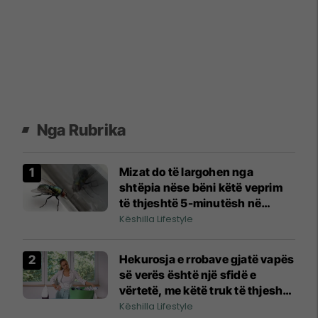
Nga Rubrika
Mizat do të largohen nga
shtëpia nëse bëni këtë veprim
të thjeshtë 5-minutësh në
kuzhinë gjatë verës
Këshilla Lifestyle
Hekurosja e rrobave gjatë vapës
së verës është një sfidë e
vërtetë, me këtë truk të thjeshtë
do ta harroni hekurin
Këshilla Lifestyle