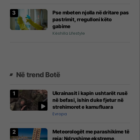
Pse mbeten njolla në dritare pas
pastrimit, rregulloni këto
gabime
Këshilla Lifestyle
Në trend Botë
Ukrainasit i kapin ushtarët rusë
në befasi, ishin duke fjetur në
strehimoret e kamufluara
Evropa
Meteorologët me parashikime të
reja: Ndryshime ekstreme,