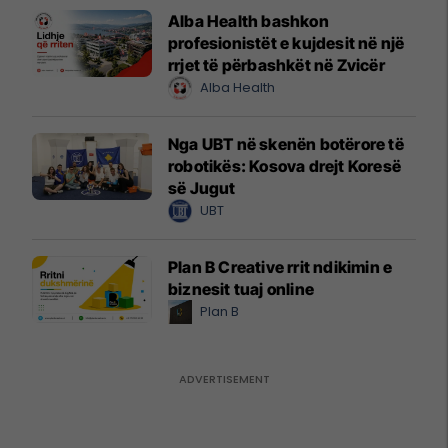
Alba Health bashkon
profesionistët e kujdesit në një
rrjet të përbashkët në Zvicër
Alba Health
Nga UBT në skenën botërore të
robotikës: Kosova drejt Koresë
së Jugut
UBT
Plan B Creative rrit ndikimin e
biznesit tuaj online
Plan B