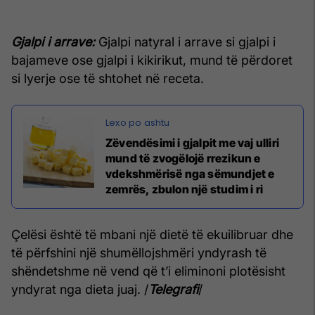
Gjalpi i arrave:
Gjalpi natyral i arrave si gjalpi i
bajameve ose gjalpi i kikirikut, mund të përdoret
si lyerje ose të shtohet në receta.
Zëvendësimi i gjalpit me vaj ulliri
mund të zvogëlojë rrezikun e
vdekshmërisë nga sëmundjet e
zemrës, zbulon një studim i ri
Çelësi është të mbani një dietë të ekuilibruar dhe
të përfshini një shumëllojshmëri yndyrash të
shëndetshme në vend që t’i eliminoni plotësisht
yndyrat nga dieta juaj. /
Telegrafi
/