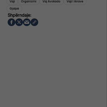
Vaji
Organizmi
Vaj Avokado
Vaji I Arrave
Gjalpë