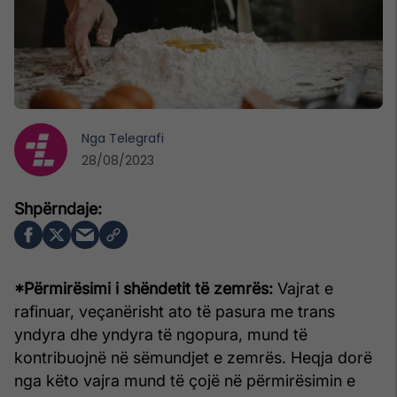
Nga
Telegrafi
28/08/2023
*Përmirësimi i shëndetit të zemrës:
Vajrat e
rafinuar, veçanërisht ato të pasura me trans
yndyra dhe yndyra të ngopura, mund të
kontribuojnë në sëmundjet e zemrës. Heqja dorë
nga këto vajra mund të çojë në përmirësimin e