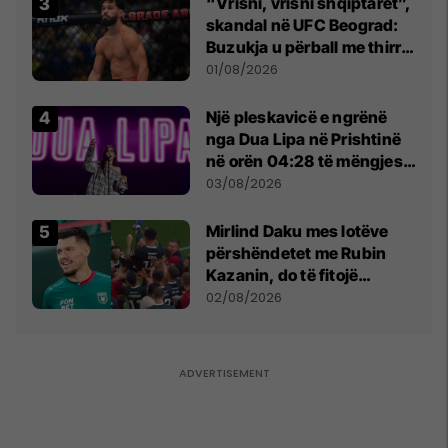
“Vrisni, vrisni shqiptarët”,
skandal në UFC Beograd:
Buzukja u përball me thirrje
anti-shqiptare nga
01/08/2026
tribunat
Një pleskavicë e ngrënë
nga Dua Lipa në Prishtinë
në orën 04:28 të mëngjesit
- dhe bota digjitale serbe
03/08/2026
shpall gjendjen e luftës
Mirlind Daku mes lotëve
përshëndetet me Rubin
Kazanin, do të fitojë
miliona te Spartak Moska
02/08/2026