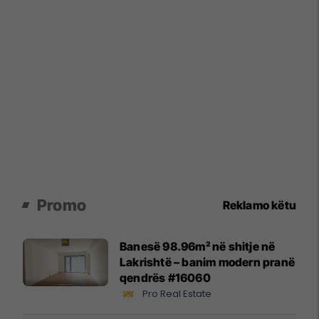
Promo
Reklamo këtu
Banesë 98.96m² në shitje në
Lakrishtë – banim modern pranë
qendrës #16060
Pro Real Estate