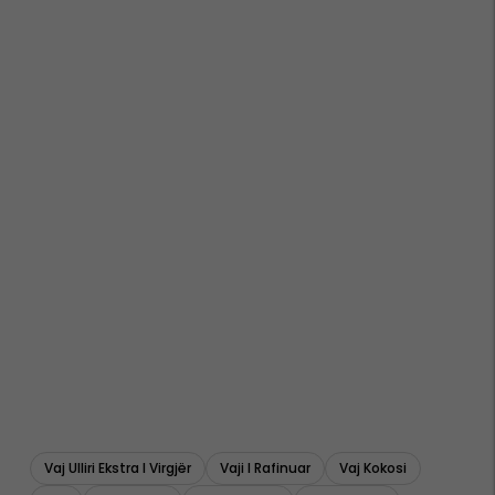
Vaj Ulliri Ekstra I Virgjër
Vaji I Rafinuar
Vaj Kokosi