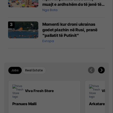
muajt e ardhshëm do të jenë të
pazakontë
Nga Bota
Momenti kur droni ukrainas
godet plazhin në Rusi, pranë
"pallatit të Putinit"
Evropa
Jobs
Real Estate
Viva Fresh Store
Viva F
Pranues Malli
Arkatare