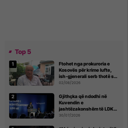
Top 5
Ftohet nga prokuroria e
Kosovës për krime lufte,
ish-gjenerali serb thotë se
dikush e tradhtoi në
02/08/2026
Beograd
Gjithçka që ndodhi në
Kuvendin e
jashtëzakonshëm të LDK-
së
30/07/2026