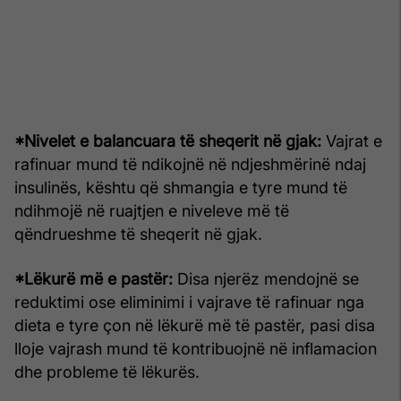
*Nivelet e balancuara të sheqerit në gjak:
Vajrat e
rafinuar mund të ndikojnë në ndjeshmërinë ndaj
insulinës, kështu që shmangia e tyre mund të
ndihmojë në ruajtjen e niveleve më të
qëndrueshme të sheqerit në gjak.
*Lëkurë më e pastër:
Disa njerëz mendojnë se
reduktimi ose eliminimi i vajrave të rafinuar nga
dieta e tyre çon në lëkurë më të pastër, pasi disa
lloje vajrash mund të kontribuojnë në inflamacion
dhe probleme të lëkurës.