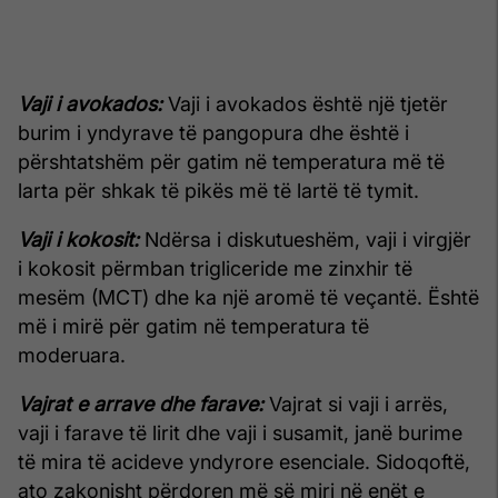
Vaji i avokados:
Vaji i avokados është një tjetër
burim i yndyrave të pangopura dhe është i
përshtatshëm për gatim në temperatura më të
larta për shkak të pikës më të lartë të tymit.
Vaji i kokosit:
Ndërsa i diskutueshëm, vaji i virgjër
i kokosit përmban trigliceride me zinxhir të
mesëm (MCT) dhe ka një aromë të veçantë. Është
më i mirë për gatim në temperatura të
moderuara.
Vajrat e arrave dhe farave:
Vajrat si vaji i arrës,
vaji i farave të lirit dhe vaji i susamit, janë burime
të mira të acideve yndyrore esenciale. Sidoqoftë,
ato zakonisht përdoren më së miri në enët e