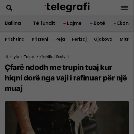
Ballina
Të fundit
Lajme
Botë
Ekono
Prishtina
Prizreni
Peja
Ferizaj
Gjakova
Mitrov
Lifestyle
>
Trend
>
Këshilla Lifestyle
Çfarë ndodh me trupin tuaj kur
hiqni dorë nga vaji i rafinuar për një
muaj