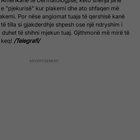
Amerikane të Dermatologjisë, këto shenja janë
ë e "pjekurisë" kur plakemi dhe ato shfaqen më
akemi. Por nëse angiomat tuaja të qershisë kanë
të tilla si gjakderdhje shpesh ose një ndryshim i
, duhet të shihni mjekun tuaj. Gjithmonë më mirë të
a keq!
/Telegrafi/