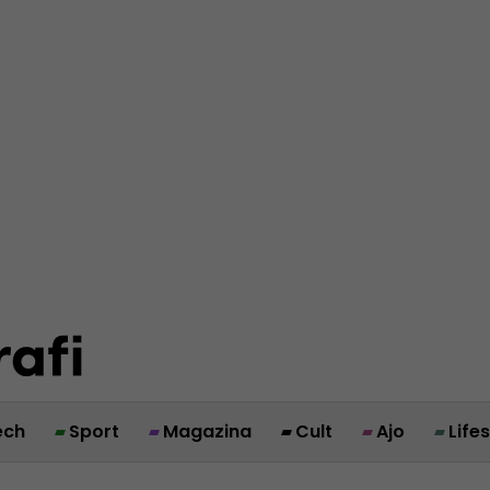
ech
Sport
Magazina
Cult
Ajo
Life