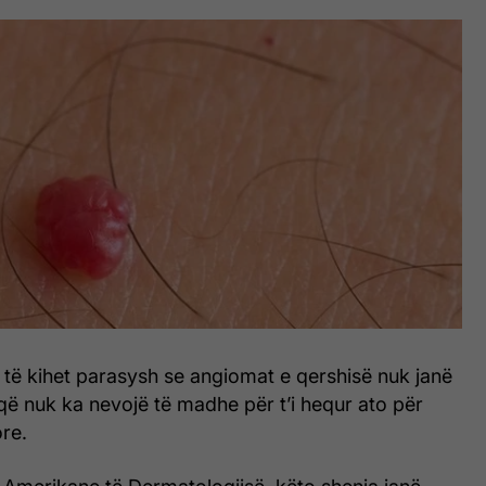
n të kihet parasysh se angiomat e qershisë nuk janë
 që nuk ka nevojë të madhe për t’i hequr ato për
re.