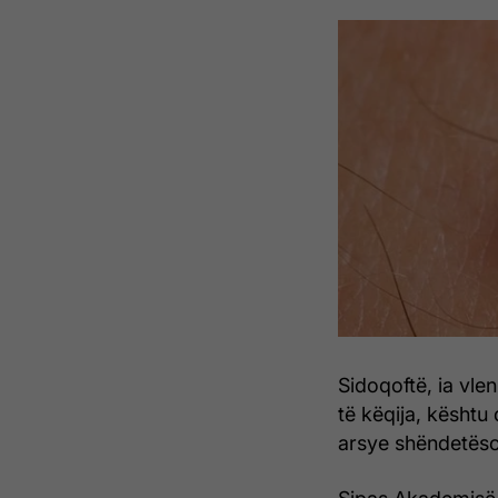
Sidoqoftë, ia vle
të këqija, kështu
arsye shëndetëso