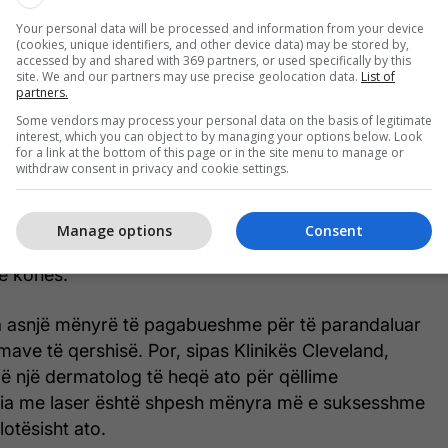
Your personal data will be processed and information from your device
(cookies, unique identifiers, and other device data) may be stored by,
accessed by and shared with 369 partners, or used specifically by this
site. We and our partners may use precise geolocation data.
List of
partners.
Some vendors may process your personal data on the basis of legitimate
interest, which you can object to by managing your options below. Look
 shpesh te njerëzit mbi moshën 30 vjeç. Angiomat
for a link at the bottom of this page or in the site menu to manage or
withdraw consent in privacy and cookie settings.
isht nuk shfaqin ndonjë simptomë apo efekt anësor
ë, ato mund të rrjedhin gjak lehtë nëse gërvishten,
hen, shkruan
Healthline
. Por ju ndoshta do të harroni
Manage options
Consent
atje - veçanërisht nëse janë të mbuluar nga rrobat
 e kohës.
ka asnjë mënyrë të pagabueshme për të parandaluar
ave të qershisë. Por, sipas Klinikës Cleveland,
ë një dermatolog të heqë ato për qëllime
pia me laser është shpesh mënyra më e suksesshme
lotësisht ato.