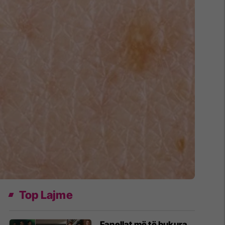
Top Lajme
Fanellat më të bukura