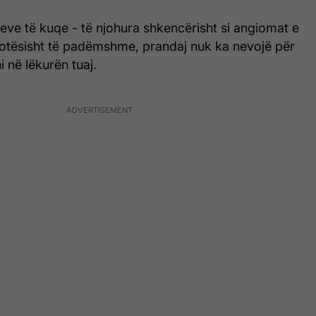
eve të kuqe - të njohura shkencërisht si angiomat e
plotësisht të padëmshme, prandaj nuk ka nevojë për
i në lëkurën tuaj.