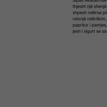
Sipas Akademisë 
thjesht një shenj
shpesh ndërsa pl
ndonjë ndërlikim, 
papritur i pamjes
jesh i sigurt se s