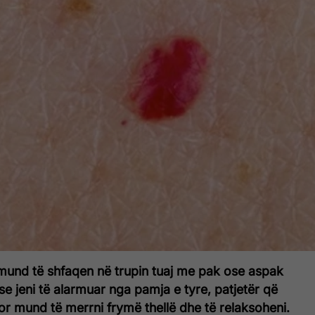
mund të shfaqen në trupin tuaj me pak ose aspak
e jeni të alarmuar nga pamja e tyre, patjetër që
or mund të merrni frymë thellë dhe të relaksoheni.