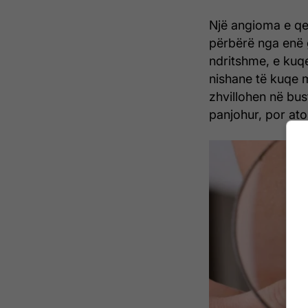
Një angioma e qer
përbërë nga enë 
ndritshme, e kuq
nishane të kuqe 
zhvillohen në bus
panjohur, por ato 