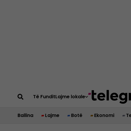
Të Fundit
Lajme lokale
Ballina
Lajme
Botë
Ekonomi
T