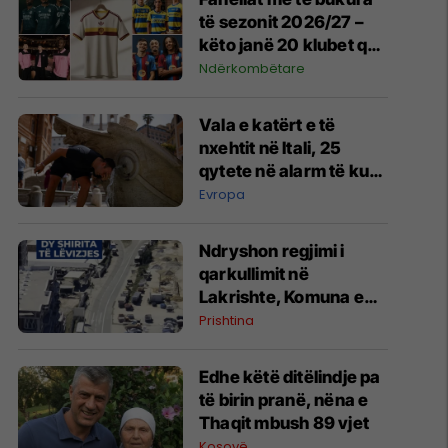
të sezonit 2026/27 –
këto janë 20 klubet që
spikatën me dizajnin e
Ndërkombëtare
tyre
Vala e katërt e të
nxehtit në Itali, 25
qytete në alarm të kuq
- probleme me
Evropa
mungesën e ujit
Ndryshon regjimi i
qarkullimit në
Lakrishte, Komuna e
Prishtinës ofron
Prishtina
shpjegime
Edhe këtë ditëlindje pa
të birin pranë, nëna e
Thaqit mbush 89 vjet
Kosovë