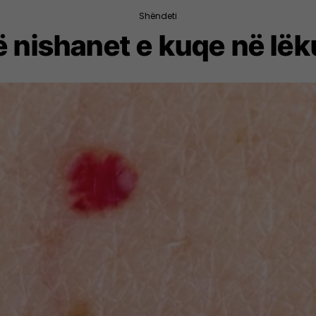
Shëndeti
ë nishanet e kuqe në lëk