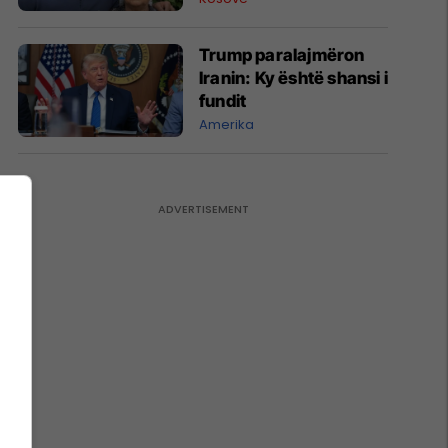
Trump paralajmëron
Iranin: Ky është shansi i
fundit
Amerika