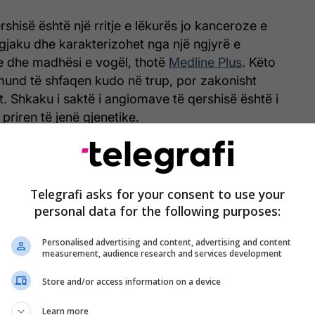
shisë është një rritje e lëkurës jo kanceroze e
gjaku dhe karakterizohet nga një ngjyrë e
e dhe madhësi e vogël, thotë
Medline Plus
. Këto
mund të shfaqen kudo në trup, por zakonisht
t. Shkaku i saktë i angiomave të qershisë është i
priren të jenë gjenetike.
Telegrafi asks for your consent to use your
personal data for the following purposes:
Personalised advertising and content, advertising and content
measurement, audience research and services development
Store and/or access information on a device
Learn more