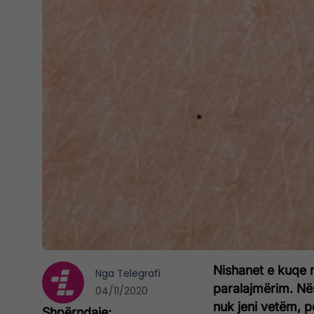
Nishanet e kuqe 
Nga
Telegrafi
paralajmërim. Nës
04/11/2020
nuk jeni vetëm, p