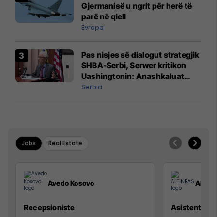
Gjermanisë u ngrit për herë të
parë në qiell
Evropa
Pas nisjes së dialogut strategjik
SHBA-Serbi, Serwer kritikon
Uashingtonin: Anashkaluat
Banjskën, sulmin ndaj KFOR-it
Serbia
dhe rrëmbimin e Policëve të
Kosovës
Jobs
Real Estate
Avedo Kosovo
ALTIN
Recepsioniste
Asistente e S