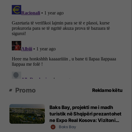
Promo
Reklamo këtu
Baks Bay, projekti me i madh
turistik në Shqipëri prezantohet
ne Expo Real Kosova: Vizitoni
shtandin dhe zbuloni
Baks Bay