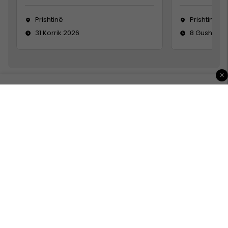
Prishtinë
Prishtinë
31 Korrik 2026
8 Gusht 20
×