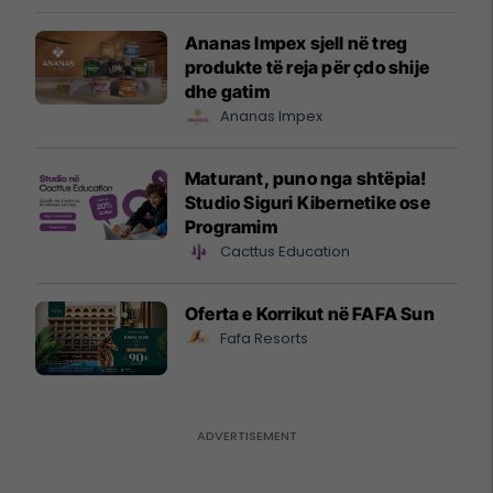
mundësitë e investimit
Ananas Impex sjell në treg
produkte të reja për çdo shije
dhe gatim
Ananas Impex
Maturant, puno nga shtëpia!
Studio Siguri Kibernetike ose
Programim
Cacttus Education
Oferta e Korrikut në FAFA Sun
Fafa Resorts