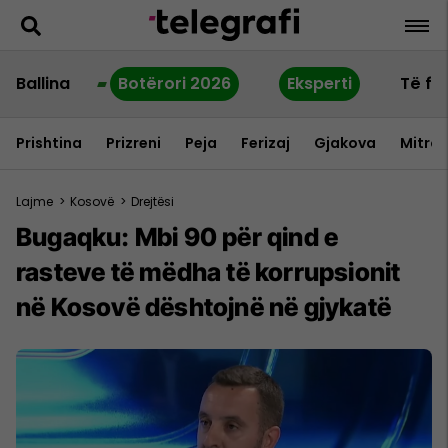
Ballina
Botërori 2026
Eksperti
Të fu
Prishtina
Prizreni
Peja
Ferizaj
Gjakova
Mitrov
Lajme
>
Kosovë
>
Drejtësi
Bugaqku: Mbi 90 për qind e
rasteve të mëdha të korrupsionit
në Kosovë dështojnë në gjykatë