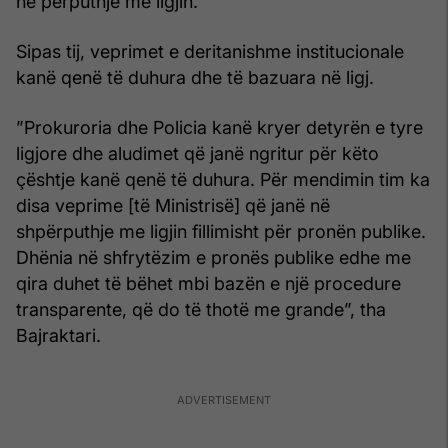
në përputhje me ligjin.
Sipas tij, veprimet e deritanishme institucionale
kanë qenë të duhura dhe të bazuara në ligj.
”Prokuroria dhe Policia kanë kryer detyrën e tyre
ligjore dhe aludimet që janë ngritur për këto
çështje kanë qenë të duhura. Për mendimin tim ka
disa veprime [të Ministrisë] që janë në
shpërputhje me ligjin fillimisht për pronën publike.
Dhënia në shfrytëzim e pronës publike edhe me
qira duhet të bëhet mbi bazën e një procedure
transparente, që do të thotë me grande”, tha
Bajraktari.