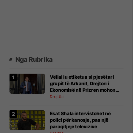
Nga Rubrika
Vëllai iu etiketua si pjesëtar i
grupit të Arkanit, Drejtori i
Ekonomisë në Prizren mohon
pretendimet
Drejtësi
Esat Shala intervistohet në
polici për kanosje, pas një
paraqitjeje televizive