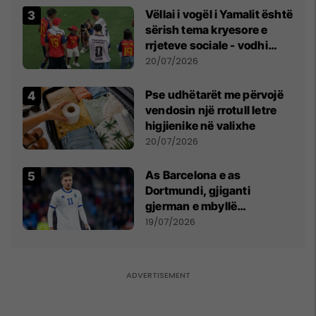
Vëllai i vogël i Yamalit është
sërish tema kryesore e
rrjeteve sociale - vodhi
vëmendjen pas finales së
20/07/2026
Kupës së Botës
Pse udhëtarët me përvojë
vendosin një rrotull letre
higjienike në valixhe
20/07/2026
As Barcelona e as
Dortmundi, gjiganti
gjerman e mbyllë
marrëveshjen për Fisnik
19/07/2026
Asllanin