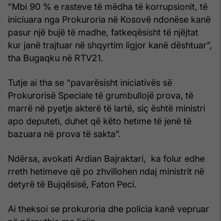
”Mbi 90 % e rasteve të mëdha të korrupsionit, të
iniciuara nga Prokuroria në Kosovë ndonëse kanë
pasur një bujë të madhe, fatkeqësisht të njëjtat
kur janë trajtuar në shqyrtim ligjor kanë dështuar”,
tha Bugaqku në RTV21.
Tutje ai tha se “pavarësisht iniciativës së
Prokurorisë Speciale të grumbullojë prova, të
marrë në pyetje akterë të lartë, siç është ministri
apo deputeti, duhet që këto hetime të jenë të
bazuara në prova të sakta”.
Ndërsa, avokati Ardian Bajraktari, ka folur edhe
rreth hetimeve që po zhvillohen ndaj ministrit në
detyrë të Bujqësisë, Faton Peci.
Ai theksoi se prokuroria dhe policia kanë vepruar