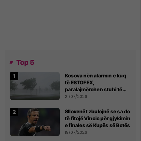
Top 5
Kosova nën alarmin e kuq
të ESTOFEX,
paralajmërohen stuhi të
fuqishme me breshër dhe
21/07/2026
erëra të forta
Sllovenët zbulojnë se sa do
të fitojë Vincic për gjykimin
e finales së Kupës së Botës
18/07/2026