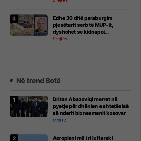
Drejtësi
​Edhe 30 ditë paraburgim
pjesëtarit serb të MUP-it,
dyshohet se kidnapoi
Vukashinoviqin në Leposaviq
Drejtësi
Në trend Botë
Dritan Abazoviqi merret në
pyetje për dhënien e shtetësisë
së nderit biznesmenit kosovar
Mali i Zi
Aeroplani më i ri luftarak i