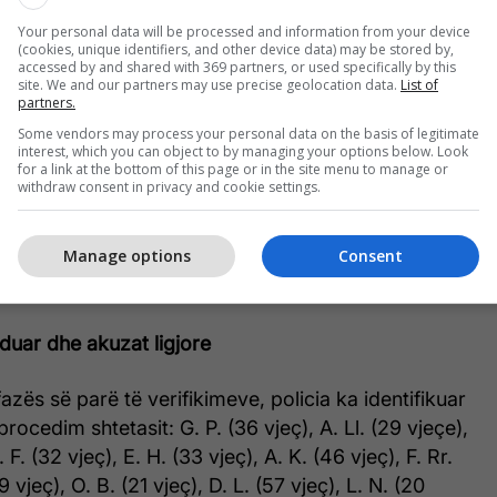
shikuar të niste rreth orës 18:00 në sheshin
 më pas të zhvendosej përpara godinës së
Your personal data will be processed and information from your device
(cookies, unique identifiers, and other device data) may be stored by,
 Tiranë, deri në orën 22:00.
accessed by and shared with 369 partners, or used specifically by this
site. We and our partners may use precise geolocation data.
List of
partners.
ë protestës, drejtues dhe organizatorë të saj kanë
Some vendors may process your personal data on the basis of legitimate
ke për të ndryshuar trajektoren, duke i orientuar
interest, which you can object to by managing your options below. Look
for a link at the bottom of this page or in the site menu to manage or
 Kryeministria drejt rrugës së aeroportit në Rinas.
withdraw consent in privacy and cookie settings.
lokimin e plotë të qarkullimit të mjeteve të
Manage options
Consent
engimin e lëvizjes së lirë të qytetarëve në këtë aks
duar dhe akuzat ligjore
azës së parë të verifikimeve, policia ka identifikuar
ocedim shtetasit: G. P. (36 vjeç), A. Ll. (29 vjeçe),
I. F. (32 vjeç), E. H. (33 vjeç), A. K. (46 vjeç), F. Rr.
9 vjeç), O. B. (21 vjeç), D. L. (57 vjeç), L. N. (20