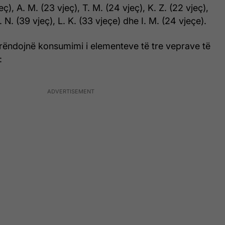
eç), A. M. (23 vjeç), T. M. (24 vjeç), K. Z. (22 vjeç),
j. N. (39 vjeç), L. K. (33 vjeçe) dhe I. M. (24 vjeçe).
 rëndojnë konsumimi i elementeve të tre veprave të
: