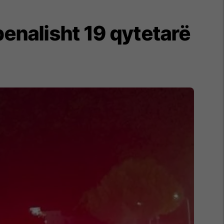
penalisht 19 qytetarë