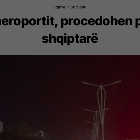
Lajme
>
Shqipëri
 aeroportit, procedohen 
shqiptarë