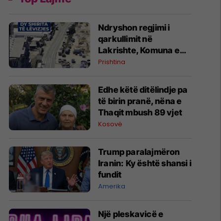
Ndryshon regjimi i
qarkullimit në
Lakrishte, Komuna e
Prishtinës ofron
Prishtina
shpjegime
Edhe këtë ditëlindje pa
të birin pranë, nëna e
Thaqit mbush 89 vjet
Kosovë
Trump paralajmëron
Iranin: Ky është shansi i
fundit
Amerika
Një pleskavicë e