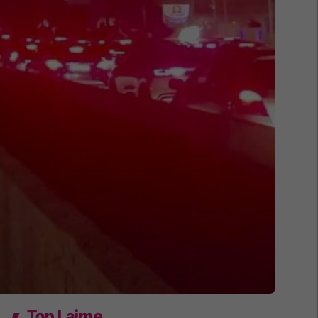
Top Lajme