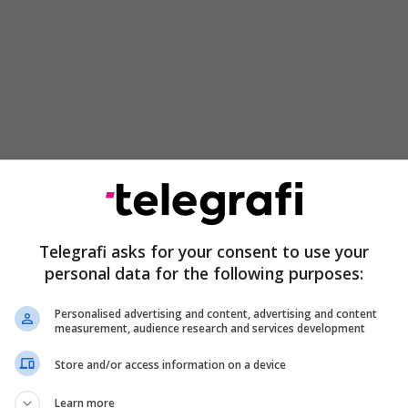
arit të tubimit dhe devijimi drejt Rinasit
ngjarjes dhe veprimet hetimore të kryera nga
rezulton se tubimi i datës 14.06.2026 ishte njoftuar
Telegrafi asks for your consent to use your
personal data for the following purposes:
 zhvilluar në qendër të kryeqytetit, me një afat kohor
ër-orësh.
Personalised advertising and content, advertising and content
measurement, audience research and services development
osjes së protestuesve dhe devijimi i aksit përfshin
Store and/or access information on a device
Learn more