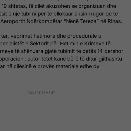
ër 19 shtetas, të cilët akuzohen se organizuan dhe
sit e një tubimi për të bllokuar aksin rrugor që të
ë Aeroportit Ndërkombëtar “Nënë Tereza” në Rinas.
yrtar, veprimet hetimore dhe procedurale u
cialistët e Sektorit për Hetimin e Krimeve të
imeve të shënuara gjatë tubimit të datës 14 qershor
operacioni, autoritetet kanë bërë të ditur gjithashtu
ar në cilësinë e provës materiale edhe dy