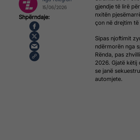
gjendje të lirë p
15/06/2026
nxitën pjesëmarrë
çon në drejtim t
Sipas njoftimit z
ndërmorën nga spe
Rënda, pas zhvill
2026. Gjatë këtij 
se janë sekuestru
automjete.