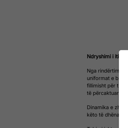
Ndryshimi i itiner
Nga rindërtimi i 
uniformat e blu, 
fillimisht për t’u
të përcaktuar kat
Dinamika e zhvend
këto të dhëna.