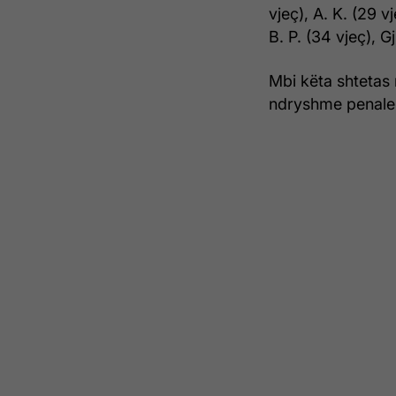
vjeç), A. K. (29 vj
B. P. (34 vjeç), G
Mbi këta shtetas
ndryshme penale