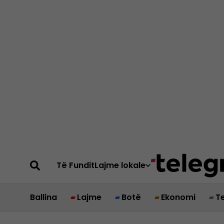
Të Fundit
Lajme lokale
Ballina
Lajme
Botë
Ekonomi
T