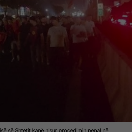
cisë së Shtetit kanë nisur procedimin penal në