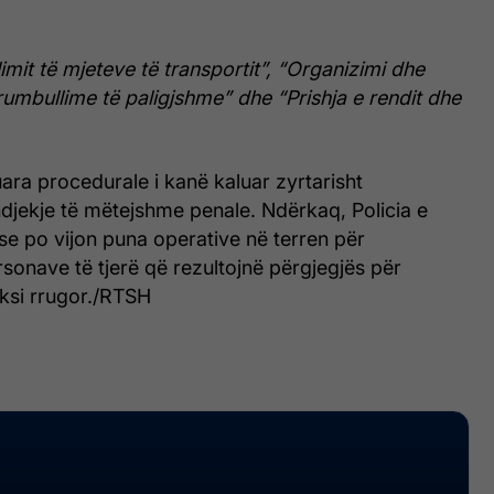
limit të mjeteve të transportit”, “Organizimi dhe
umbullime të paligjshme” dhe “Prishja e rendit dhe
.
uara procedurale i kanë kaluar zyrtarisht
djekje të mëtejshme penale. Ndërkaq, Policia e
 se po vijon puna operative në terren për
ersonave të tjerë që rezultojnë përgjegjës për
 aksi rrugor./RTSH