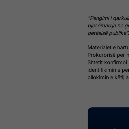
“Pengimi i qarkul
pjesëmarrja në gr
qetësisë publike”
Materialet e hart
Prokurorisë për n
Shtetit konfirmoi
identifikimin e p
bllokimin e këtij