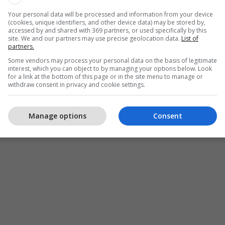
Your personal data will be processed and information from your device
(cookies, unique identifiers, and other device data) may be stored by,
accessed by and shared with 369 partners, or used specifically by this
site. We and our partners may use precise geolocation data.
List of
partners.
Some vendors may process your personal data on the basis of legitimate
interest, which you can object to by managing your options below. Look
for a link at the bottom of this page or in the site menu to manage or
withdraw consent in privacy and cookie settings.
Manage options
Consent