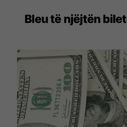
Bleu të njëjtën biletë