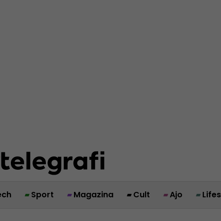
ech
Sport
Magazina
Cult
Ajo
Life