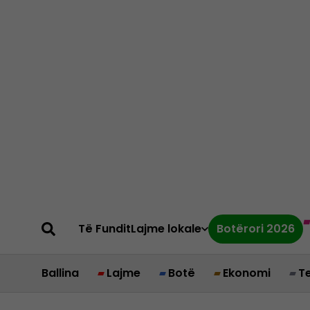
Të Fundit
Lajme lokale
Botërori 2026
Ballina
Lajme
Botë
Ekonomi
T