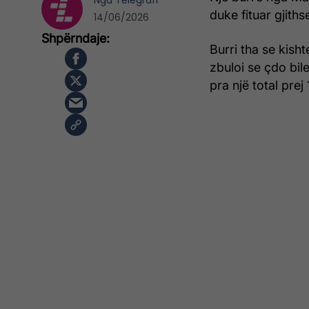
Nga
Telegrafi
duke fituar gjiths
14/06/2026
Burri tha se kish
zbuloi se çdo bile
pra një total prej