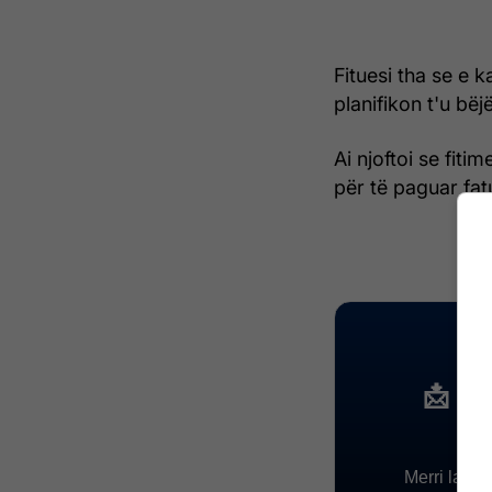
Fituesi tha se e 
planifikon t'u bëjë
Ai njoftoi se fiti
për të paguar fat