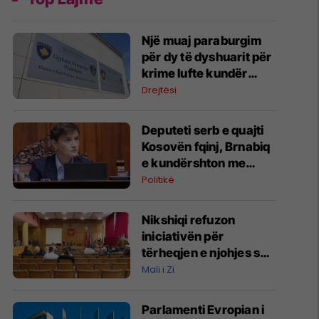
Një muaj paraburgim
për dy të dyshuarit për
krime lufte kundër
popullsisë civile
Drejtësi
Deputeti serb e quajti
Kosovën fqinj, Brnabiq
e kundërshton me
narrativën zyrtare të
Politikë
Beogradit
Nikshiqi refuzon
iniciativën për
tërheqjen e njohjes së
Kosovës
Mali i Zi
Parlamenti Evropian i