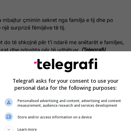
ka mbajtur çmimin sekret nga familja e tij dhe po
 një surprizë fëmijëve të tij.
met do të shkojnë për t’i ndarë me anëtarët e familjes,
urat dhe ndoshta për të udhëtuar.
/Telegrafi/
Telegrafi asks for your consent to use your
personal data for the following purposes:
Personalised advertising and content, advertising and content
measurement, audience research and services development
Store and/or access information on a device
Learn more