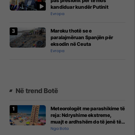
pas presionit për të mos
kandiduar kundër Putinit
Evropa
Maroku thotë se e
paralajmëruan Spanjën për
eksodin në Ceuta
Evropa
Në trend Botë
Meteorologët me parashikime të
reja: Ndryshime ekstreme,
muajt e ardhshëm do të jenë të
pazakontë
Nga Bota