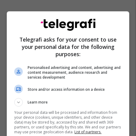
Qendra Tregtare
Zvicra
Dekorimi
Telegrafi asks for your consent to use
your personal data for the following
purposes:
Personalised advertising and content, advertising and
content measurement, audience research and
services development
Store and/or access information on a device
Learn more
Your personal data will be processed and information from
your device (cookies, unique identifiers, and other device
data) may be stored by, accessed by and shared with 369
partners, or used specifically by this site. We and our partners
may use precise geolocation data.
List of partners.