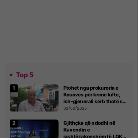
Top 5
Ftohet nga prokuroria e
Kosovës për krime lufte,
ish-gjenerali serb thotë se
dikush e tradhtoi në
02/08/2026
Beograd
Gjithçka që ndodhi në
Kuvendin e
jashtëzakonshëm të LDK-