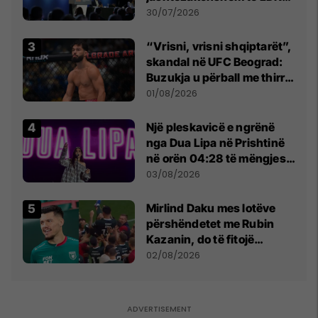
së
30/07/2026
“Vrisni, vrisni shqiptarët”,
skandal në UFC Beograd:
Buzukja u përball me thirrje
anti-shqiptare nga
01/08/2026
tribunat
Një pleskavicë e ngrënë
nga Dua Lipa në Prishtinë
në orën 04:28 të mëngjesit
- dhe bota digjitale serbe
03/08/2026
shpall gjendjen e luftës
Mirlind Daku mes lotëve
përshëndetet me Rubin
Kazanin, do të fitojë
miliona te Spartak Moska
02/08/2026