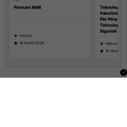
Pranues Malli
Teknolog/e p
Paketimin e 
Për Përpunim
Teknolog/e 
Sigurisë së 
Ferizaj
19 Gusht 2026
Mitrovicë
15 Gusht 20
×