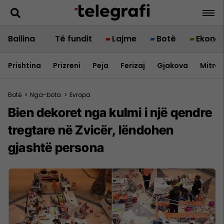
Ballina
Të fundit
Lajme
Botë
Ekono
Prishtina
Prizreni
Peja
Ferizaj
Gjakova
Mitrov
Botë
>
Nga-bota
>
Evropa
Bien dekoret nga kulmi i një qendre
tregtare në Zvicër, lëndohen
gjashtë persona