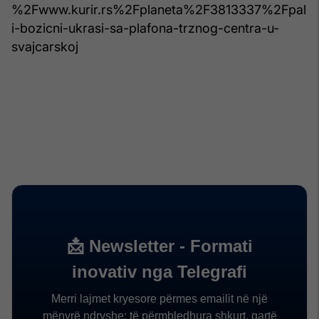
%2Fwww.kurir.rs%2Fplaneta%2F3813337%2Fpal
i-bozicni-ukrasi-sa-plafona-trznog-centra-u-
svajcarskoj