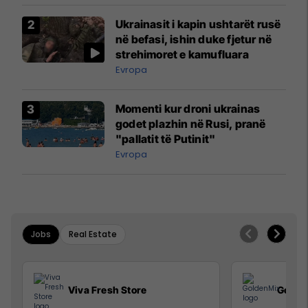
Ukrainasit i kapin ushtarët rusë
në befasi, ishin duke fjetur në
strehimoret e kamufluara
Evropa
Momenti kur droni ukrainas
godet plazhin në Rusi, pranë
"pallatit të Putinit"
Evropa
Jobs
Real Estate
Viva Fresh Store
Golde