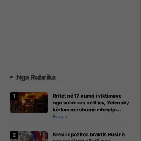
Nga Rubrika
Rritet në 17 numri i viktimave
nga sulmi rus në Kiev, Zelensky
kërkon më shumë mbrojtje
ajrore
Evropa
Kreu i opozitës braktis Rusinë