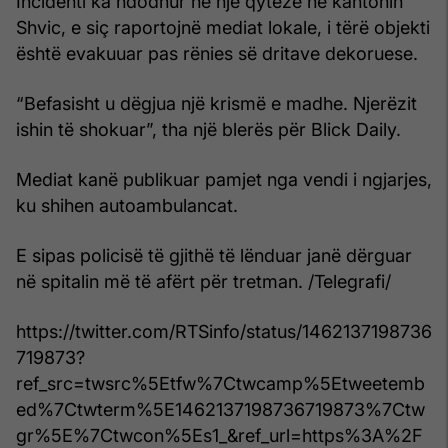
Incidenti ka ndodhur në një qytezë në kantonin
Shvic, e siç raportojnë mediat lokale, i tërë objekti
është evakuuar pas rënies së dritave dekoruese.
“Befasisht u dëgjua një krismë e madhe. Njerëzit
ishin të shokuar”, tha një blerës për Blick Daily.
Mediat kanë publikuar pamjet nga vendi i ngjarjes,
ku shihen autoambulancat.
E sipas policisë të gjithë të lënduar janë dërguar
në spitalin më të afërt për tretman. /Telegrafi/
https://twitter.com/RTSinfo/status/1462137198736
719873?
ref_src=twsrc%5Etfw%7Ctwcamp%5Etweetemb
ed%7Ctwterm%5E1462137198736719873%7Ctw
gr%5E%7Ctwcon%5Es1_&ref_url=https%3A%2F