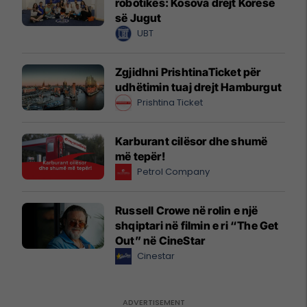
robotikës: Kosova drejt Koresë
së Jugut
UBT
Zgjidhni PrishtinaTicket për
udhëtimin tuaj drejt Hamburgut
Prishtina Ticket
Karburant cilësor dhe shumë
më tepër!
Petrol Company
Russell Crowe në rolin e një
shqiptari në filmin e ri “The Get
Out” në CineStar
Cinestar