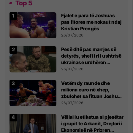
Top 5
Fjalët e para të Joshuas
pas fitores me nokaut ndaj
Kristian Prengës
26/07/2026
Pesë ditë pas marrjes së
detyrës, shefi i ri i ushtrisë
ukrainase urdhëron
kontroll të madh
26/07/2026
Vetëm dy raunde dhe
miliona euro në xhep,
zbulohet sa fituan Joshua
e Prenga
26/07/2026
Vëllai iu etiketua si pjesëtar
i grupit të Arkanit, Drejtori i
Ekonomisë në Prizren