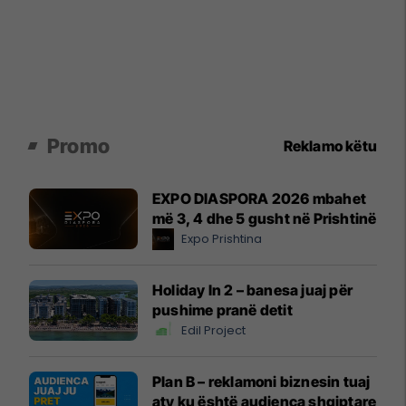
Promo
Reklamo këtu
EXPO DIASPORA 2026 mbahet
më 3, 4 dhe 5 gusht në Prishtinë
Expo Prishtina
Holiday In 2 – banesa juaj për
pushime pranë detit
Edil Project
Plan B – reklamoni biznesin tuaj
aty ku është audienca shqiptare