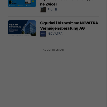
në Zvicër
Plan B
Sigurimi i biznesit me NOVATRA
Vermögensberatung AG
NOVATRA