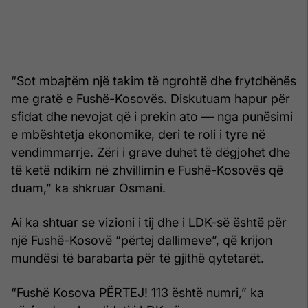
“Sot mbajtëm një takim të ngrohtë dhe frytdhënës
me gratë e Fushë-Kosovës. Diskutuam hapur për
sfidat dhe nevojat që i prekin ato — nga punësimi
e mbështetja ekonomike, deri te roli i tyre në
vendimmarrje. Zëri i grave duhet të dëgjohet dhe
të ketë ndikim në zhvillimin e Fushë-Kosovës që
duam,” ka shkruar Osmani.
Ai ka shtuar se vizioni i tij dhe i LDK-së është për
një Fushë-Kosovë “përtej dallimeve”, që krijon
mundësi të barabarta për të gjithë qytetarët.
“Fushë Kosova PËRTEJ! 113 është numri,” ka