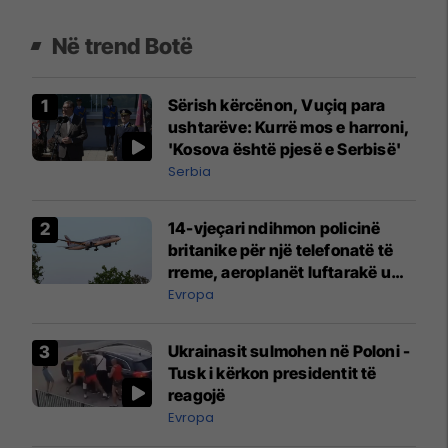
Në trend Botë
Sërish kërcënon, Vuçiq para
ushtarëve: Kurrë mos e harroni,
'Kosova është pjesë e Serbisë'
Serbia
14-vjeçari ndihmon policinë
britanike për një telefonatë të
rreme, aeroplanët luftarakë u
ngritën në ajër për të
Evropa
interceptuar fluturaken e Qatar
Airways që po shkonte drejt
Ukrainasit sulmohen në Poloni -
Mançesterit
Tusk i kërkon presidentit të
reagojë
Evropa