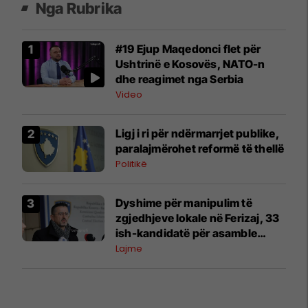
Nga Rubrika
#19 Ejup Maqedonci flet për
Ushtrinë e Kosovës, NATO-n
dhe reagimet nga Serbia
Video
Ligj i ri për ndërmarrjet publike,
paralajmërohet reformë të thellë
Politikë
Dyshime për manipulim të
zgjedhjeve lokale në Ferizaj, 33
ish-kandidatë për asamble
kërkojnë rinumërim
Lajme