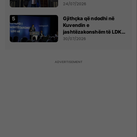
mohon pretendimet
24/07/2026
Gjithçka që ndodhi në
Kuvendin e
jashtëzakonshëm të LDK-
së
30/07/2026