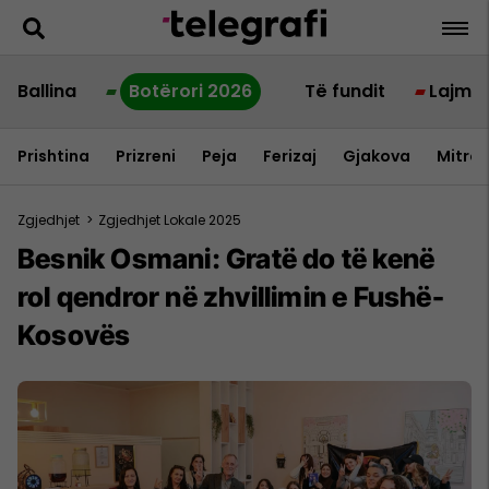
Ballina
Botërori 2026
Të fundit
Lajme
Prishtina
Prizreni
Peja
Ferizaj
Gjakova
Mitrov
Zgjedhjet
>
Zgjedhjet Lokale 2025
Besnik Osmani: Gratë do të kenë
rol qendror në zhvillimin e Fushë-
Kosovës