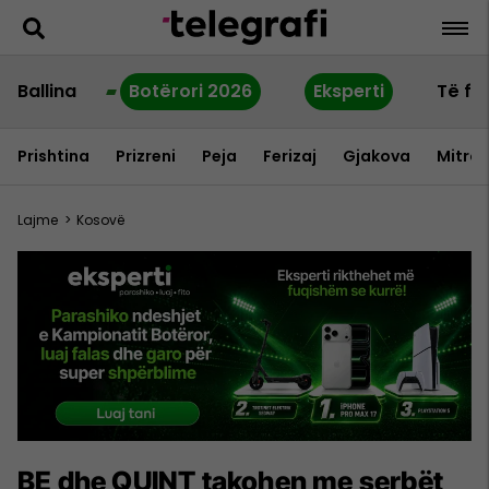
Ballina
Botërori 2026
Eksperti
Të fu
Prishtina
Prizreni
Peja
Ferizaj
Gjakova
Mitrov
Lajme
>
Kosovë
​BE dhe QUINT takohen me serbët