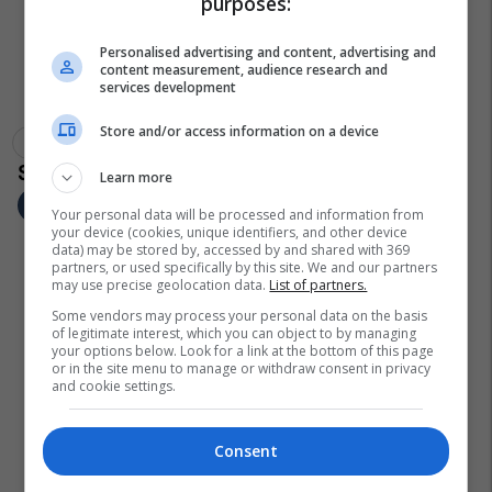
purposes:
Personalised advertising and content, advertising and
content measurement, audience research and
services development
Store and/or access information on a device
Be
Quint
Mitrovicë E Veriut
Learn more
Your personal data will be processed and information from
your device (cookies, unique identifiers, and other device
data) may be stored by, accessed by and shared with 369
partners, or used specifically by this site. We and our partners
may use precise geolocation data.
List of partners.
Some vendors may process your personal data on the basis
of legitimate interest, which you can object to by managing
your options below. Look for a link at the bottom of this page
or in the site menu to manage or withdraw consent in privacy
and cookie settings.
Consent