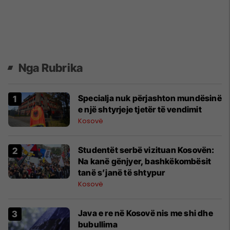
Nga Rubrika
Specialja nuk përjashton mundësinë
e një shtyrjeje tjetër të vendimit
Kosovë
Studentët serbë vizituan Kosovën:
Na kanë gënjyer, bashkëkombësit
tanë s’janë të shtypur
Kosovë
Java e re në Kosovë nis me shi dhe
bubullima