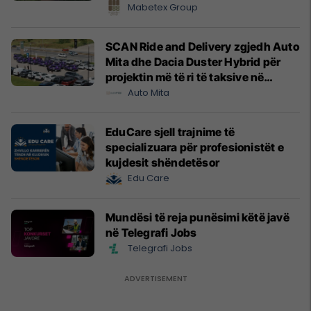
Mabetex Group
SCAN Ride and Delivery zgjedh Auto
Mita dhe Dacia Duster Hybrid për
projektin më të ri të taksive në
Prishtinë
Auto Mita
EduCare sjell trajnime të
specializuara për profesionistët e
kujdesit shëndetësor
Edu Care
Mundësi të reja punësimi këtë javë
në Telegrafi Jobs
Telegrafi Jobs