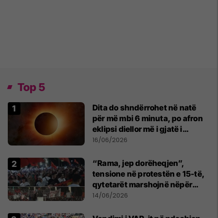
Top 5
Dita do shndërrohet në natë
për më mbi 6 minuta, po afron
eklipsi diellor më i gjatë i
shekullit të 21-të
16/06/2026
“Rama, jep dorëheqjen”,
tensione në protestën e 15-të,
qytetarët marshojnë nëpër
kryeqytet
14/06/2026