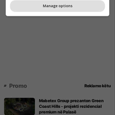
Manage options
Promo
Reklamo këtu
Mabetex Group prezanton Green
Coast Hills - projekti rezidencial
premium në Palasë