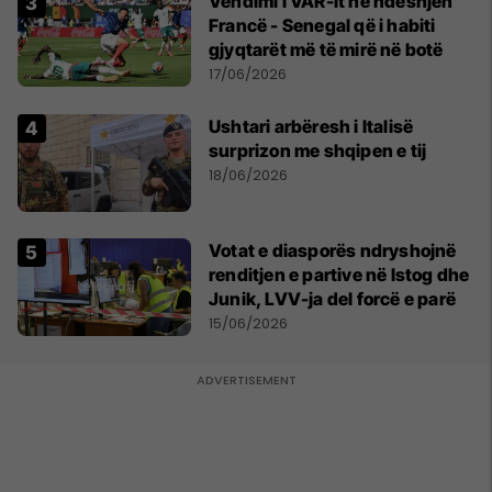
Vendimi i VAR-it në ndeshjen
Francë - Senegal që i habiti
gjyqtarët më të mirë në botë
17/06/2026
Ushtari arbëresh i Italisë
surprizon me shqipen e tij
18/06/2026
Votat e diasporës ndryshojnë
renditjen e partive në Istog dhe
Junik, LVV-ja del forcë e parë
15/06/2026