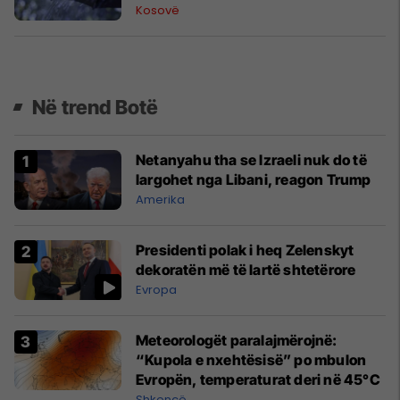
Kosovë
Në trend Botë
Netanyahu tha se Izraeli nuk do të
largohet nga Libani, reagon Trump
Amerika
Presidenti polak i heq Zelenskyt
dekoratën më të lartë shtetërore
Evropa
Meteorologët paralajmërojnë:
“Kupola e nxehtësisë” po mbulon
Evropën, temperaturat deri në 45°C
Shkencë