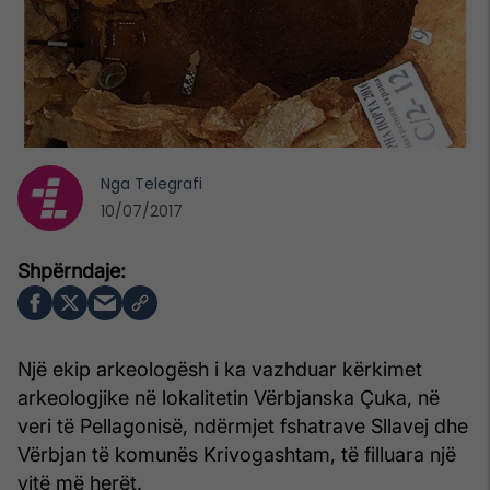
Nga
Telegrafi
10/07/2017
Një ekip arkeologësh i ka vazhduar kërkimet
arkeologjike në lokalitetin Vërbjanska Çuka, në
veri të Pellagonisë, ndërmjet fshatrave Sllavej dhe
Vërbjan të komunës Krivogashtam, të filluara një
vitë më herët.