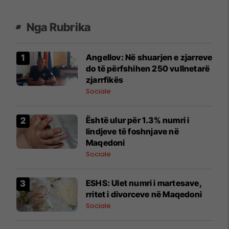
Nga Rubrika
Angellov: Në shuarjen e zjarreve
do të përfshihen 250 vullnetarë
zjarrfikës
Sociale
Është ulur për 1.3% numri i
lindjeve të foshnjave në
Maqedoni
Sociale
ESHS: Ulet numri i martesave,
rritet i divorceve në Maqedoni
Sociale