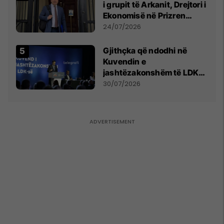
i grupit të Arkanit, Drejtori i
Ekonomisë në Prizren
mohon pretendimet
24/07/2026
Gjithçka që ndodhi në
Kuvendin e
jashtëzakonshëm të LDK-
së
30/07/2026