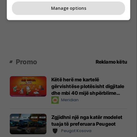
Manage options
Promo
Reklamo këtu
Këtë herë me kartelë
gërvishtëse plotësisht digjitale
dhe mbi 40 mijë shpërblime
instant!
Meridian
Zgjidhni një nga katër modelet
tuaja të preferuara Peugeot
Peugot Kosova