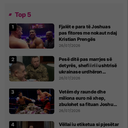
Top 5
Fjalët e para të Joshuas
pas fitores me nokaut ndaj
Kristian Prengës
26/07/2026
Pesë ditë pas marrjes së
detyrës, shefi i ri i ushtrisë
ukrainase urdhëron
kontroll të madh
26/07/2026
Vetëm dy raunde dhe
miliona euro në xhep,
zbulohet sa fituan Joshua
e Prenga
26/07/2026
Vëllai iu etiketua si pjesëtar