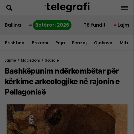
Ballina
Botërori 2026
Të fundit
Lajme
Prishtina
Prizreni
Peja
Ferizaj
Gjakova
Mitrov
Lajme
>
Maqedoni
>
Sociale
Bashkëpunim ndërkombëtar për
kërkime arkeologjike në rajonin e
Pellagonisë