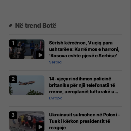
Në trend Botë
Sërish kërcënon, Vuçiq para
ushtarëve: Kurrë mos e harroni,
'Kosova është pjesë e Serbisë'
Serbia
14-vjeçari ndihmon policinë
britanike për një telefonatë të
rreme, aeroplanët luftarakë u
ngritën në ajër për të
Evropa
interceptuar fluturaken e Qatar
Airways që po shkonte drejt
Ukrainasit sulmohen në Poloni -
Mançesterit
Tusk i kërkon presidentit të
reagojë