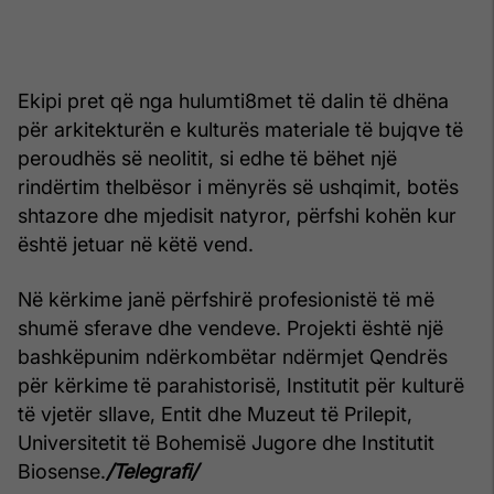
Ekipi pret që nga hulumti8met të dalin të dhëna
për arkitekturën e kulturës materiale të bujqve të
peroudhës së neolitit, si edhe të bëhet një
rindërtim thelbësor i mënyrës së ushqimit, botës
shtazore dhe mjedisit natyror, përfshi kohën kur
është jetuar në këtë vend.
Në kërkime janë përfshirë profesionistë të më
shumë sferave dhe vendeve. Projekti është një
bashkëpunim ndërkombëtar ndërmjet Qendrës
për kërkime të parahistorisë, Institutit për kulturë
të vjetër sllave, Entit dhe Muzeut të Prilepit,
Universitetit të Bohemisë Jugore dhe Institutit
Biosense.
/Telegrafi/