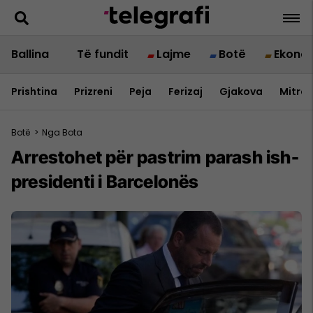
Ballina
Të fundit
Lajme
Botë
Ekono
Prishtina
Prizreni
Peja
Ferizaj
Gjakova
Mitrov
Botë
>
Nga Bota
Arrestohet për pastrim parash ish-
presidenti i Barcelonës