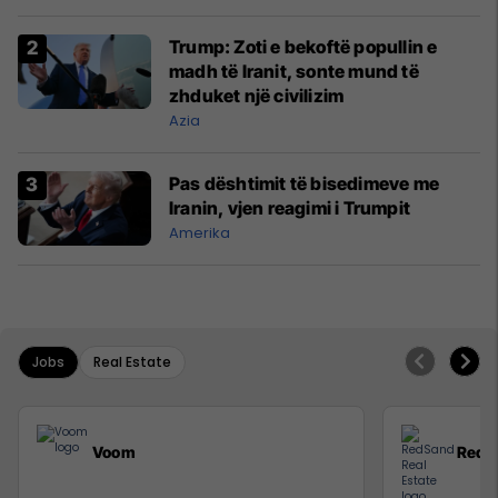
Trump: Zoti e bekoftë popullin e
madh të Iranit, sonte mund të
zhduket një civilizim
Azia
Pas dështimit të bisedimeve me
Iranin, vjen reagimi i Trumpit
Amerika
Jobs
Real Estate
Voom
RedS