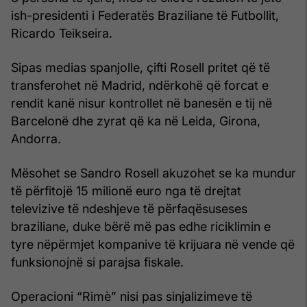
ish-presidenti i Federatës Braziliane të Futbollit,
Ricardo Teikseira.
Sipas medias spanjolle, çifti Rosell pritet që të
transferohet në Madrid, ndërkohë që forcat e
rendit kanë nisur kontrollet në banesën e tij në
Barcelonë dhe zyrat që ka në Leida, Girona,
Andorra.
Mësohet se Sandro Rosell akuzohet se ka mundur
të përfitojë 15 milionë euro nga të drejtat
televizive të ndeshjeve të përfaqësuseses
braziliane, duke bërë më pas edhe riciklimin e
tyre nëpërmjet kompanive të krijuara në vende që
funksionojnë si parajsa fiskale.
Operacioni “Rimè” nisi pas sinjalizimeve të