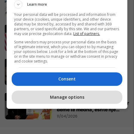
mbante dy orë të markës
Learn more
Rolex? (Foto)
29/11/2016
Your personal data will be processed and information from
your device (cookies, unique identifiers, and other device
data) may be stored by, accessed by and shared with 369
Ish-zyrtari amerikan, Kent:
partners, or used specifically by this site. We and our partners
may use precise geolocation data.
List of partners.
SHBA-ja do të largohet nga
NATO dhe do ta mbështet
Some vendors may process your personal data on the basis
of legitimate interest, which you can object to by managing
Izraelin në një luftë të
09/04/2026
your options below. Look for a link at the bottom of this page
mundshme me Turqinë në Siri
or in the site menu to manage or withdraw consent in privacy
and cookie settings.
Lideri i Iranit thyen heshtjen,
lëshon një deklaratë të rrallë
publike
Consent
06/04/2026
Ia djegin veturat në Zvicër,
Manage options
reagon Mozzik: Janë shkaktuar
dëme të mëdha, është një
bandë nga Franca
11/04/2026