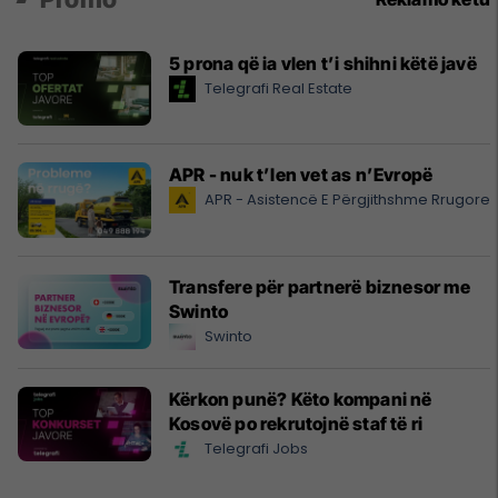
5 prona që ia vlen t’i shihni këtë javë
Telegrafi Real Estate
APR - nuk t’len vet as n’Evropë
APR - Asistencë E Përgjithshme Rrugore
Transfere për partnerë biznesor me
Swinto
Swinto
Kërkon punë? Këto kompani në
Kosovë po rekrutojnë staf të ri
Telegrafi Jobs