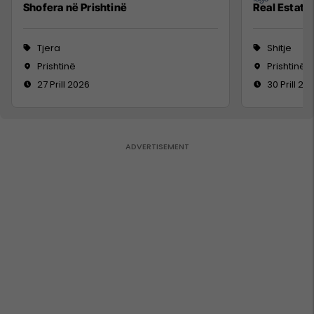
Shofera në Prishtinë
Real Estate
Tjera
Shitje
Prishtinë
Prishtinë
27 Prill 2026
30 Prill 20