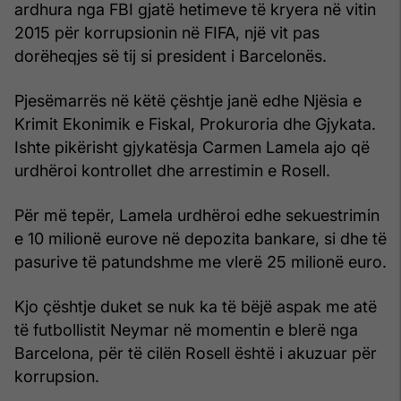
ardhura nga FBI gjatë hetimeve të kryera në vitin
2015 për korrupsionin në FIFA, një vit pas
dorëheqjes së tij si president i Barcelonës.
Pjesëmarrës në këtë çështje janë edhe Njësia e
Krimit Ekonimik e Fiskal, Prokuroria dhe Gjykata.
Ishte pikërisht gjykatësja Carmen Lamela ajo që
urdhëroi kontrollet dhe arrestimin e Rosell.
Për më tepër, Lamela urdhëroi edhe sekuestrimin
e 10 milionë eurove në depozita bankare, si dhe të
pasurive të patundshme me vlerë 25 milionë euro.
Kjo çështje duket se nuk ka të bëjë aspak me atë
të futbollistit Neymar në momentin e blerë nga
Barcelona, për të cilën Rosell është i akuzuar për
korrupsion.