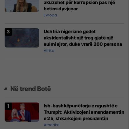
akuzohet për korrupsion pas një
hetimi dyvjeçar
Evropa
Ushtria nigeriane godet
aksidentalisht një treg gjatë një
sulmi ajror, duke vrarë 200 persona
Afrika
Në trend Botë
Ish-bashkëpunëtorja e ngushtë e
Trumpit: Aktivizojeni amendamentin
e 25, shkarkojeni presidentin
Amerika