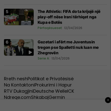
The Athletic: FIFA do ta krijojë një
play-off nëse Irani tërhiqet nga
Kupa e Botës
Përfaqësueset
12/04/2026
Gazetari i afërt me Juventusin
tregon pse Spalletti nuk luan me
Zhegrovën
Serie A
13/04/2026
Rreth nesh
Politikat e Privatësisë
Na Kontaktoni
Prokurimi i Hapur
RTV Dukagjini
Deutsche Welle
ICK
Ndreqe.com
Shkabaj
Germin
×