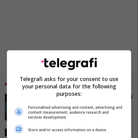
Telegrafi asks for your consent to use
Top 5
your personal data for the following
purposes:
MINUTË PAS MINUTE - Bllokimi i
Ngushticës së Hormuzit
Personalised advertising and content, advertising and
02/04/2026
content measurement, audience research and
services development
Store and/or access information on a device
Pse Fidel Castro gjithmonë