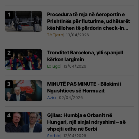
Procedura të reja në Aeroportin e
Prishtinës për fluturime, udhëtarët
këshillohen të përdorin check-in
online
Të Tjera
13/04/2026
Tronditet Barcelona, ylli spanjoll
kërkon largimin
La Liga
13/04/2026
MINUTË PAS MINUTE - Bllokimi i
Ngushticës së Hormuzit
Azia
02/04/2026
Gjilas: Humbja e Orbanit në
Hungari, një sinjal ndryshimi – së
shpejti edhe në Serbi
Serbia
12/04/2026