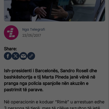
Nga
Telegrafi
23/05/2017
Ish-presidenti i Barcelonës, Sandro Rosell dhe
bashkëshortja e tij Marta Pineda janë vënë në
pranga nga policia spanjolle nën akuzën e
pastrimit të parave.
Në operacionin e koduar “Rimè” u arrestuan edhe
3 persona të tjerë, mes të cilëve rezulton të jetë