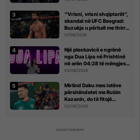
“Vrisni, vrisni shqiptarët”,
skandal në UFC Beograd:
Buzukja u përball me thirrje
anti-shqiptare nga
01/08/2026
tribunat
Një pleskavicë e ngrënë
nga Dua Lipa në Prishtinë
në orën 04:28 të mëngjesit
- dhe bota digjitale serbe
03/08/2026
shpall gjendjen e luftës
Mirlind Daku mes lotëve
përshëndetet me Rubin
Kazanin, do të fitojë
miliona te Spartak Moska
02/08/2026