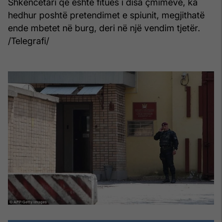
Shkencëtari që është fitues i disa çmimeve, ka
hedhur poshtë pretendimet e spiunit, megjithatë
ende mbetet në burg, deri në një vendim tjetër.
/Telegrafi/