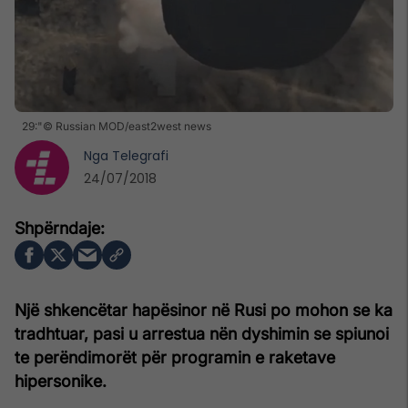
29:"© Russian MOD/east2west news
Nga
Telegrafi
24/07/2018
Një shkencëtar hapësinor në Rusi po mohon se ka
tradhtuar, pasi u arrestua nën dyshimin se spiunoi
te perëndimorët për programin e raketave
hipersonike.