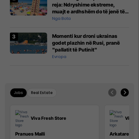
reja: Ndryshime ekstreme,
muajt e ardhshëm do të jenë të
pazakontë
Nga Bota
Momenti kur droni ukrainas
godet plazhin në Rusi, pranë
"pallatit të Putinit"
Evropa
Jobs
Real Estate
Viva Fresh Store
Viva F
Pranues Malli
Arkatare