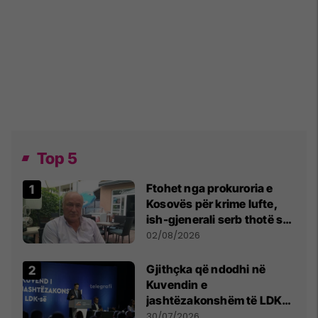
Top 5
Ftohet nga prokuroria e
Kosovës për krime lufte,
ish-gjenerali serb thotë se
dikush e tradhtoi në
02/08/2026
Beograd
Gjithçka që ndodhi në
Kuvendin e
jashtëzakonshëm të LDK-
së
30/07/2026