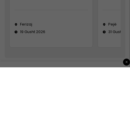
Ferizaj
Pejë
19 Gusht 2026
31 Gusht 20
×