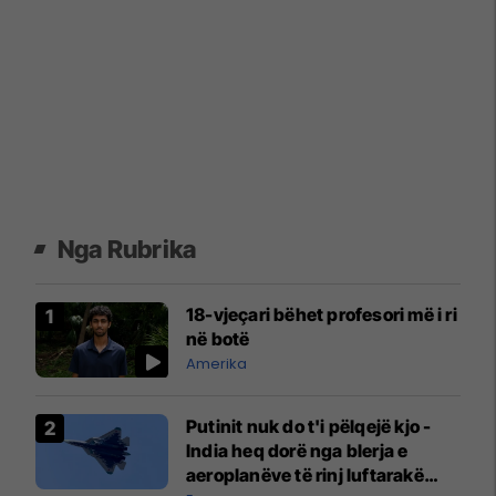
Nga Rubrika
18-vjeçari bëhet profesori më i ri
në botë
Amerika
Putinit nuk do t'i pëlqejë kjo -
India heq dorë nga blerja e
aeroplanëve të rinj luftarakë