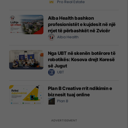
Pro Real Estate
Alba Health bashkon
profesionistët e kujdesit në një
rrjet të përbashkët në Zvicër
Alba Health
Nga UBT në skenën botërore të
robotikës: Kosova drejt Koresë
së Jugut
UBT
Plan B Creative rrit ndikimin e
biznesit tuaj online
Plan B