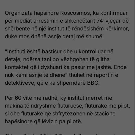
Organizata hapsinore Roscosmos, ka konfirmuar
për mediat arrestimin e shkencëtarit 74-vjeçar që
shërbente në një institut të rëndësishëm kërkimor,
duke mos dhënë asnjë detaj më shumë.
“Instituti është bastisur dhe u kontrolluar në
detaje, ndërsa tani po vëzhgohen të gjitha
kontaktet që i dyshuari ka pasur me jashtë. Ende
nuk kemi asnjë të dhënë” thuhet në raportin e
detektivëve, që e ka shpërndarë BBC.
Për 60 vite me radhë, ky institut merret me
makina të ndryshme fluturuese, fluturake me pilot,
si dhe fluturake që shfrytëzohen në stacione
hapësinore që lëvizin pa pilotë.