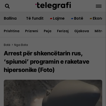
Ballina
Të fundit
Lajme
Botë
Ekono
Prishtina
Prizreni
Peja
Ferizaj
Gjakova
Mitrov
Botë
>
Nga Bota
Arrest për shkencëtarin rus,
‘spiunoi’ programin e raketave
hipersonike (Foto)