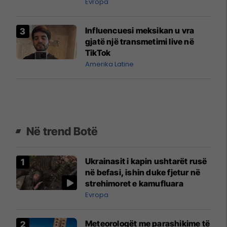
rusë
Evropa
Influencuesi meksikan u vra
gjatë një transmetimi live në
TikTok
Amerika Latine
Në trend Botë
Ukrainasit i kapin ushtarët rusë
në befasi, ishin duke fjetur në
strehimoret e kamufluara
Evropa
Meteorologët me parashikime të