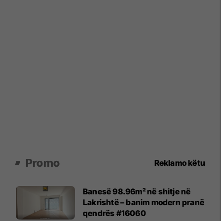
Promo
Reklamo këtu
Banesë 98.96m² në shitje në
Lakrishtë – banim modern pranë
qendrës #16060