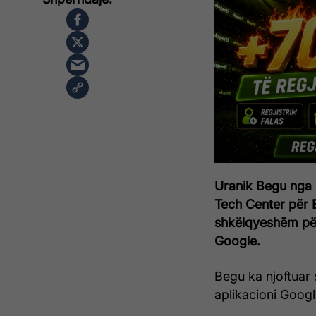
Uranik Begu nga 
Tech Center për B
shkëlqyeshëm për
Google.
Begu ka njoftuar 
aplikacioni Googl