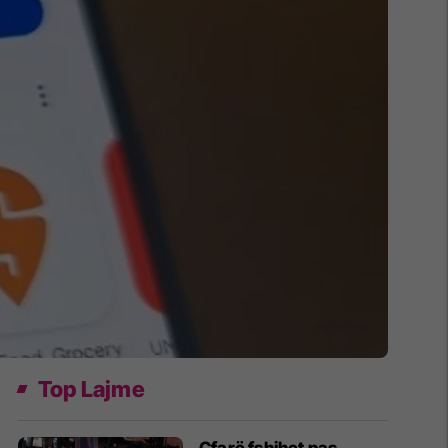
Top Lajme