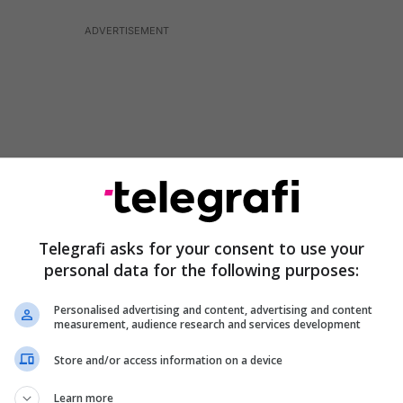
Telegrafi asks for your consent to use your
personal data for the following purposes:
Personalised advertising and content, advertising and content
measurement, audience research and services development
m zyrtar dhe i mrekullueshëm për Republikën e
it që qëndron pas kësaj (ju e dini se kush jeni)”, ka
Store and/or access information on a device
latformën “X”. /Telegrafi/
Learn more