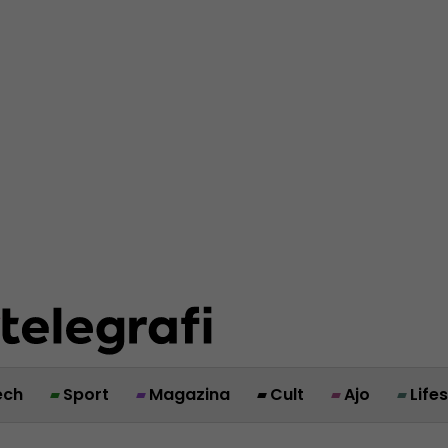
ech
Sport
Magazina
Cult
Ajo
Life