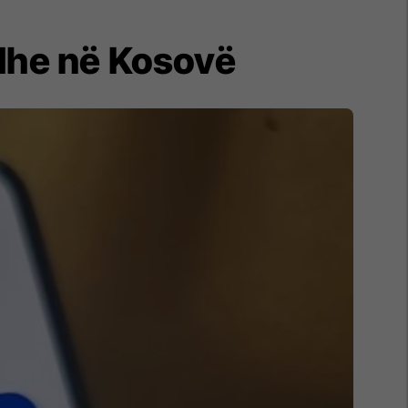
edhe në Kosovë