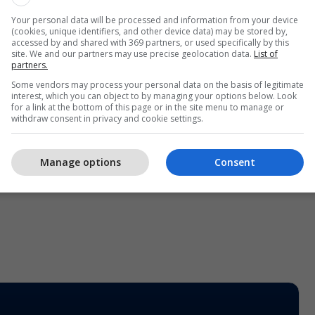
Your personal data will be processed and information from your device
(cookies, unique identifiers, and other device data) may be stored by,
accessed by and shared with 369 partners, or used specifically by this
site. We and our partners may use precise geolocation data.
List of
partners.
Some vendors may process your personal data on the basis of legitimate
interest, which you can object to by managing your options below. Look
for a link at the bottom of this page or in the site menu to manage or
withdraw consent in privacy and cookie settings.
Manage options
Consent