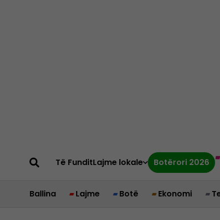
Të Fundit
Lajme lokale
Botërori 2026
Ballina
Lajme
Botë
Ekonomi
T