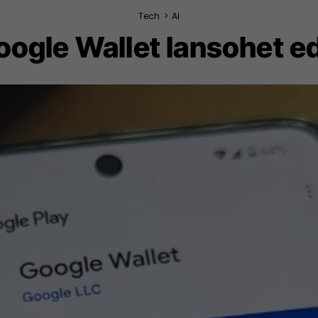
Tech
>
AI
oogle Wallet lansohet 