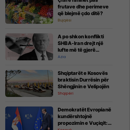
​Çfarë fshihet pas
frutave dhe perimeve
që blejmë çdo ditë?
Bujqësi
A po shkon konflikti
SHBA-Iran drejt një
lufte më të gjerë
rajonale?
Azia
Shqiptarët e Kosovës
braktisin Durrësin për
Shëngjinin e Velipojën
Shqipëri
Demokratët Evropianë
kundërshtojnë
propozimin e Vuçiqit:
Ballkani s’mund të
Kosovë