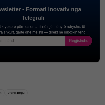
et
Uranik Begu