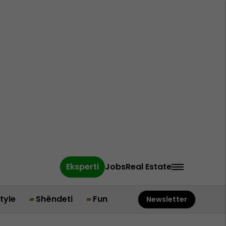
Eksperti
Jobs
Real Estate
style
Shëndeti
Fun
Newsletter