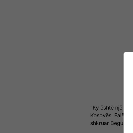
“Ky është një laj
Kosovës. Falë ekip
shkruar Begu në p