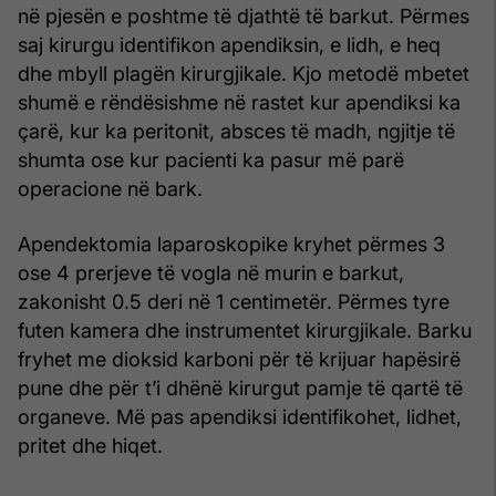
në pjesën e poshtme të djathtë të barkut. Përmes
saj kirurgu identifikon apendiksin, e lidh, e heq
dhe mbyll plagën kirurgjikale. Kjo metodë mbetet
shumë e rëndësishme në rastet kur apendiksi ka
çarë, kur ka peritonit, absces të madh, ngjitje të
shumta ose kur pacienti ka pasur më parë
operacione në bark.
Apendektomia laparoskopike kryhet përmes 3
ose 4 prerjeve të vogla në murin e barkut,
zakonisht 0.5 deri në 1 centimetër. Përmes tyre
futen kamera dhe instrumentet kirurgjikale. Barku
fryhet me dioksid karboni për të krijuar hapësirë
pune dhe për t’i dhënë kirurgut pamje të qartë të
organeve. Më pas apendiksi identifikohet, lidhet,
pritet dhe hiqet.