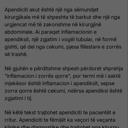
Apendiciti akut është një nga sëmundjet
kirurgjikale më të shpeshta të barkut dhe një nga
urgjencat më të zakonshme në kirurgjinë
abdominale. Ai paraqet inflamacionin e
apendiksit, një zgjatim i vogël tubular, në formë
gishti, që del nga cekumi, pjesa fillestare e zorrës
së trashë.
Në gjuhën e përditshme shpesh përdoret shprehja
"inflamacion i zorrës qorre", por termi më i saktë
mjekësor është inflamacion i apendiksit, sepse
zorra qorre është cekumi, ndërsa apendiksi është
zgjatimi i tij.
Në këtë tekst trajtohet apendiciti te pacientët e
rritur. Apendiciti te fëmijët ka veçori të veçanta
klinike dhe diagnostike dhe trajtohet nga kirurgu