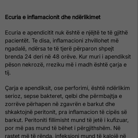
Ecuria e inflamacionit dhe ndërlikimet
Ecuria e apendicitit nuk është e njëjtë te të gjithë
pacientët. Te disa, inflamacioni zhvillohet më
ngadalë, ndërsa te të tjerë përparon shpejt
brenda 24 deri në 48 orëve. Kur muri i apendiksit
pëson nekrozë, rreziku më i madh është çarja e
tij.
Çarja e apendiksit, ose perforimi, është ndërlikim
serioz, sepse bakteret, qelbi dhe përmbajtja e
zorrëve përhapen në zgavrën e barkut dhe
shkaktojnë peritonit, pra inflamacion të cipës së
barkut. Peritoniti fillimisht mund të jetë i kufizuar,
por më pas mund të bëhet i përgjithshëm. Në
rastet më të rënda, infeksioni mund të kalojë në