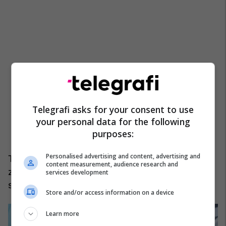
Telegrafi asks for your consent to use
your personal data for the following
purposes:
Personalised advertising and content, advertising and
Te të moshuarit, simptomat mund të jenë më të
content measurement, audience research and
zbehta, ndërsa sëmundja mund të përparojë më
services development
shpejt.
Store and/or access information on a device
Learn more