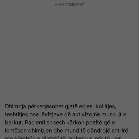
Dhimbja përkeqësohet gjatë ecjes, kollitjes,
teshtitjes ose lëvizjeve që aktivizojnë muskujt e
barkut. Pacienti shpesh kërkon pozitë që e
lehtëson dhimbjen dhe mund të qëndrojë shtrirë
me këmbën e djathtë të mbledhur, për të ulur