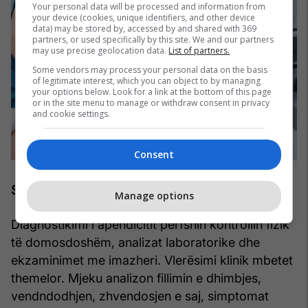
Your personal data will be processed and information from
your device (cookies, unique identifiers, and other device
data) may be stored by, accessed by and shared with 369
partners, or used specifically by this site. We and our partners
may use precise geolocation data.
List of partners.
Some vendors may process your personal data on the basis
of legitimate interest, which you can object to by managing
your options below. Look for a link at the bottom of this page
or in the site menu to manage or withdraw consent in privacy
and cookie settings.
Consent
Si vendoset diagnoza
Manage options
Diagnostikimi i apendicitit përfshin kontrollin fizik
të domosdoshëm, analizat laboratorike dhe
ekzaminimet me imazheri. Vlerësimi klinik mbetet
themelor. Mjeku analizon fillimin e dhimbjes,
vendndodhjen, zhvendosjen e saj, simptomat