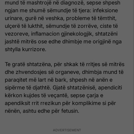
mund të mashtrojë në diagnozë, sepse shpesh
ngjan me shumë sëmundje të tjera: infeksione
urinare, gurë në veshka, probleme të tëmthit,
ulçerë të lukthit, sëmundje të zorrëve, ciste të
vezoreve, inflamacion gjinekologjik, shtatzëni
jashtë mitrës ose edhe dhimbje me origjinë nga
shtylla kurrizore.
Te gratë shtatzëna, për shkak të rritjes së mitrës
dhe zhvendosjes së organeve, dhimbja mund të
paraqitet më lart në bark, shpesh në anën e
sipërme të djathtë. Gjatë shtatzënisë, apendiciti
kërkon kujdes të veçantë, sepse çarja e
apendiksit rrit rrezikun për komplikime si për
nënën, ashtu edhe për fetusin.