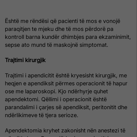
Është me rëndësi që pacienti të mos e vonojë
paraqitjen te mjeku dhe të mos përdorë pa
kontroll barna kundër dhimbjes para ekzaminimit,
sepse ato mund të maskojnë simptomat.
Trajtimi kirurgjik
Trajtimi i apendicitit është kryesisht kirurgjik, me
heqjen e apendiksit përmes operacionit të hapur
ose me laparoskopi. Kjo ndërhyrje quhet
apendektomi. Qëllimi i operacionit është
parandalimi i çarjes së apendiksit, peritonitit dhe
ndërlikimeve të tjera serioze.
Apendektomia kryhet zakonisht nën anestezi të