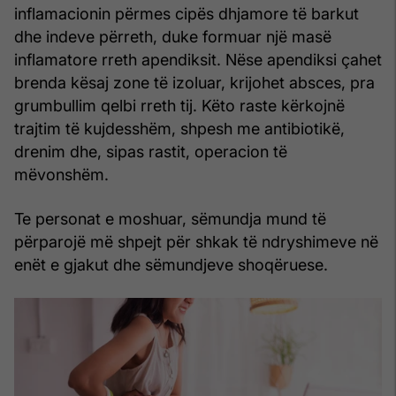
inflamacionin përmes cipës dhjamore të barkut
dhe indeve përreth, duke formuar një masë
inflamatore rreth apendiksit. Nëse apendiksi çahet
brenda kësaj zone të izoluar, krijohet absces, pra
grumbullim qelbi rreth tij. Këto raste kërkojnë
trajtim të kujdesshëm, shpesh me antibiotikë,
drenim dhe, sipas rastit, operacion të
mëvonshëm.
Te personat e moshuar, sëmundja mund të
përparojë më shpejt për shkak të ndryshimeve në
enët e gjakut dhe sëmundjeve shoqëruese.