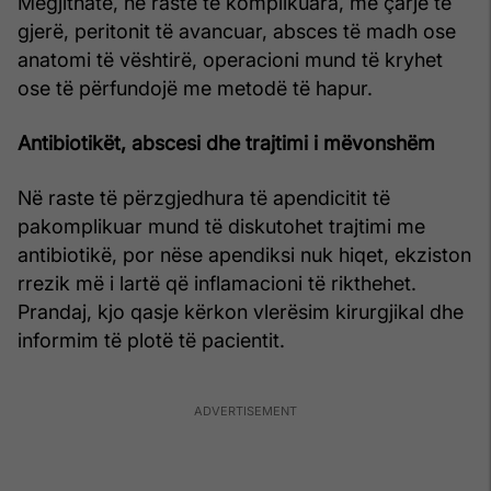
Megjithatë, në raste të komplikuara, me çarje të
gjerë, peritonit të avancuar, absces të madh ose
anatomi të vështirë, operacioni mund të kryhet
ose të përfundojë me metodë të hapur.
Antibiotikët, abscesi dhe trajtimi i mëvonshëm
Në raste të përzgjedhura të apendicitit të
pakomplikuar mund të diskutohet trajtimi me
antibiotikë, por nëse apendiksi nuk hiqet, ekziston
rrezik më i lartë që inflamacioni të rikthehet.
Prandaj, kjo qasje kërkon vlerësim kirurgjikal dhe
informim të plotë të pacientit.