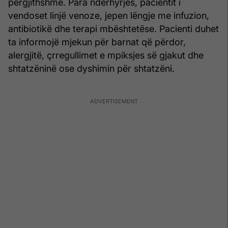
përgjithshme. Para ndërhyrjes, pacientit i
vendoset linjë venoze, jepen lëngje me infuzion,
antibiotikë dhe terapi mbështetëse. Pacienti duhet
ta informojë mjekun për barnat që përdor,
alergjitë, çrregullimet e mpiksjes së gjakut dhe
shtatzëninë ose dyshimin për shtatzëni.