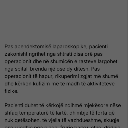
Pas apendektomisë laparoskopike, pacienti
zakonisht ngrihet nga shtrati disa orë pas
operacionit dhe në shumicën e rasteve largohet
nga spitali brenda një ose dy ditësh. Pas
operacionit të hapur, rikuperimi zgjat më shumë
dhe kërkon kufizim më të madh të aktiviteteve
fizike.
Pacienti duhet të kërkojë ndihmë mjekësore nëse
shfaq temperaturë të lartë, dhimbje të forta që
nuk qetësohen, të vjella të vazhdueshme, skuqje
ose rrjedhje nga plaga, fryrje barku, ethe, dridhje