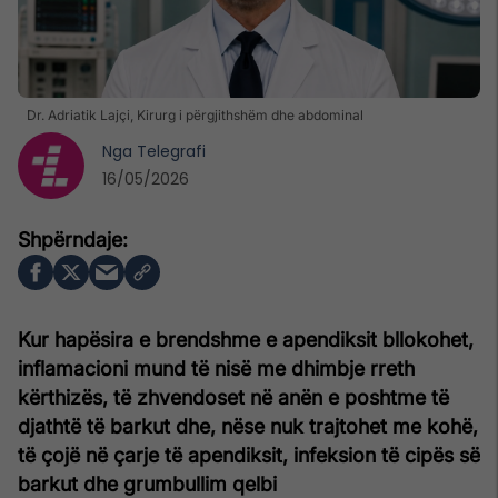
Dr. Adriatik Lajçi, Kirurg i përgjithshëm dhe abdominal
Nga
Telegrafi
16/05/2026
Kur hapësira e brendshme e apendiksit bllokohet,
inflamacioni mund të nisë me dhimbje rreth
kërthizës, të zhvendoset në anën e poshtme të
djathtë të barkut dhe, nëse nuk trajtohet me kohë,
të çojë në çarje të apendiksit, infeksion të cipës së
barkut dhe grumbullim qelbi