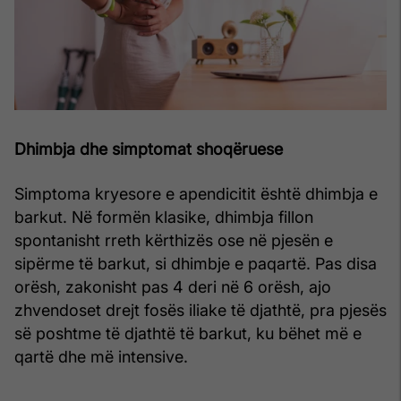
Dhimbja dhe simptomat shoqëruese
Simptoma kryesore e apendicitit është dhimbja e
barkut. Në formën klasike, dhimbja fillon
spontanisht rreth kërthizës ose në pjesën e
sipërme të barkut, si dhimbje e paqartë. Pas disa
orësh, zakonisht pas 4 deri në 6 orësh, ajo
zhvendoset drejt fosës iliake të djathtë, pra pjesës
së poshtme të djathtë të barkut, ku bëhet më e
qartë dhe më intensive.