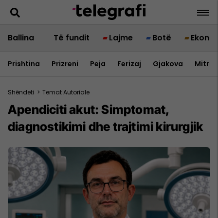
Ballina
Të fundit
Lajme
Botë
Ekono
Prishtina
Prizreni
Peja
Ferizaj
Gjakova
Mitrov
Shëndeti
>
Temat Autoriale
Apendiciti akut: Simptomat,
diagnostikimi dhe trajtimi kirurgjik