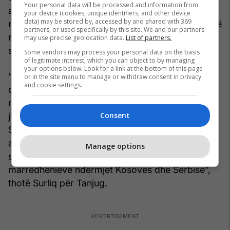
Your personal data will be processed and information from
amerikan do të jetë të ekzaminojë shkallën e
your device (cookies, unique identifiers, and other device
data) may be stored by, accessed by and shared with 369
ndikimit të Rusisë dhe Kinës në Serbi dhe të shohë
partners, or used specifically by this site. We and our partners
nëse është një kërcënim për interesat e politikës
may use precise geolocation data.
List of partners.
së jashtme të Uashingtonit.
Some vendors may process your personal data on the basis
of legitimate interest, which you can object to by managing
your options below. Look for a link at the bottom of this page
“Me forcën e personalitetit dhe autoritetit të tij, ai
or in the site menu to manage or withdraw consent in privacy
and cookie settings.
do të dërgojë mesazhe të forta nga Uashingtoni
në Beograd, Prishtinë dhe mbarë rajonin, do të
Consent
jetë ‘sytë dhe veshët’ e administratës amerikane.
Supozoj se ky është fundi i karrierës së tij dhe se
ai ka një ambicie personale për të arritur një
Manage options
sukses të caktuar, e ai është normalizimi i
marrëdhënieve ndërmjet Kosovës dhe Serbisë”,
thotë Surliq për Tanjug.