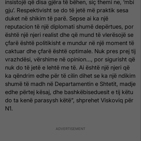
insistojë që disa gjëra të bëhen, siç themi ne, ‘mbi
gju’. Respektivisht se do të jetë më praktik sesa
duket në shikim të parë. Sepse ai ka një
reputacion të një diplomati shumë depërtues, por
është një njeri realist dhe që mund të vlerësojë se
çfarë është politikisht e mundur në një moment të
caktuar dhe çfarë është optimale. Nuk pres prej tij
vrazhdësi, vërshime në opinion…, por sigurisht që
nuk do të jetë e lehtë me të. Ai është një njeri që
ka qëndrim edhe për të cilin dihet se ka një ndikim
shumë të madh në Departamentin e Shtetit, madje
edhe përtej kësaj, dhe bashkëbiseduesit e tij këtu
do ta kenë parasysh këtë”, shprehet Viskoviq për
N1.