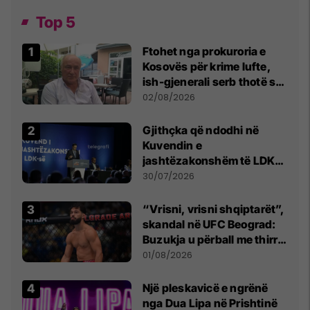
Top 5
Ftohet nga prokuroria e
Kosovës për krime lufte,
ish-gjenerali serb thotë se
dikush e tradhtoi në
02/08/2026
Beograd
Gjithçka që ndodhi në
Kuvendin e
jashtëzakonshëm të LDK-
së
30/07/2026
“Vrisni, vrisni shqiptarët”,
skandal në UFC Beograd:
Buzukja u përball me thirrje
anti-shqiptare nga
01/08/2026
tribunat
Një pleskavicë e ngrënë
nga Dua Lipa në Prishtinë