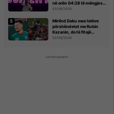
në orën 04:28 të mëngjesit
- dhe bota digjitale serbe
03/08/2026
shpall gjendjen e luftës
Mirlind Daku mes lotëve
përshëndetet me Rubin
Kazanin, do të fitojë
miliona te Spartak Moska
02/08/2026