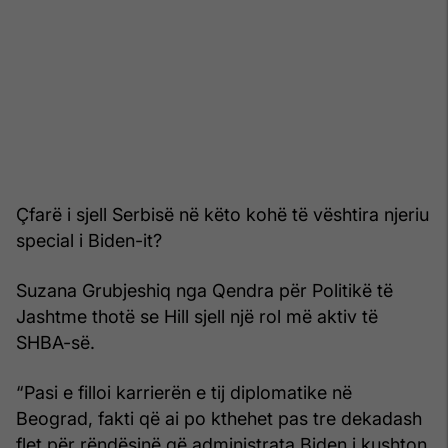
Çfarë i sjell Serbisë në këto kohë të vështira njeriu
special i Biden-it?
Suzana Grubjeshiq nga Qendra për Politikë të
Jashtme thotë se Hill sjell një rol më aktiv të
SHBA-së.
“Pasi e filloi karrierën e tij diplomatike në
Beograd, fakti që ai po kthehet pas tre dekadash
flet për rëndësinë që administrata Biden i kushton