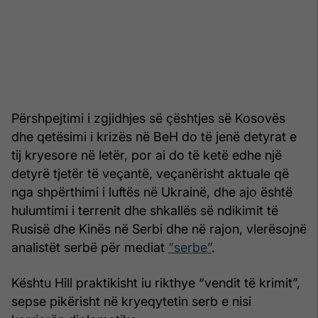
Përshpejtimi i zgjidhjes së çështjes së Kosovës
dhe qetësimi i krizës në BeH do të jenë detyrat e
tij kryesore në letër, por ai do të ketë edhe një
detyrë tjetër të veçantë, veçanërisht aktuale që
nga shpërthimi i luftës në Ukrainë, dhe ajo është
hulumtimi i terrenit dhe shkallës së ndikimit të
Rusisë dhe Kinës në Serbi dhe në rajon, vlerësojnë
analistët serbë për mediat
“serbe”
.
Kështu Hill praktikisht iu rikthye “vendit të krimit”,
sepse pikërisht në kryeqytetin serb e nisi