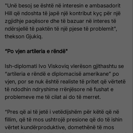
"Unë besoj se është në interesin e ambasadorit
Hill që ndoshta të japë një kontribut kyç për një
zgjidhje paqësore dhe të bazuar në interes të
ndërsjellë të paktën të një pjese të problemit",
thekson Gjukiq.
“Po vjen artileria e rëndë"
Ish-diplomati Ivo Viskoviq vlerëson gjithashtu se
“artileria e rëndë e diplomacisë amerikane” po
vjen, por se nuk është realiste të pritet që vërtetë
të ndodhin ndryshime rrënjësore në fushat e
problemeve me të cilat ai do të merret.
“Pres që ai të jetë i vetëdijshëm për këtë që në
fillim, që të mos ushtrojë presione që do të ishin
vërtet kundërproduktive, domethënë të mos