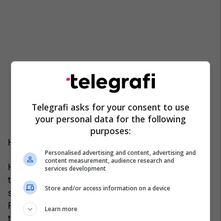
Telegrafi asks for your consent to use
your personal data for the following
purposes:
Hill do të jetë “sytë dhe veshët e Uashingtonit"
Personalised advertising and content, advertising and
content measurement, audience research and
Hill paralajmëroi gjithashtu se Beogradit duhet t'i
services development
tregohet se Amerika ofron një model më të mirë
Store and/or access information on a device
se sa ofrojnë rusët dhe kinezët. Kurse docenti në
Fakultetin e Shkencave Politike Stefan Surliq
Learn more
thekson se detyra e diplomatit të famshëm