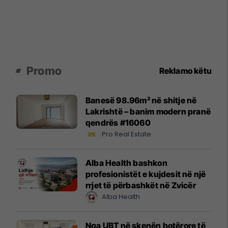
Promo
Reklamo këtu
Banesë 98.96m² në shitje në
Lakrishtë – banim modern pranë
qendrës #16060
Pro Real Estate
Alba Health bashkon
profesionistët e kujdesit në një
rrjet të përbashkët në Zvicër
Alba Health
Nga UBT në skenën botërore të