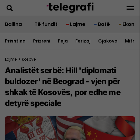
Ballina
Të fundit
Lajme
Botë
Ekono
Prishtina
Prizreni
Peja
Ferizaj
Gjakova
Mitrov
Lajme
>
Kosovë
Analistët serbë: Hill 'diplomati
buldozer' në Beograd - vjen për
shkak të Kosovës, por edhe me
detyrë speciale