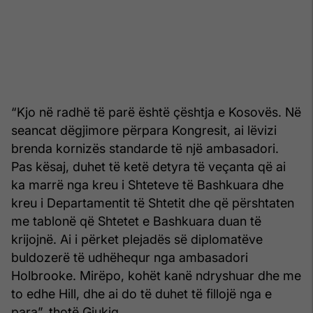
“Kjo në radhë të parë është çështja e Kosovës. Në
seancat dëgjimore përpara Kongresit, ai lëvizi
brenda kornizës standarde të një ambasadori.
Pas kësaj, duhet të ketë detyra të veçanta që ai
ka marrë nga kreu i Shteteve të Bashkuara dhe
kreu i Departamentit të Shtetit dhe që përshtaten
me tablonë që Shtetet e Bashkuara duan të
krijojnë. Ai i përket plejadës së diplomatëve
buldozerë të udhëhequr nga ambasadori
Holbrooke. Mirëpo, kohët kanë ndryshuar dhe me
to edhe Hill, dhe ai do të duhet të fillojë nga e
para”, thotë Gjukiq.