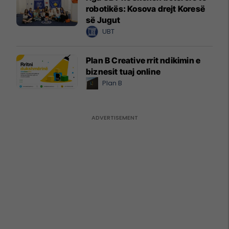
robotikës: Kosova drejt Koresë
së Jugut
UBT
Plan B Creative rrit ndikimin e
biznesit tuaj online
Plan B