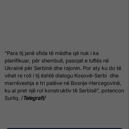
“Para tij janë sfida të mëdha që nuk i ka
planifikuar, për shembull, pasojat e luftës në
Ukrainë për Serbinë dhe rajonin. Por aty ku do të
vihet re roli i tij është dialogu Kosovë-Serbi dhe
marrëveshja e tri palëve në Bosnje-Hercegovinë,
ku ai pret një rol konstruktiv të Serbisë”, potencon
Surliq. /
Telegrafi/