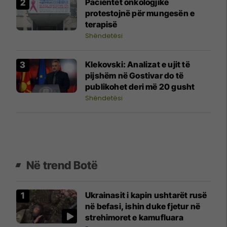
Pacientët onkologjikë
protestojnë për mungesën e
terapisë
Shëndetësi
Klekovski: Analizat e ujit të
pijshëm në Gostivar do të
publikohet deri më 20 gusht
Shëndetësi
Në trend Botë
Ukrainasit i kapin ushtarët rusë
në befasi, ishin duke fjetur në
strehimoret e kamufluara