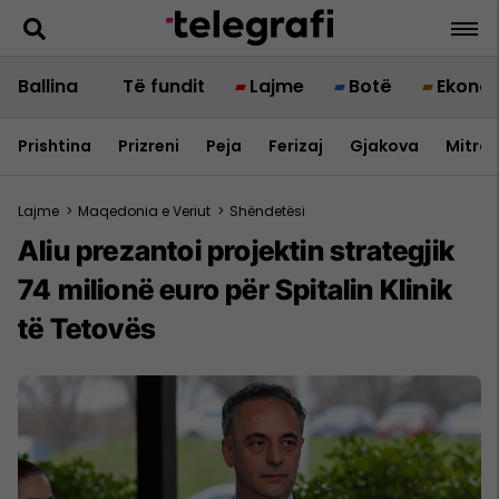
Ballina
Të fundit
Lajme
Botë
Ekono
Prishtina
Prizreni
Peja
Ferizaj
Gjakova
Mitrov
Lajme
>
Maqedonia e Veriut
>
Shëndetësi
Aliu prezantoi projektin strategjik
74 milionë euro për Spitalin Klinik
të Tetovës