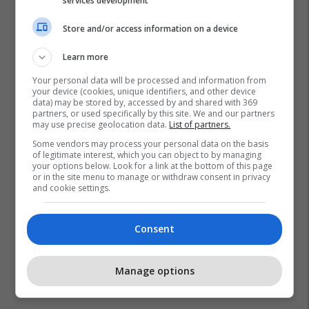
services development
Store and/or access information on a device
Learn more
Your personal data will be processed and information from
Ministria E Shëndetësisë - Mk
Azir Aliu
your device (cookies, unique identifiers, and other device
data) may be stored by, accessed by and shared with 369
partners, or used specifically by this site. We and our partners
may use precise geolocation data.
List of partners.
Some vendors may process your personal data on the basis
of legitimate interest, which you can object to by managing
your options below. Look for a link at the bottom of this page
or in the site menu to manage or withdraw consent in privacy
and cookie settings.
Consent
Manage options