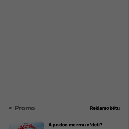
Promo
Reklamo këtu
A po don me rrnu n’deti?