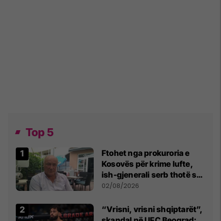
Top 5
Ftohet nga prokuroria e
Kosovës për krime lufte,
ish-gjenerali serb thotë se
dikush e tradhtoi në
02/08/2026
Beograd
“Vrisni, vrisni shqiptarët”,
skandal në UFC Beograd: