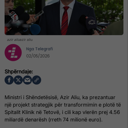
azir aliu
azir aliu
Nga
Telegrafi
02/05/2026
Ministri i Shëndetësisë, Azir Aliu, ka prezantuar
një projekt strategjik për transformimin e plotë të
Spitalit Klinik në Tetovë, i cili kap vlerën prej 4.56
miliardë denarësh (rreth 74 milionë euro).