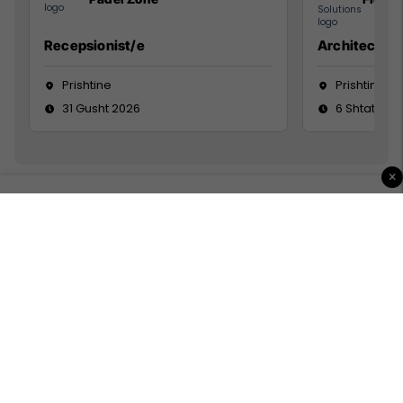
Recepsionist/e
Architect
Prishtine
Prishtinë
31 Gusht 2026
6 Shtator 2
×