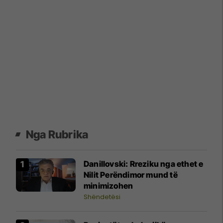
Nga Rubrika
Danillovski: Rreziku nga ethet e
Nilit Perëndimor mund të
minimizohen
Shëndetësi