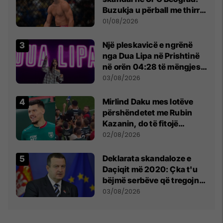
Buzukja u përball me thirrje
anti-shqiptare nga
01/08/2026
tribunat
Një pleskavicë e ngrënë
nga Dua Lipa në Prishtinë
në orën 04:28 të mëngjesit
- dhe bota digjitale serbe
03/08/2026
shpall gjendjen e luftës
Mirlind Daku mes lotëve
përshëndetet me Rubin
Kazanin, do të fitojë
miliona te Spartak Moska
02/08/2026
​Deklarata skandaloze e
Daçiqit më 2020: Çka t'u
bëjmë serbëve që tregojnë
ku janë varrosur shqiptarët
03/08/2026
në Serbi