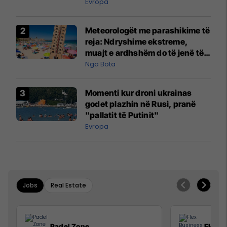
Evropa
Meteorologët me parashikime të
reja: Ndryshime ekstreme,
muajt e ardhshëm do të jenë të
pazakontë
Nga Bota
Momenti kur droni ukrainas
godet plazhin në Rusi, pranë
"pallatit të Putinit"
Evropa
Jobs
Real Estate
Padel Zone
Flex B