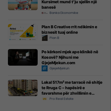
Kursimet mund t’ju sjellin një
banesë
Banka Ekonomike
Plan B Creative rrit ndikimin e
biznesit tuaj online
Plan B
Po kërkoni mjek apo klinikë në
Kosovë? Njihuni me
GjejeMjekun.com
GjejeMjekun
Lokal 517m² me tarracë në shitje
te Rruga C – hapësirë e
favorshme për zhvillimin e
biznesit #15796
Pro Real Estate