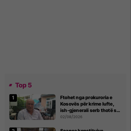
Top 5
Ftohet nga prokuroria e
Kosovës për krime lufte,
ish-gjenerali serb thotë se
dikush e tradhtoi në
02/08/2026
Beograd
Seanca konstituive