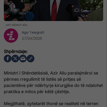
azir aliu
azir aliu
Nga
Telegrafi
27/04/2026
Ministri i Shëndetësisë, Azir Aliu paralajmëroi se
përmes rregullimit të listës së pritjes së
pacientëve për ndërhyrje kirurgjike do të ndalohet
praktika e mitos për këtë çështje.
Megjithatë, qytetarët thonë se realiteti në terren