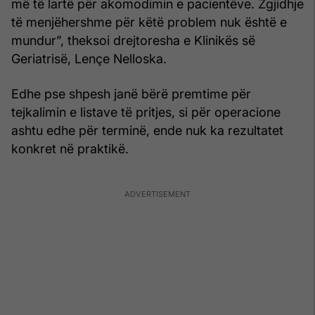
më të lartë për akomodimin e pacientëve. Zgjidhje
të menjëhershme për këtë problem nuk është e
mundur”, theksoi drejtoresha e Klinikës së
Geriatrisë, Lençe Nelloska.
Edhe pse shpesh janë bërë premtime për
tejkalimin e listave të pritjes, si për operacione
ashtu edhe për terminë, ende nuk ka rezultatet
konkret në praktikë.