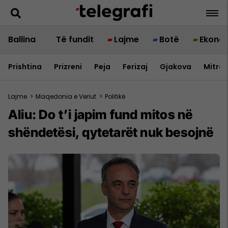
Ballina
Të fundit
Lajme
Botë
Ekono
Prishtina
Prizreni
Peja
Ferizaj
Gjakova
Mitrov
Lajme
>
Maqedonia e Veriut
>
Politikë
Aliu: Do t’i japim fund mitos në
shëndetësi, qytetarët nuk besojnë