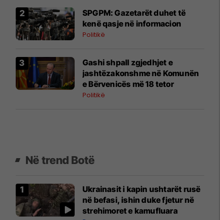
SPGPM: Gazetarët duhet të
kenë qasje në informacion
Politikë
Gashi shpall zgjedhjet e
jashtëzakonshme në Komunën
e Bërvenicës më 18 tetor
Politikë
Në trend Botë
Ukrainasit i kapin ushtarët rusë
në befasi, ishin duke fjetur në
strehimoret e kamufluara