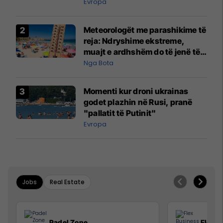
Evropa
Meteorologët me parashikime të
reja: Ndryshime ekstreme,
muajt e ardhshëm do të jenë të
pazakontë
Nga Bota
Momenti kur droni ukrainas
godet plazhin në Rusi, pranë
"pallatit të Putinit"
Evropa
Jobs
Real Estate
Padel Zone
Flex B