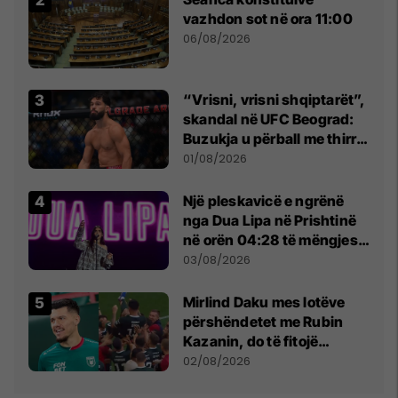
vazhdon sot në ora 11:00
06/08/2026
“Vrisni, vrisni shqiptarët”,
skandal në UFC Beograd:
Buzukja u përball me thirrje
anti-shqiptare nga
01/08/2026
tribunat
Një pleskavicë e ngrënë
nga Dua Lipa në Prishtinë
në orën 04:28 të mëngjesit
- dhe bota digjitale serbe
03/08/2026
shpall gjendjen e luftës
Mirlind Daku mes lotëve
përshëndetet me Rubin
Kazanin, do të fitojë
miliona te Spartak Moska
02/08/2026