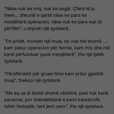
“Nëse nuk ke miq, nuk ke asgjë. Çfarë të ju
them….shkurtë e qartë nëse ke para ke
menjëherë operacion, nëse nuk ke para nuk të
përfillin”, u shpreh një qytetarë.
“Po pritet, mundet një muaj, dy ose më shumë ….
kam pasur operacion për hernia, kam miq dhe më
kanë përfunduar punë menjëherë”, tha një tjetër
qytetarë.
“Përafërsisht për gruan time kam pritur gjashtë
muaj”, theksoi një qytetarë.
“Me aq sa di është shumë vështirë, pasi nuk kanë
personel, por shëndetësinë e kemi katastrofë.
Ishim fantastik, tani jemi zero”, tha një qytetare.