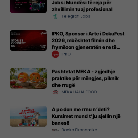
Jobs: Mundësi të reja për
zhvillimin tuaj profesional
Telegrafi Jobs
IPKO, Sponsor i Artë i DokuFest
2026, mbështet filmin dhe
frymëzon gjeneratën e re të
krijuesve
IPKO
Pashtetat MEKA - zgjedhje
praktike për mëngjes, piknik
dhe rrugë
MEKA HALAL FOOD
A po don me rrnu n’deti?
Kursimet mund t’ju sjellin një
banesë
Banka Ekonomike