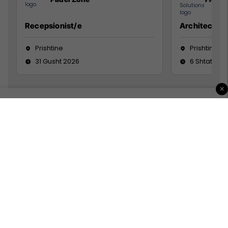
Recepsionist/e
Architect
Prishtine
Prishtinë
31 Gusht 2026
6 Shtator 2
×