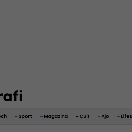
ech
Sport
Magazina
Cult
Ajo
Life