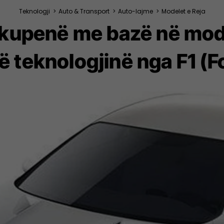
Teknologji
>
Auto & Transport
>
Auto-lajme
>
Modelet e Reja
upenë me bazë në model
ë teknologjinë nga F1 (F