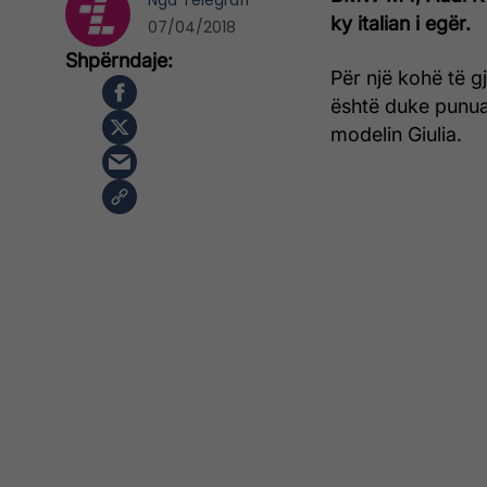
Nga
Telegrafi
ky italian i egër.
07/04/2018
Për një kohë të g
është duke punuar
modelin Giulia.