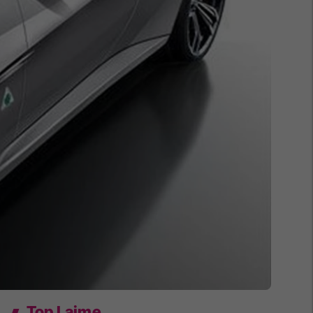
Top Lajme