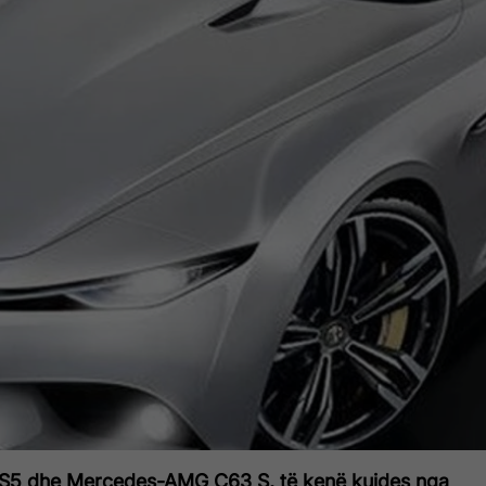
5 dhe Mercedes-AMG C63 S, të kenë kujdes nga