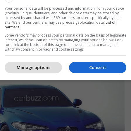
nksionojë përmes dy pjesëve, por nuk dihet se me
do të lëvizë. E tëra që dihet është se Giulia në
Your personal data will be processed and information from your device
(cookies, unique identifiers, and other device data) may be stored by,
1, do të jetë shumë i fuqishëm, duke i bërë
accessed by and shared with 369 partners, or used specifically by this
site. We and our partners may use precise geolocation data.
List of
madhe BMW M4 që ka 454 kuajfuqi, Audi RS5 444
partners.
rcedes-AMG C63 S 503 kuajfuqi.
Some vendors may process your personal data on the basis of legitimate
interest, which you can object to by managing your options below. Look
for a link at the bottom of this page or in the site menu to manage or
 dhe e pasme, tavani dhe disa elemente tjera, do të
withdraw consent in privacy and cookie settings.
e dhe pritet të punohen me metale shumë të lehta.
Manage options
Consent