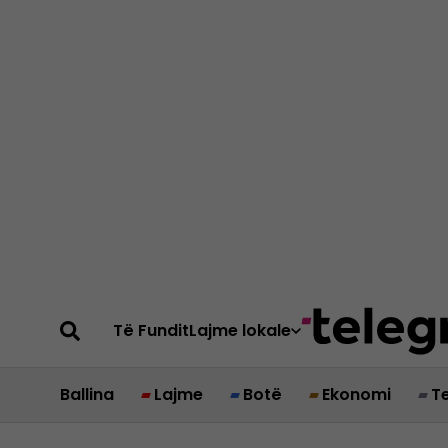
Të Fundit
Lajme lokale
Ballina
Lajme
Botë
Ekonomi
T