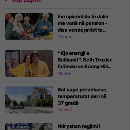
Evropianët do të dalin
më vonë në pension -
disa vende pritet ta
çojnë deri në 74 vjeç
Evropa
“Kjo energji e
Ballkanit", Seth Troxler
falënderon Sunny Hill
Festival pas paraqitjes
Muzikë
në Prishtinë
Sot vapë përvëluese,
temperaturat deri në
37 gradë
Kosovë
Ndryshon regjimi i