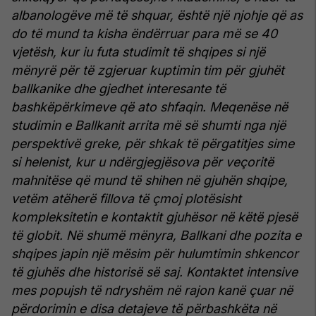
albanologëve më të shquar, është një njohje që as
do të mund ta kisha ëndërruar para më se 40
vjetësh, kur iu futa studimit të shqipes si një
mënyrë për të zgjeruar kuptimin tim për gjuhët
ballkanike dhe gjedhet interesante të
bashkëpërkimeve që ato shfaqin.
Meqenëse në
studimin e Ballkanit arrita më së shumti nga një
perspektivë greke, për shkak të përgatitjes sime
si helenist, kur u ndërgjegjësova për veçoritë
mahnitëse që mund të shihen në gjuhën shqipe,
vetëm atëherë fillova të çmoj plotësisht
kompleksitetin e kontaktit gjuhësor në këtë pjesë
të globit. Në shumë mënyra, Ballkani dhe pozita e
shqipes japin një mësim për hulumtimin shkencor
të gjuhës dhe historisë së saj.
Kontaktet intensive
mes popujsh të ndryshëm në rajon kanë çuar në
përdorimin e disa detajeve të përbashkëta në