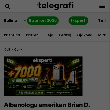
Ballina
Botërori 2026
Eksperti
Të fu
Prishtina
Prizreni
Peja
Ferizaj
Gjakova
Mitrov
Cult
>
Cult+
Albanologu amerikan Brian D.