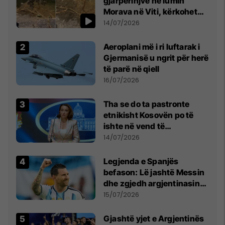
gjarpërinjve në lumin
Morava në Viti, kërkohet
kujdes nga qytetarët
14/07/2026
Aeroplani më i ri luftarak i
Gjermanisë u ngrit për herë
të parë në qiell
16/07/2026
Tha se do ta pastronte
etnikisht Kosovën po të
ishte në vend të
Millosheviqit, Lëvizja e
14/07/2026
Qytetarëve të Lirë në Serbi
kërkon shkarkimin e
Legjenda e Spanjës
menjëhershëm të
befason: Lë jashtë Messin
Snezhana Paunoviq
dhe zgjedh argjentinasin
më të mirë në botë
15/07/2026
Gjashtë yjet e Argjentinës