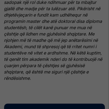
sadopak një rol duke ndihmuar për ta mbajtur
gjallë dhe madje për ta lulëzuar atë. Pikërisht në
dhjetëvjeçarin e fundit kam udhëhequr në
programin master dhe atë doktoral disa diploma
studentësh, të cilët kanë punuar me mua në
çështje që lidhen me gjuhësinë shqiptare.
Me
njohjen më të madhe që më jep anëtarësimi në
Akademi, mund të shpresoj që të rritet numri i
studentëve në vitet e ardhshme. Në këtë kuptim,
të qenët tim akademik nderi do të kontribuojë në
çuarjen përpara të çështjes së gjuhësisë
shqiptare, që është me siguri një çështje e
rëndësishme.