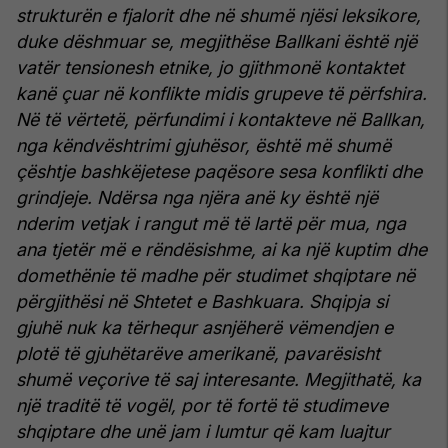
strukturën e fjalorit dhe në shumë njësi leksikore,
duke dëshmuar se, megjithëse Ballkani është një
vatër tensionesh etnike, jo gjithmonë kontaktet
kanë çuar në konflikte midis grupeve të përfshira.
Në të vërtetë, përfundimi i kontakteve në Ballkan,
nga këndvështrimi gjuhësor, është më shumë
çështje bashkëjetese paqësore sesa konflikti dhe
grindjeje. Ndërsa nga njëra anë ky është një
nderim vetjak i rangut më të lartë për mua, nga
ana tjetër më e rëndësishme, ai ka një kuptim dhe
domethënie të madhe për studimet shqiptare në
përgjithësi në Shtetet e Bashkuara.
Shqipja si
gjuhë nuk ka tërhequr asnjëherë vëmendjen e
plotë të gjuhëtarëve amerikanë, pavarësisht
shumë veçorive të saj interesante. Megjithatë, ka
një traditë të vogël, por të fortë të studimeve
shqiptare dhe unë jam i lumtur që kam luajtur