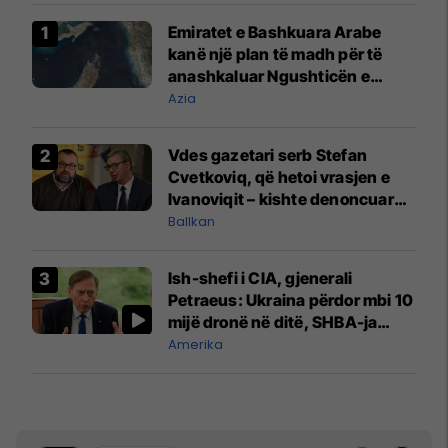
Emiratet e Bashkuara Arabe
kanë një plan të madh për të
anashkaluar Ngushticën e
Hormuzit
Azia
Vdes gazetari serb Stefan
Cvetkoviq, që hetoi vrasjen e
Ivanoviqit – kishte denoncuar
kërcënime ndaj vëllezërve
Ballkan
Vuçiq
Ish-shefi i CIA, gjenerali
Petraeus: Ukraina përdor mbi 10
mijë dronë në ditë, SHBA-ja
mbetet shumë prapa në
Amerika
prodhim