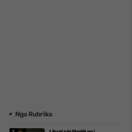
Nga Rubrika
Librat për fëmijë po i