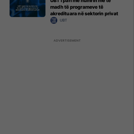
UBT i pari me numrin më të
madh të programeve të
akredituara në sektorin privat
UBT