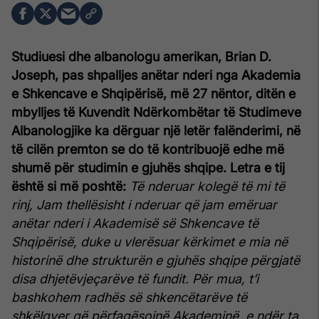
Studiuesi dhe albanologu amerikan, Brian D.
Joseph, pas shpalljes anëtar nderi nga Akademia
e Shkencave e Shqipërisë, më 27 nëntor, ditën e
mbylljes të Kuvendit Ndërkombëtar të Studimeve
Albanologjike ka dërguar një letër falënderimi, në
të cilën premton se do të kontribuojë edhe më
shumë për studimin e gjuhës shqipe. Letra e tij
është si më poshtë:
Të nderuar kolegë të mi të
rinj,
Jam thellësisht i nderuar që jam emëruar
anëtar nderi i Akademisë së Shkencave të
Shqipërisë, duke u vlerësuar kërkimet e mia në
historinë dhe strukturën e gjuhës shqipe përgjatë
disa dhjetëvjeçarëve të fundit. Për mua, t’i
bashkohem radhës së shkencëtarëve të
shkëlqyer që përfaqësojnë Akademinë, e ndër ta