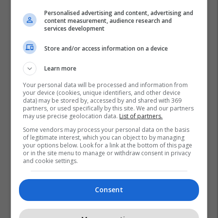
Personalised advertising and content, advertising and
content measurement, audience research and
services development
Store and/or access information on a device
Learn more
Your personal data will be processed and information from
your device (cookies, unique identifiers, and other device
data) may be stored by, accessed by and shared with 369
partners, or used specifically by this site. We and our partners
may use precise geolocation data.
List of partners.
Some vendors may process your personal data on the basis
of legitimate interest, which you can object to by managing
Brian D. Joseph
Gjuha Shqipe
Albanologjia
your options below. Look for a link at the bottom of this page
or in the site menu to manage or withdraw consent in privacy
and cookie settings.
Consent