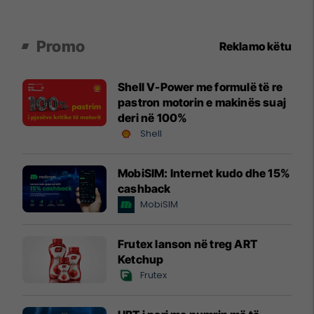
Promo
Reklamo këtu
Shell V-Power me formulë të re
pastron motorin e makinës suaj
deri në 100%
Shell
MobiSIM: Internet kudo dhe 15%
cashback
MobiSIM
Frutex lanson në treg ART
Ketchup
Frutex