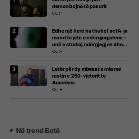
demonizojnë të pasurit
Cult+
Edhe një herë na thuhet se IA-ja
mund të jetë e ndërgjegjshme -
unë e studioj ndërgjegjen dhe
kam dyshimet e mia
Cult+
Letër për dy mbesat e mia me
rastin e 250-vjetorit të
Amerikës
Cult+
Në trend Botë