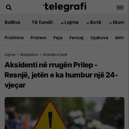
Ballina
Të fundit
Lajme
Botë
Ekono
Prishtina
Prizreni
Peja
Ferizaj
Gjakova
Mitrov
Lajme
>
Maqedoni
>
Kronikë e Zezë
Aksidenti në rrugën Prilep -
Resnjë, jetën e ka humbur një 24-
vjeçar