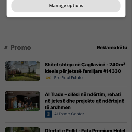
Manage options
Promo
Reklamo këtu
Shitet shtëpi në Çagllavicë - 240m²
ideale për jetesë familjare #14330
Pro Real Estate
Al Trade – cilësi në ndërtim, rehati
në jetesë dhe projekte që ndërtojnë
të ardhmen
Al Trade Center
Ofertat e Prillit - Fafa Premium Hotel