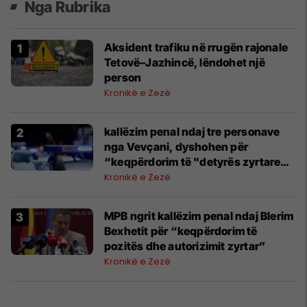
Nga Rubrika
Aksident trafiku në rrugën rajonale
Tetovë–Jazhincë, lëndohet një
person
Kronikë e Zezë
kallëzim penal ndaj tre personave
nga Vevçani, dyshohen për
“keqpërdorim të "detyrës zyrtare
dhe autorizimit”
Kronikë e Zezë
MPB ngrit kallëzim penal ndaj Blerim
Bexhetit për “keqpërdorim të
pozitës dhe autorizimit zyrtar”
Kronikë e Zezë