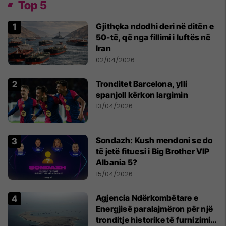
Top 5
Gjithçka ndodhi deri në ditën e
50-të, që nga fillimi i luftës në
Iran
02/04/2026
Tronditet Barcelona, ylli
spanjoll kërkon largimin
13/04/2026
Sondazh: Kush mendoni se do
të jetë fituesi i Big Brother VIP
Albania 5?
15/04/2026
Agjencia Ndërkombëtare e
Energjisë paralajmëron për një
tronditje historike të furnizimit