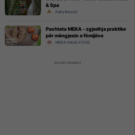
& Spa
Fafa Resort
Pashteta MEKA - zgjedhja praktike
për mëngjesin e fëmijëve
MEKA HALAL FOOD