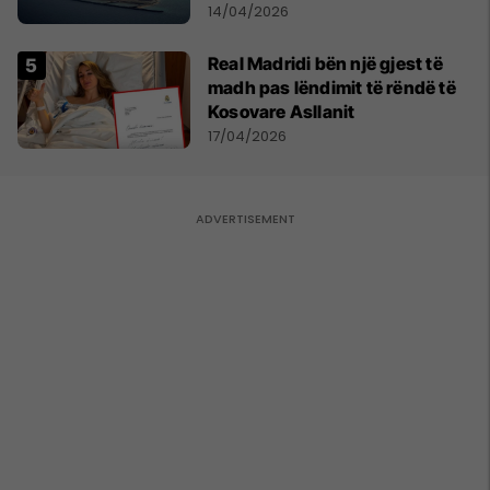
me naftë, ndërsa lufta me
14/04/2026
Iranin mbyt tregjet globale
Real Madridi bën një gjest të
madh pas lëndimit të rëndë të
Kosovare Asllanit
17/04/2026