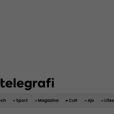
ech
Sport
Magazina
Cult
Ajo
Life