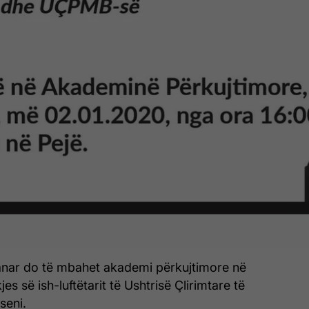
janar do të mbahet akademi përkujtimore në
jes së ish-luftëtarit të Ushtrisë Çlirimtare të
seni.