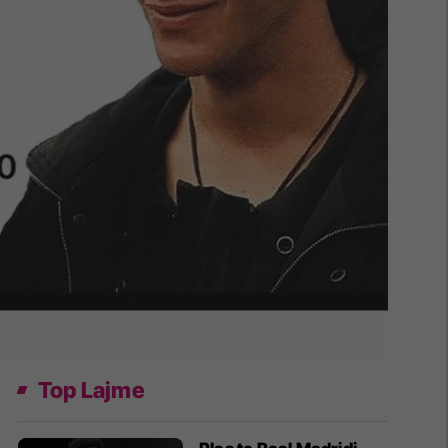
Top Lajme