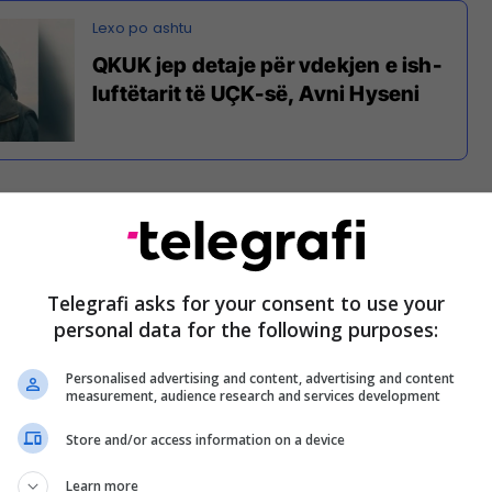
QKUK jep detaje për vdekjen e ish-
luftëtarit të UÇK-së, Avni Hyseni
së Çlirimtare të Kosovës, Avni Hyseni ka nd
ërruar
r 2018, pas një sëmundje të rëndë. /Telegrafi/
Telegrafi asks for your consent to use your
personal data for the following purposes:
Personalised advertising and content, advertising and content
measurement, audience research and services development
Store and/or access information on a device
Learn more