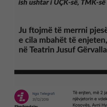
T
ë enjten, më 2 
Nga
Telegrafi
njëvjetorin e vdek
31/12/2019
Kosovës, Avni Hy