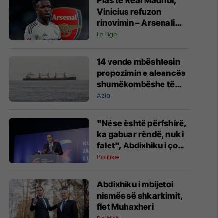
Plas te Real Madridi,
Vinicius refuzon
rinovimin – Arsenali
gati ofertën 140
La Liga
milionëshe
14 vende mbështesin
propozimin e aleancës
shumëkombëshe të
mbrojtjes detare të
Azia
udhëhequr nga Arabia
Saudite
"Nëse është përfshirë,
ka gabuar rëndë, nuk i
falet", Abdixhiku i çon
“selam” Përparim
Politikë
Ramës
Abdixhiku i mbijetoi
nismës së shkarkimit,
flet Muhaxheri