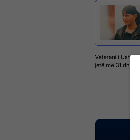
Veterani i Ushtri
jetë më 31 dhjeto