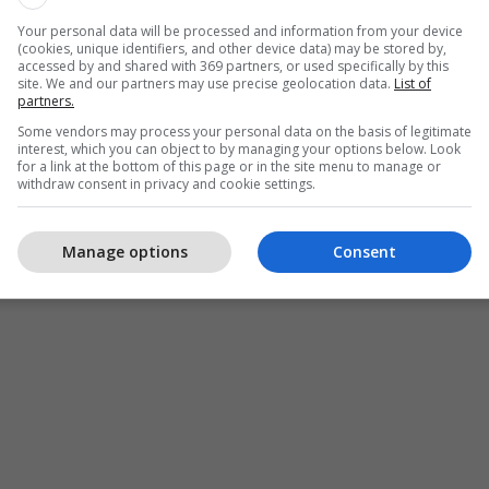
Your personal data will be processed and information from your device
(cookies, unique identifiers, and other device data) may be stored by,
accessed by and shared with 369 partners, or used specifically by this
site. We and our partners may use precise geolocation data.
List of
partners.
Some vendors may process your personal data on the basis of legitimate
interest, which you can object to by managing your options below. Look
for a link at the bottom of this page or in the site menu to manage or
withdraw consent in privacy and cookie settings.
Manage options
Consent