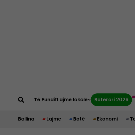
Të Fundit
Lajme lokale
Botërori 2026
Ballina
Lajme
Botë
Ekonomi
T