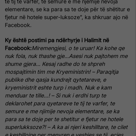
të tij te varfër, të sëmurë e me njëmijë nevoja
elementare, se ka para sa te doje për të shëtitur e
fjetur në hotele super-luksoze”, ka shkruar ajo në
Facebook.
Ky është postimi pa ndërhyrje i Halimit në
Facebook:
Miremengjesi, o te uruar!
Ka kohe qe
nuk fola, nuk thashe gje…Asesi nuk pajtohem me
shume gjera…
Kesaj radhe do te shpreh
mospajtimin tim me Kryeministrin!
– Paraqitja
publike dhe qasja kundrejt qytetareve, e
kryeministrit eshte turp i madh. Nuk e kam
menduar te tille…!
– Si nuk i erdhi turp te
deklarohet para qyetareve te tij te varfer, te
semure e me njimije nevoja elementare, se ka
para sa te doje per te shetitur e fjetur ne hotele
superlukksoze?!
– A ka ai njeri keshilltare, te cilet
e keshillojne per menyren e veshjes se tij, ecjes …