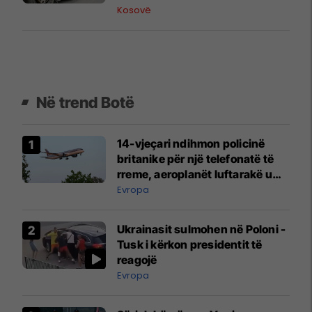
Kosovë
Në trend Botë
14-vjeçari ndihmon policinë
britanike për një telefonatë të
rreme, aeroplanët luftarakë u
ngritën në ajër për të
Evropa
interceptuar fluturaken e Qatar
Airways që po shkonte drejt
Ukrainasit sulmohen në Poloni -
Mançesterit
Tusk i kërkon presidentit të
reagojë
Evropa