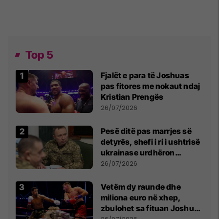
Top 5
Fjalët e para të Joshuas
pas fitores me nokaut ndaj
Kristian Prengës
26/07/2026
Pesë ditë pas marrjes së
detyrës, shefi i ri i ushtrisë
ukrainase urdhëron
kontroll të madh
26/07/2026
Vetëm dy raunde dhe
miliona euro në xhep,
zbulohet sa fituan Joshua
e Prenga