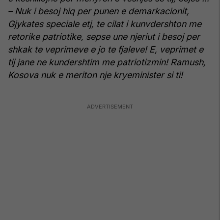
– Nuk i besoj hiq per punen e demarkacionit,
Gjykates speciale etj, te cilat i kunvdershton me
retorike patriotike, sepse une njeriut i besoj per
shkak te veprimeve e jo te fjaleve! E, veprimet e
tij jane ne kundershtim me patriotizmin!
Ramush,
Kosova nuk e meriton nje kryeminister si ti!