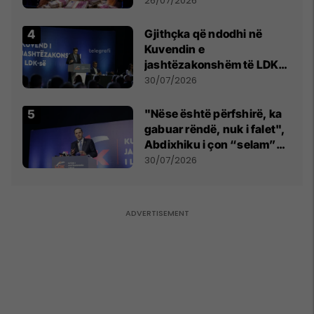
26/07/2026
Gjithçka që ndodhi në
Kuvendin e
jashtëzakonshëm të LDK-
së
30/07/2026
"Nëse është përfshirë, ka
gabuar rëndë, nuk i falet",
Abdixhiku i çon “selam”
Përparim Ramës
30/07/2026