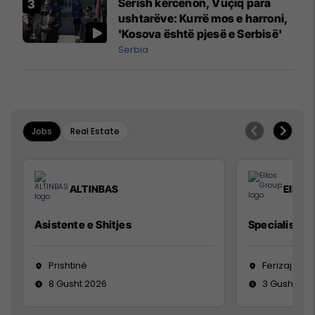
Sërish kërcënon, Vuçiq para
ushtarëve: Kurrë mos e harroni,
'Kosova është pjesë e Serbisë'
Serbia
Jobs
Real Estate
ALTINBAS
Elkos
Asistente e Shitjes
Specialist Mi
Prishtinë
Ferizaj
8 Gusht 2026
3 Gusht 20