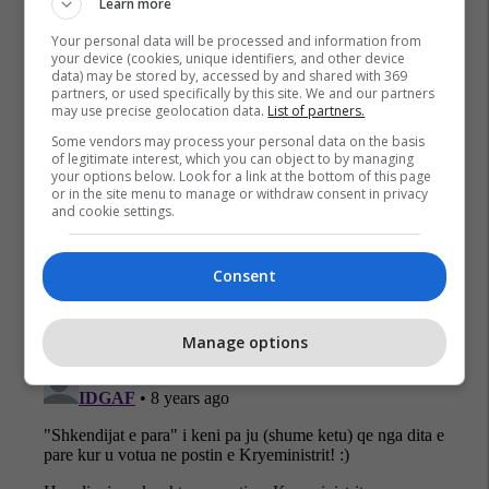
Learn more
Ajnishahe Halimi
Kryeministër
Ramush Haradinaj
Your personal data will be processed and information from
your device (cookies, unique identifiers, and other device
data) may be stored by, accessed by and shared with 369
partners, or used specifically by this site. We and our partners
may use precise geolocation data.
List of partners.
Some vendors may process your personal data on the basis
of legitimate interest, which you can object to by managing
your options below. Look for a link at the bottom of this page
or in the site menu to manage or withdraw consent in privacy
and cookie settings.
Consent
Manage options