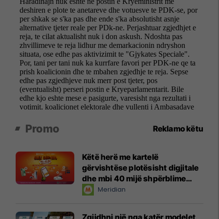
Promo
Reklamo këtu
Këtë herë me kartelë
gërvishtëse plotësisht digjitale
dhe mbi 40 mijë shpërblime
instant!
Meridian
Zgjidhni një nga katër modelet