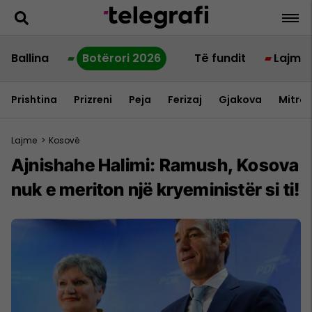
Ballina
Botërori 2026
Të fundit
Lajme
Prishtina
Prizreni
Peja
Ferizaj
Gjakova
Mitrov
Lajme
>
Kosovë
Ajnishahe Halimi: Ramush, Kosova
nuk e meriton një kryeministër si ti!