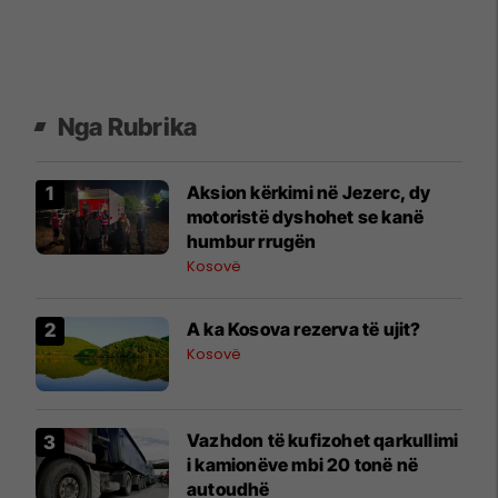
Nga Rubrika
Aksion kërkimi në Jezerc, dy
motoristë dyshohet se kanë
humbur rrugën
Kosovë
A ka Kosova rezerva të ujit?
Kosovë
Vazhdon të kufizohet qarkullimi
i kamionëve mbi 20 tonë në
autoudhë