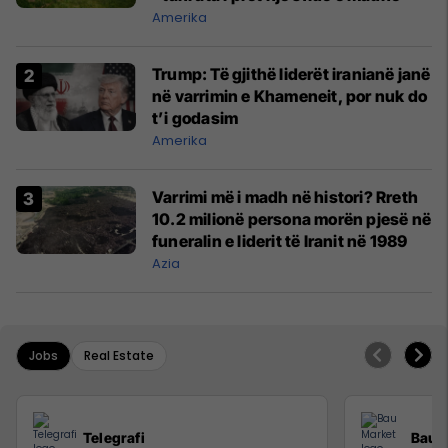
Amerika
Trump: Të gjithë liderët iranianë janë
në varrimin e Khameneit, por nuk do
t’i godasim
Amerika
Varrimi më i madh në histori? Rreth
10.2 milionë persona morën pjesë në
funeralin e liderit të Iranit në 1989
Azia
Jobs
Real Estate
Telegrafi
Bau 