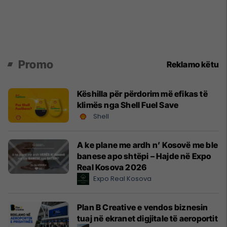
Promo
Reklamo këtu
Këshilla për përdorim më efikas të
klimës nga Shell Fuel Save
Shell
A ke plane me ardh n’ Kosovë me ble
banese apo shtëpi – Hajde në Expo
Real Kosova 2026
Expo Real Kosova
Plan B Creative e vendos biznesin
tuaj në ekranet digjitale të aeroportit