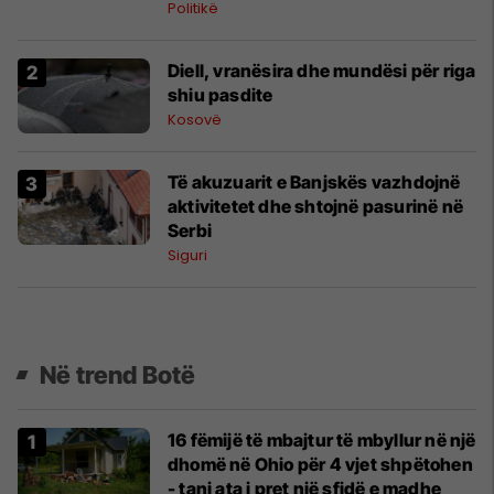
Politikë
Diell, vranësira dhe mundësi për riga
shiu pasdite
Kosovë
Të akuzuarit e Banjskës vazhdojnë
aktivitetet dhe shtojnë pasurinë në
Serbi
Siguri
Në trend Botë
16 fëmijë të mbajtur të mbyllur në një
dhomë në Ohio për 4 vjet shpëtohen
- tani ata i pret një sfidë e madhe