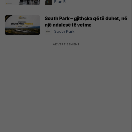
Plan B
South Park – gjithçka që të duhet, në
një ndalesë të vetme
South Park