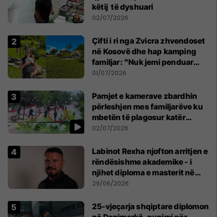
këtij të dyshuari
02/07/2026
Çifti i ri nga Zvicra zhvendoset
në Kosovë dhe hap kamping
familjar: "Nuk jemi penduar
asnjë ditë"
01/07/2026
Pamjet e kamerave zbardhin
përleshjen mes familjarëve ku
mbetën të plagosur katër
persona
02/07/2026
Labinot Rexha njofton arritjen e
rëndësishme akademike - i
njihet diploma e masterit në
Psikologji në Zvicër
29/06/2026
25-vjeçarja shqiptare diplomon