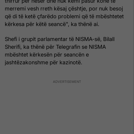
thirrur për nesër dhe nuk kemi pasur kohë të
merremi vesh rreth kësaj çështje, por nuk besoj
që di të ketë çfarëdo problemi që të mbështetet
kërkesa për këtë seancë", ka thënë ai.
Shefi i grupit parlamentar të NISMA-së, Bilall
Sherifi, ka thënë për Telegrafin se NISMA
mbështet kërkesën për seancën e
jashtëzakonshme për kazinotë.