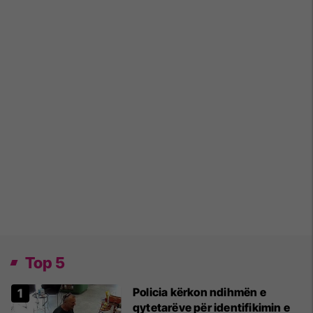
Top 5
Policia kërkon ndihmën e
qytetarëve për identifikimin e