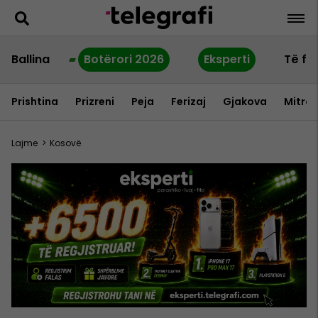
Ballina
Botërori 2026
Eksperti
Të fu
Prishtina
Prizreni
Peja
Ferizaj
Gjakova
Mitrov
Lajme
>
Kosovë