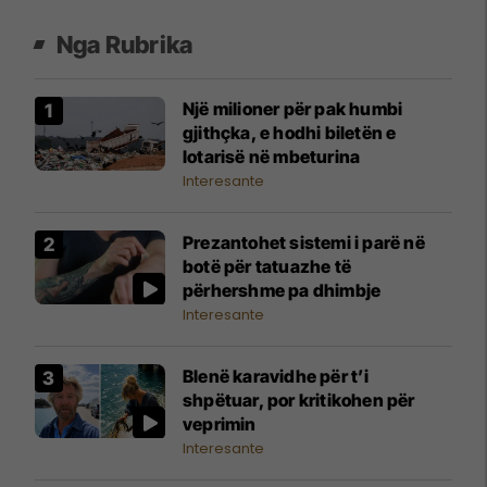
Nga Rubrika
Një milioner për pak humbi
gjithçka, e hodhi biletën e
lotarisë në mbeturina
Interesante
Prezantohet sistemi i parë në
botë për tatuazhe të
përhershme pa dhimbje
Interesante
Blenë karavidhe për t’i
shpëtuar, por kritikohen për
veprimin
Interesante