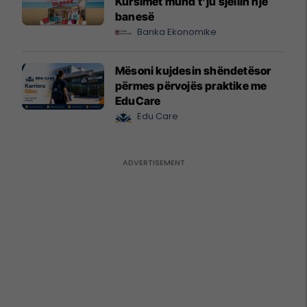
Kursimet mund t’ju sjellin një
banesë
Banka Ekonomike
Mësoni kujdesin shëndetësor
përmes përvojës praktike me
EduCare
Edu Care