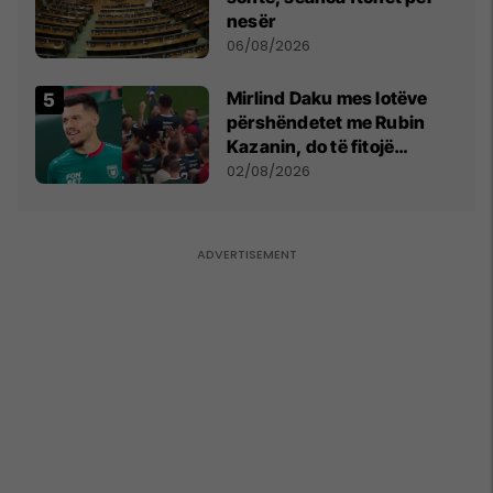
nesër
06/08/2026
Mirlind Daku mes lotëve
përshëndetet me Rubin
Kazanin, do të fitojë
miliona te Spartak Moska
02/08/2026