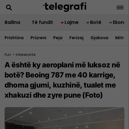
Ballina
Të fundit
Lajme
Botë
Ekono
Prishtina
Prizreni
Peja
Ferizaj
Gjakova
Mitrov
Fun
>
Interesante
A është ky aeroplani më luksoz në
botë? Beoing 787 me 40 karrige,
dhoma gjumi, kuzhinë, tualet me
xhakuzi dhe zyre pune (Foto)