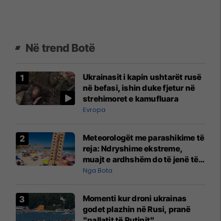
Në trend Botë
Ukrainasit i kapin ushtarët rusë
në befasi, ishin duke fjetur në
strehimoret e kamufluara
Evropa
Meteorologët me parashikime të
reja: Ndryshime ekstreme,
muajt e ardhshëm do të jenë të
pazakontë
Nga Bota
Momenti kur droni ukrainas
godet plazhin në Rusi, pranë
"pallatit të Putinit"