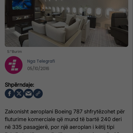
5:"Burim
Nga
Telegrafi
05/10/2016
Zakonisht aeroplani Boeing 787 shfrytëzohet për
fluturime komerciale që mund të bartë 240 deri
në 335 pasagjerë, por një aeroplan i këtij tipi