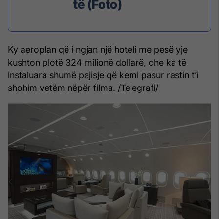
të (Foto)
Ky aeroplan që i ngjan një hoteli me pesë yje
kushton plotë 324 milionë dollarë, dhe ka të
instaluara shumë pajisje që kemi pasur rastin t’i
shohim vetëm nëpër filma. /Telegrafi/