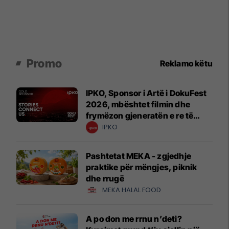
Promo
Reklamo këtu
IPKO, Sponsor i Artë i DokuFest
2026, mbështet filmin dhe
frymëzon gjeneratën e re të
krijuesve
IPKO
Pashtetat MEKA - zgjedhje
praktike për mëngjes, piknik
dhe rrugë
MEKA HALAL FOOD
A po don me rrnu n’deti?