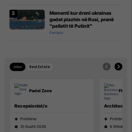
Momenti kur droni ukrainas
godet plazhin në Rusi, pranë
"pallatit të Putinit"
Evropa
Jobs
Real Estate
Padel Zone
Flex B
Recepsionist/e
Architect
Prishtine
Prishtinë
31 Gusht 2026
6 Shtator 2