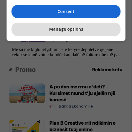
Consent
Manage options
Promo
Reklamo këtu
A po don me rrnu n’deti?
Kursimet mund t’ju sjellin një
banesë
Banka Ekonomike
Plan B Creative rrit ndikimin e
biznesit tuaj online