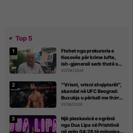
Top 5
Ftohet nga prokuroria e
Kosovës për krime lufte,
ish-gjenerali serb thotë se
dikush e tradhtoi në
02/08/2026
Beograd
“Vrisni, vrisni shqiptarët”,
skandal në UFC Beograd:
Buzukja u përball me thirrje
anti-shqiptare nga
01/08/2026
tribunat
Një pleskavicë e ngrënë
nga Dua Lipa në Prishtinë
në orën 04:28 të mëngjesit