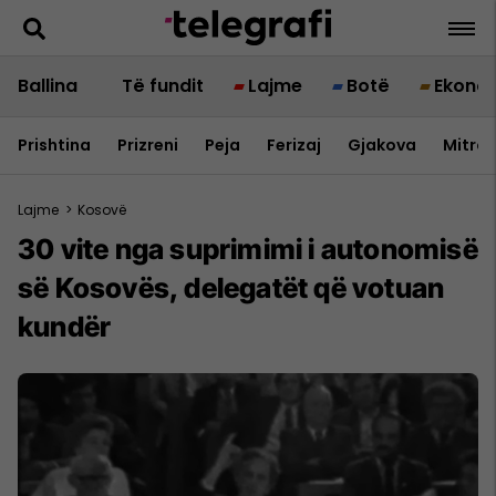
Ballina
Të fundit
Lajme
Botë
Ekono
Prishtina
Prizreni
Peja
Ferizaj
Gjakova
Mitrov
Lajme
>
Kosovë
30 vite nga suprimimi i autonomisë
së Kosovës, delegatët që votuan
kundër