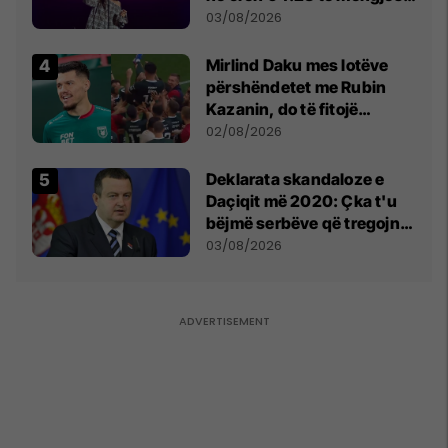
- dhe bota digjitale serbe
03/08/2026
shpall gjendjen e luftës
Mirlind Daku mes lotëve
përshëndetet me Rubin
Kazanin, do të fitojë
miliona te Spartak Moska
02/08/2026
​Deklarata skandaloze e
Daçiqit më 2020: Çka t'u
bëjmë serbëve që tregojnë
ku janë varrosur shqiptarët
03/08/2026
në Serbi