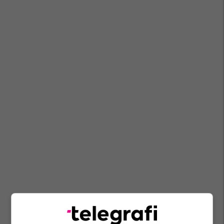
Riza Lluka
Kosova
Suprimimi I Autonomisë