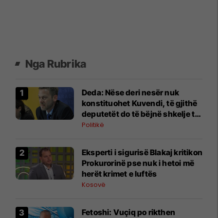
Nga Rubrika
Deda: Nëse deri nesër nuk
konstituohet Kuvendi, të gjithë
deputetët do të bëjnë shkelje të
rëndë kushtetuese
Politikë
Eksperti i sigurisë Blakaj kritikon
Prokurorinë pse nuk i hetoi më
herët krimet e luftës
Kosovë
Fetoshi: Vuçiq po rikthen