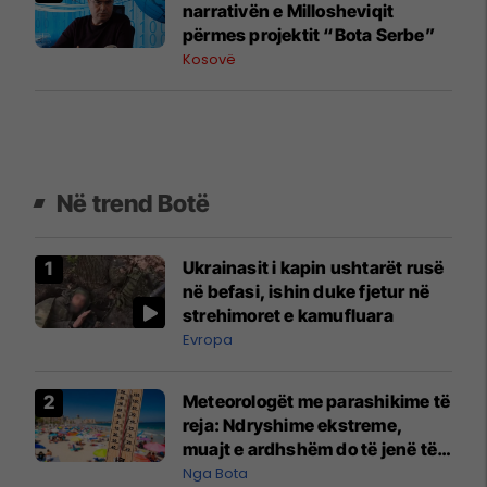
narrativën e Millosheviqit
përmes projektit “Bota Serbe”
Kosovë
Në trend Botë
Ukrainasit i kapin ushtarët rusë
në befasi, ishin duke fjetur në
strehimoret e kamufluara
Evropa
Meteorologët me parashikime të
reja: Ndryshime ekstreme,
muajt e ardhshëm do të jenë të
pazakontë
Nga Bota