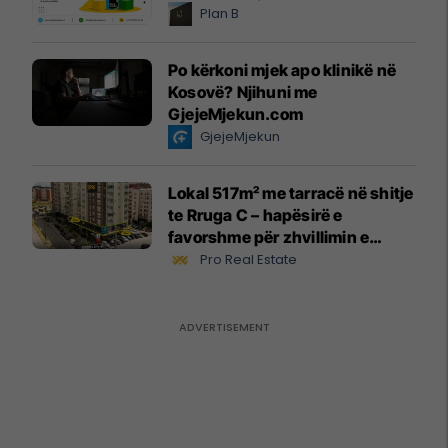
Plan B
Po kërkoni mjek apo klinikë në
Kosovë? Njihuni me
GjejeMjekun.com
GjejeMjekun
Lokal 517m² me tarracë në shitje
te Rruga C – hapësirë e
favorshme për zhvillimin e
biznesit #15796
Pro Real Estate