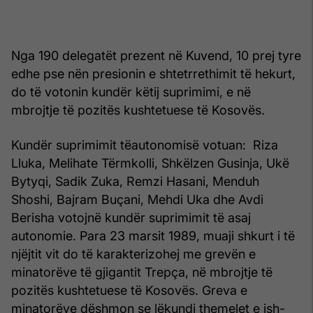
Nga 190 delegatët prezent në Kuvend, 10 prej tyre
edhe pse nën presionin e shtetrrethimit të hekurt,
do të votonin kundër këtij suprimimi, e në
mbrojtje të pozitës kushtetuese të Kosovës.
Kundër suprimimit tëautonomisë votuan: Riza
Lluka, Melihate Tërmkolli, Shkëlzen Gusinja, Ukë
Bytyqi, Sadik Zuka, Remzi Hasani, Menduh
Shoshi, Bajram Buçani, Mehdi Uka dhe Avdi
Berisha votojnë kundër suprimimit të asaj
autonomie. Para 23 marsit 1989, muaji shkurt i të
njëjtit vit do të karakterizohej me grevën e
minatorëve të gjigantit Trepça, në mbrojtje të
pozitës kushtetuese të Kosovës. Greva e
minatorëve dëshmon se lëkundi themelet e ish-