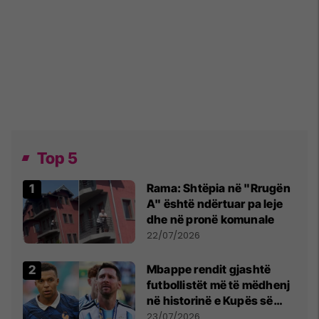
Top 5
Rama: Shtëpia në "Rrugën
A" është ndërtuar pa leje
dhe në pronë komunale
22/07/2026
Mbappe rendit gjashtë
futbollistët më të mëdhenj
në historinë e Kupës së
Botës, Messi mbetet i dyti
23/07/2026