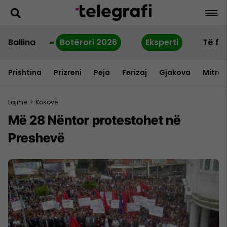
Ballina
Botërori 2026
Eksperti
Të fu
Prishtina
Prizreni
Peja
Ferizaj
Gjakova
Mitrov
Lajme
>
Kosovë
Më 28 Nëntor protestohet në
Preshevë