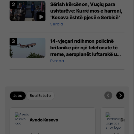
Sërish kërcënon, Vuçiq para
ushtarëve: Kurrë mos e harroni,
'Kosova është pjesë e Serbisë'
Serbia
14-vjeçari ndihmon policinë
britanike për një telefonatë të
rreme, aeroplanët luftarakë u
ngritën në ajër për të
Evropa
interceptuar fluturaken e Qatar
Airways që po shkonte drejt
Mançesterit
Jobs
Real Estate
Avedo Kosovo
Dardan