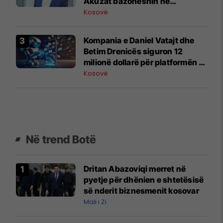
Akuzat bazoheshin në
dëshmitarë të rrejshëm
Kosovë
Kompania e Daniel Vatajt dhe
Betim Drenicës siguron 12
milionë dollarë për platformën e
mesazheve me AI
Kosovë
Në trend Botë
Dritan Abazoviqi merret në
pyetje për dhënien e shtetësisë
së nderit biznesmenit kosovar
Mali i Zi