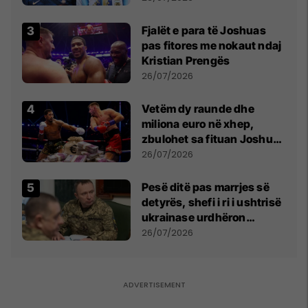
Fjalët e para të Joshuas
pas fitores me nokaut ndaj
Kristian Prengës
26/07/2026
Vetëm dy raunde dhe
miliona euro në xhep,
zbulohet sa fituan Joshua
e Prenga
26/07/2026
Pesë ditë pas marrjes së
detyrës, shefi i ri i ushtrisë
ukrainase urdhëron
kontroll të madh
26/07/2026