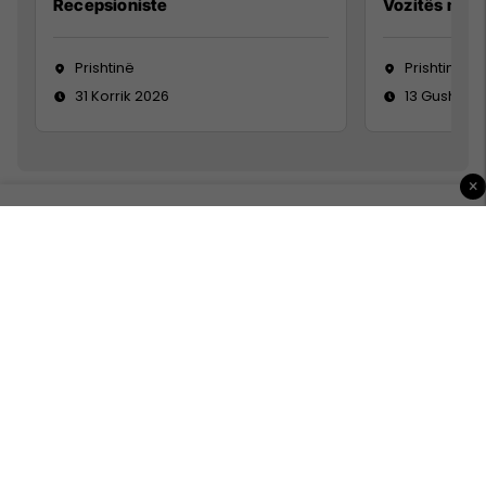
Recepsioniste
Vozitës me K
Prishtinë
Prishtinë
31 Korrik 2026
13 Gusht 20
×