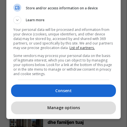
Store and/or access information on a device
Learn more
Your personal data will be processed and information from
your device (cookies, unique identifiers, and other device
data) may be stored by, accessed by and shared with 369
partners, or used specifically by this site. We and our partners
may use precise geolocation data.
List of partners.
Some vendors may process your personal data on the basis
of legitimate interest, which you can object to by managing
your options below. Look for a link at the bottom of this page
or in the site menu to manage or withdraw consent in privacy
and cookie settings.
Consent
Promo
Reklamo këtu
Manage options
Një shtëpi në Kosovë - për ju
dhe familjen tuaj