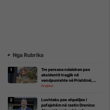
Nga Rubrika
Tre persona ndalohen pas
aksidentit tragjik në
vendpunishte në Prishtinë,
Prokuroria nis hetimet
Drejtësi
Lushtaku pas shpalljes i
pafajshëm në rastin Drenica: