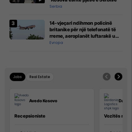
Serbia
14-vjeçari ndihmon policinë
britanike për një telefonatë të
rreme, aeroplanët luftarakë u
ngritën në ajër për të
Evropa
interceptuar fluturaken e Qatar
Airways që po shkonte drejt
Mançesterit
Jobs
Real Estate
Avedo Kosovo
Dardan
Recepsioniste
Vozitës me K