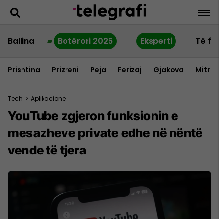
Ballina
Botërori 2026
Eksperti
Të fu
Prishtina
Prizreni
Peja
Ferizaj
Gjakova
Mitrov
Tech
>
Aplikacione
YouTube zgjeron funksionin e
mesazheve private edhe në nëntë
vende të tjera