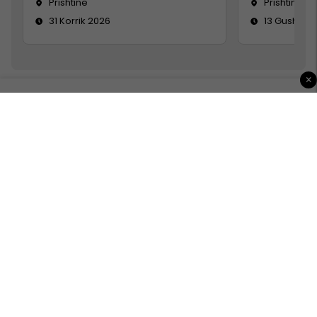
Prishtinë
Prishtinë
31 Korrik 2026
13 Gusht 20
×