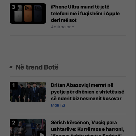
iPhone Ultra mund të jetë
telefoni më i fuqishëm i Apple
deri më sot
Aplikacione
Në trend Botë
Dritan Abazoviqi merret në
pyetje për dhënien e shtetësisë
së nderit biznesmenit kosovar
Mali i Zi
Sërish kërcënon, Vuçiq para
ushtarëve: Kurrë mos e harroni,
'Kosova është pjesë e Serbisë'