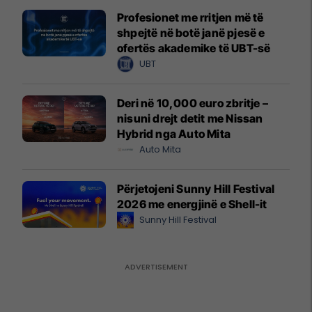
Profesionet me rritjen më të
shpejtë në botë janë pjesë e
ofertës akademike të UBT-së
UBT
Deri në 10,000 euro zbritje –
nisuni drejt detit me Nissan
Hybrid nga Auto Mita
Auto Mita
Përjetojeni Sunny Hill Festival
2026 me energjinë e Shell-it
Sunny Hill Festival