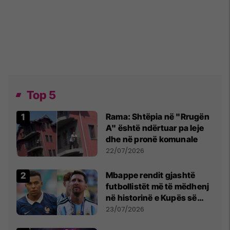
Top 5
Rama: Shtëpia në "Rrugën
A" është ndërtuar pa leje
dhe në pronë komunale
22/07/2026
Mbappe rendit gjashtë
futbollistët më të mëdhenj
në historinë e Kupës së
Botës, Messi mbetet i dyti
23/07/2026