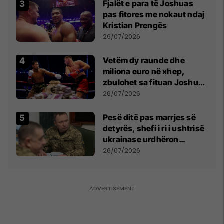
Fjalët e para të Joshuas
pas fitores me nokaut ndaj
Kristian Prengës
26/07/2026
Vetëm dy raunde dhe
miliona euro në xhep,
zbulohet sa fituan Joshua
e Prenga
26/07/2026
Pesë ditë pas marrjes së
detyrës, shefi i ri i ushtrisë
ukrainase urdhëron
kontroll të madh
26/07/2026