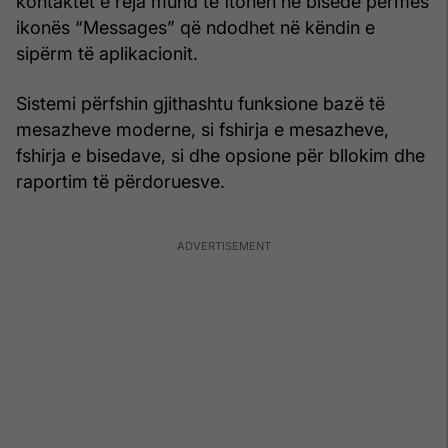
kontaktet e reja mund të ftohen në bisedë përmes
ikonës “Messages” që ndodhet në këndin e
sipërm të aplikacionit.
Sistemi përfshin gjithashtu funksione bazë të
mesazheve moderne, si fshirja e mesazheve,
fshirja e bisedave, si dhe opsione për bllokim dhe
raportim të përdoruesve.