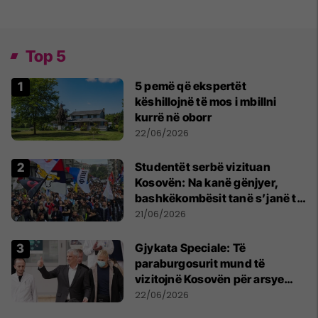
Top 5
5 pemë që ekspertët
këshillojnë të mos i mbillni
kurrë në oborr
22/06/2026
Studentët serbë vizituan
Kosovën: Na kanë gënjyer,
bashkëkombësit tanë s’janë të
shtypur
21/06/2026
​Gjykata Speciale: Të
paraburgosurit mund të
vizitojnë Kosovën për arsye
humanitare
22/06/2026