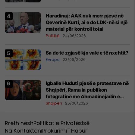
​Haradinaj: AAK nuk merr pjesë në
Qeverinë Kurti, ai e do LDK-në si një
material për kontroll total
Politikë
24/06/2026
Sa do të zgjasë kjo valë e të nxehtit?
Evropa
23/06/2026
Igballe Huduti pjesë e protestave në
Shqipëri, Rama ia publikon
fotografinë me Ahmadinejadin e
Iranit
Shqipëri
25/06/2026
Rreth nesh
Politikat e Privatësisë
Na Kontaktoni
Prokurimi i Hapur