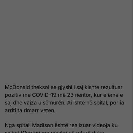
McDonald theksoi se gjyshi i saj kishte rezultuar
pozitiv me COVID-19 më 23 nëntor, kur e ëma e
saj dhe vajza u sëmurën. Ai ishte në spital, por ia
arriti ta rimarr veten.
Nga spitali Madison është realizuar videoja ku
shihet Wooten me maskë në fytyrë duke