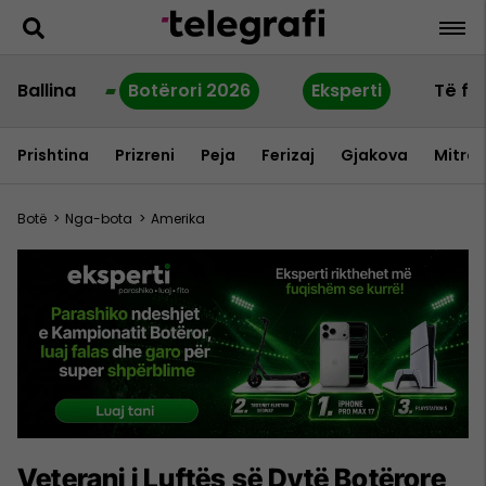
Ballina
Botërori 2026
Eksperti
Të fu
Prishtina
Prizreni
Peja
Ferizaj
Gjakova
Mitrov
Botë
>
Nga-bota
>
Amerika
Veterani i Luftës së Dytë Botërore