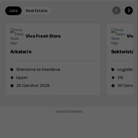
Jobs
Real Estate
Viva Fresh Store
Viva 
Arkatar/e
Sektorist/e
Shërbime te Klientëve
Logjistikë
Lipjan
Viti
30 Qershor 2026
30 Qersho