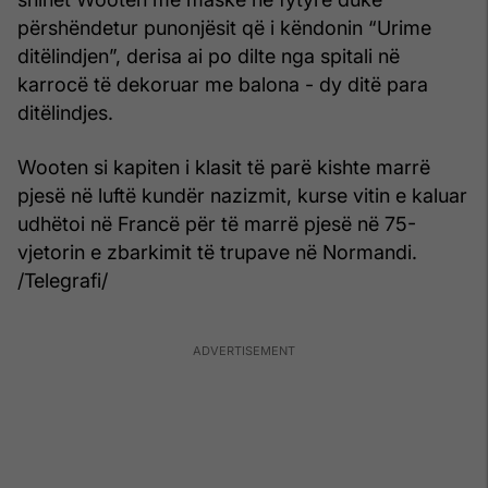
përshëndetur punonjësit që i këndonin “Urime
ditëlindjen”, derisa ai po dilte nga spitali në
karrocë të dekoruar me balona - dy ditë para
ditëlindjes.
Wooten si kapiten i klasit të parë kishte marrë
pjesë në luftë kundër nazizmit, kurse vitin e kaluar
udhëtoi në Francë për të marrë pjesë në 75-
vjetorin e zbarkimit të trupave në Normandi.
/Telegrafi/