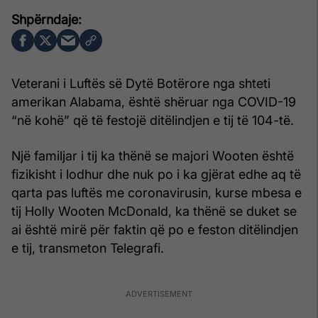
Veterani i Luftës së Dytë Botërore nga shteti
amerikan Alabama, është shëruar nga COVID-19
“në kohë” që të festojë ditëlindjen e tij të 104-të.
Një familjar i tij ka thënë se majori Wooten është
fizikisht i lodhur dhe nuk po i ka gjërat edhe aq të
qarta pas luftës me coronavirusin, kurse mbesa e
tij Holly Wooten McDonald, ka thënë se duket se
ai është mirë për faktin që po e feston ditëlindjen
e tij, transmeton Telegrafi.