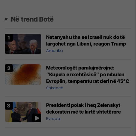
Në trend Botë
Netanyahu tha se Izraeli nuk do të
largohet nga Libani, reagon Trump
Amerika
Meteorologët paralajmërojnë:
“Kupola e nxehtësisë” po mbulon
Evropën, temperaturat deri në 45°C
Shkencë
Presidenti polak i heq Zelenskyt
dekoratën më të lartë shtetërore
Evropa