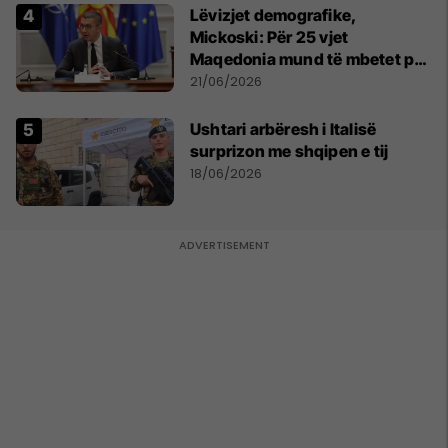
Lëvizjet demografike,
Mickoski: Për 25 vjet
Maqedonia mund të mbetet pa
150 mijë deri në 250 mijë
21/06/2026
banorë
Ushtari arbëresh i Italisë
surprizon me shqipen e tij
18/06/2026