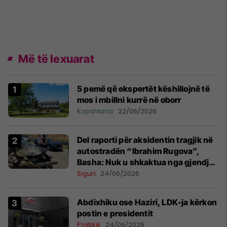
Më të lexuarat
5 pemë që ekspertët këshillojnë të
mos i mbillni kurrë në oborr
Kopshtaria
22/06/2026
Del raporti për aksidentin tragjik në
autostradën “Ibrahim Rugova”,
Basha: Nuk u shkaktua nga gjendja
e rrugës
Siguri
24/06/2026
Abdixhiku ose Haziri, LDK-ja kërkon
postin e presidentit
Politikë
24/06/2026