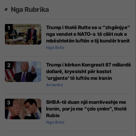
Nga Rubrika
Trump i thotë Rutte se u “zhgënjye”
nga vendet e NATO-s të cilët nuk e
mbështetën luftën e tij kundër Iranit
Nga Bota
Trump i kërkon Kongresit 87 miliardë
dollarë, kryesisht për kostot
'urgjente' të luftës me Iranin
Amerika
SHBA-të duan një marrëveshje me
Iranin, por jo me “çdo çmim”, thotë
Rubio
Nga Bota