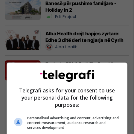
Banesë për pushime familjare -
Holiday In 2
Edil Project
Alba Health drejt hapjes zyrtare:
Edhe 3 ditë deri te ngjarja në Cyrih
Alba Health
Derivate FALAS në Shell, vetëm me
Interex
Shell
Telegrafi asks for your consent to use
your personal data for the following
purposes:
Personalised advertising and content, advertising and
content measurement, audience research and
services development