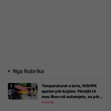
Nga Rubrika
Temperaturat e larta, IKSHPK
apelon për kujdes: Fëmijët të
mos lihen në automjete, as për
pak minuta
Kosovë