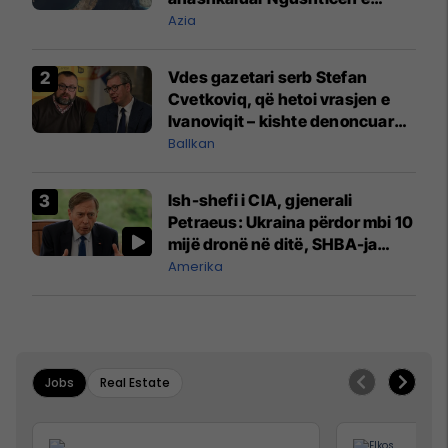
Hormuzit
Azia
Vdes gazetari serb Stefan
Cvetkoviq, që hetoi vrasjen e
Ivanoviqit – kishte denoncuar
kërcënime ndaj vëllezërve
Ballkan
Vuçiq
Ish-shefi i CIA, gjenerali
Petraeus: Ukraina përdor mbi 10
mijë dronë në ditë, SHBA-ja
mbetet shumë prapa në
Amerika
prodhim
Jobs
Real Estate