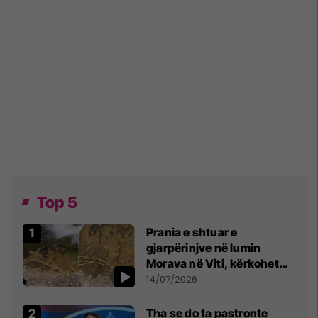
Top 5
Prania e shtuar e
gjarpërinjve në lumin
Morava në Viti, kërkohet
kujdes nga qytetarët
14/07/2026
Tha se do ta pastronte