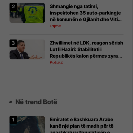
Shmangie nga tatimi,
inspektohen 35 auto-parkingje
në komunën e Gjilanit dhe Vitisë
– evidentohen shkelje
Lajme
​Zhvillimet në LDK, reagon sërish
Lutfi Haziri: Stabiliteti i
Republikës kalon përmes zyrave
tona
Politikë
Në trend Botë
Emiratet e Bashkuara Arabe
kanë një plan të madh për të
anashkaluar Ngushticën e