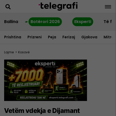
Ballina
Botërori 2026
Eksperti
Të fu
Prishtina
Prizreni
Peja
Ferizaj
Gjakova
Mitrov
Lajme
>
Kosovë
Vetëm vdekja e Dijamant