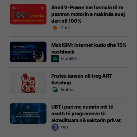
Shell V-Power me formulë të re
pastron motorin e makinës suaj
deri në 100%
Shell
MobiSIM: Internet kudo dhe 15%
cashback
MobiSIM
Frutex lanson në treg ART
Ketchup
Frutex
UBT i pari me numrin më të
madh të programeve të
akredituara në sektorin privat
UBT