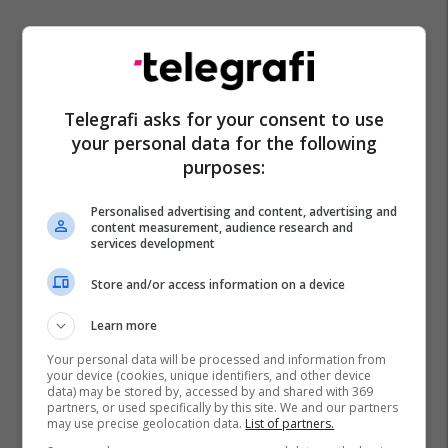
Telegrafi asks for your consent to use
your personal data for the following
Sulmi Terrorist Në Munih
Dijamant Zabergja
purposes:
Ambasada E Kosovës
Personalised advertising and content, advertising and
content measurement, audience research and
services development
Store and/or access information on a device
Learn more
Your personal data will be processed and information from
your device (cookies, unique identifiers, and other device
data) may be stored by, accessed by and shared with 369
partners, or used specifically by this site. We and our partners
may use precise geolocation data.
List of partners.