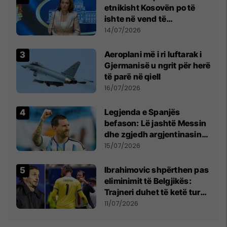
etnikisht Kosovën po të
ishte në vend të
Millosheviqit, Lëvizja e
14/07/2026
Qytetarëve të Lirë në Serbi
kërkon shkarkimin e
Aeroplani më i ri luftarak i
menjëhershëm të
Gjermanisë u ngrit për herë
Snezhana Paunoviq
të parë në qiell
16/07/2026
Legjenda e Spanjës
befason: Lë jashtë Messin
dhe zgjedh argjentinasin
më të mirë në botë
15/07/2026
Ibrahimovic shpërthen pas
eliminimit të Belgjikës:
Trajneri duhet të ketë turp,
ai lojtar se meritoi të luante
11/07/2026