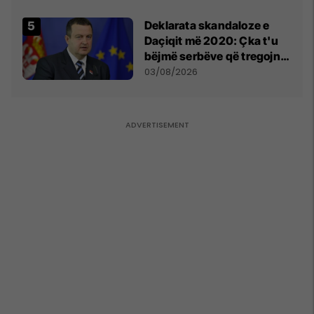
​Deklarata skandaloze e
Daçiqit më 2020: Çka t'u
bëjmë serbëve që tregojnë
ku janë varrosur shqiptarët
03/08/2026
në Serbi