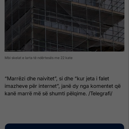
Mbi skelat e larta të ndërtesës me 22 kate
“Marrëzi dhe naivitet”, si dhe “kur jeta i falet
imazheve për internet”, janë dy nga komentet që
kanë marrë më së shumti pëlqime. /Telegrafi/