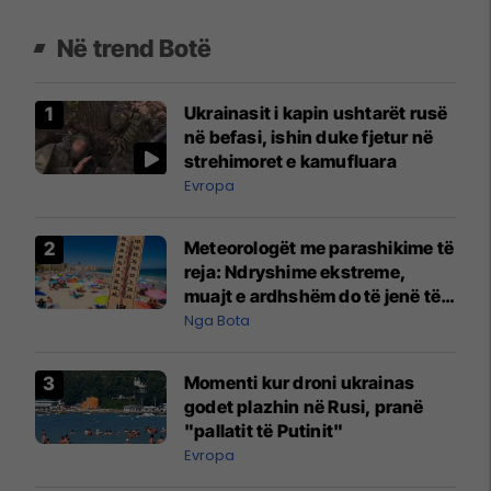
Në trend Botë
Ukrainasit i kapin ushtarët rusë
në befasi, ishin duke fjetur në
strehimoret e kamufluara
Evropa
Meteorologët me parashikime të
reja: Ndryshime ekstreme,
muajt e ardhshëm do të jenë të
pazakontë
Nga Bota
Momenti kur droni ukrainas
godet plazhin në Rusi, pranë
"pallatit të Putinit"
Evropa