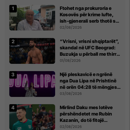
Ftohet nga prokuroria e
Kosovës për krime lufte,
ish-gjenerali serb thotë se
dikush e tradhtoi në
02/08/2026
Beograd
“Vrisni, vrisni shqiptarët”,
skandal në UFC Beograd:
Buzukja u përball me thirrje
anti-shqiptare nga
01/08/2026
tribunat
Një pleskavicë e ngrënë
nga Dua Lipa në Prishtinë
në orën 04:28 të mëngjesit
- dhe bota digjitale serbe
03/08/2026
shpall gjendjen e luftës
Mirlind Daku mes lotëve
përshëndetet me Rubin
Kazanin, do të fitojë
miliona te Spartak Moska
02/08/2026