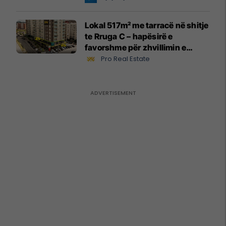
Lokal 517m² me tarracë në shitje
te Rruga C – hapësirë e
favorshme për zhvillimin e
biznesit #15796
Pro Real Estate