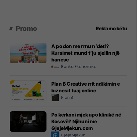
Promo
Reklamo këtu
A po don me rrnu n’deti?
Kursimet mund t’ju sjellin një
banesë
Banka Ekonomike
Plan B Creative rrit ndikimin e
biznesit tuaj online
Plan B
Po kërkoni mjek apo klinikë në
Kosovë? Njihuni me
GjejeMjekun.com
GjejeMjekun