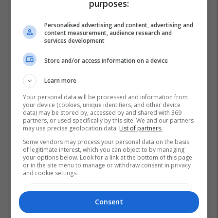
purposes:
Personalised advertising and content, advertising and
content measurement, audience research and
services development
Store and/or access information on a device
Learn more
Your personal data will be processed and information from
your device (cookies, unique identifiers, and other device
data) may be stored by, accessed by and shared with 369
partners, or used specifically by this site. We and our partners
may use precise geolocation data.
List of partners.
Fotografi
Angli
Skelet
Rrjetet Sociale
Devon
Some vendors may process your personal data on the basis
of legitimate interest, which you can object to by managing
your options below. Look for a link at the bottom of this page
or in the site menu to manage or withdraw consent in privacy
and cookie settings.
Consent