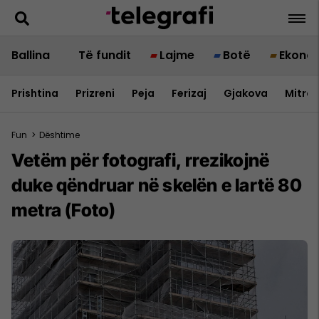
Ballina
Të fundit
Lajme
Botë
Ekono
Prishtina
Prizreni
Peja
Ferizaj
Gjakova
Mitrov
Fun
>
Dështime
Vetëm për fotografi, rrezikojnë
duke qëndruar në skelën e lartë 80
metra (Foto)