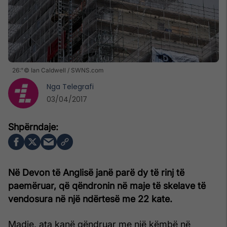
26:"© Ian Caldwell / SWNS.com
Nga
Telegrafi
03/04/2017
Në Devon të Anglisë janë parë dy të rinj të
paemëruar, që qëndronin në maje të skelave të
vendosura në një ndërtesë me 22 kate.
Madje, ata kanë qëndruar me një këmbë në