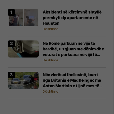
Aksidenti në kërcim në shtyllë
përmbyti dy apartamente në
Houston
Dështime
Në Romë parkuan në vijë të
bardhë, u zgjuan me dënim dhe
veturat e parkuara në vijë të
kaltër
Dështime
Nënvlerësoi thellësinë, burri
nga Britania e Madhe ngec me
Aston Martinin e tij në mes të
rrugës së mbushur me ujë
Dështime