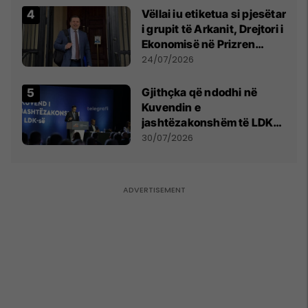
Vëllai iu etiketua si pjesëtar
i grupit të Arkanit, Drejtori i
Ekonomisë në Prizren
mohon pretendimet
24/07/2026
Gjithçka që ndodhi në
Kuvendin e
jashtëzakonshëm të LDK-
së
30/07/2026