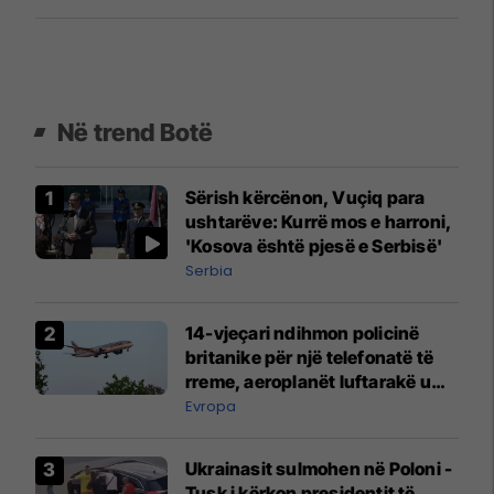
Në trend Botë
Sërish kërcënon, Vuçiq para
ushtarëve: Kurrë mos e harroni,
'Kosova është pjesë e Serbisë'
Serbia
14-vjeçari ndihmon policinë
britanike për një telefonatë të
rreme, aeroplanët luftarakë u
ngritën në ajër për të
Evropa
interceptuar fluturaken e Qatar
Airways që po shkonte drejt
Ukrainasit sulmohen në Poloni -
Mançesterit
Tusk i kërkon presidentit të