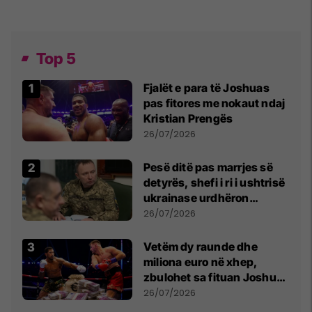
Top 5
Fjalët e para të Joshuas
pas fitores me nokaut ndaj
Kristian Prengës
26/07/2026
Pesë ditë pas marrjes së
detyrës, shefi i ri i ushtrisë
ukrainase urdhëron
kontroll të madh
26/07/2026
Vetëm dy raunde dhe
miliona euro në xhep,
zbulohet sa fituan Joshua
e Prenga
26/07/2026