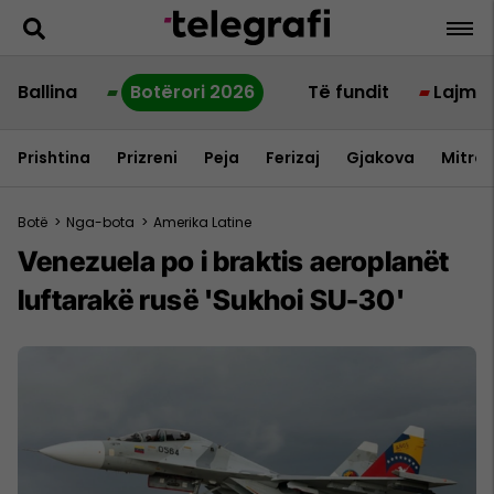
Ballina
Botërori 2026
Të fundit
Lajme
Prishtina
Prizreni
Peja
Ferizaj
Gjakova
Mitrov
Botë
>
Nga-bota
>
Amerika Latine
Venezuela po i braktis aeroplanët
luftarakë rusë 'Sukhoi SU-30'