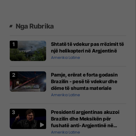
Nga Rubrika
Shtatë të vdekur pas rrëzimit të
një helikopteri në Argjentinë
Amerika Latine
Pamje, erërat e forta godasin
Brazilin - pesë të vdekur dhe
dëme të shumta materiale
Amerika Latine
Presidenti argjentinas akuzoi
Brazilin dhe Meksikën për
fushatë anti-Argjentinë në
botëror
Amerika Latine