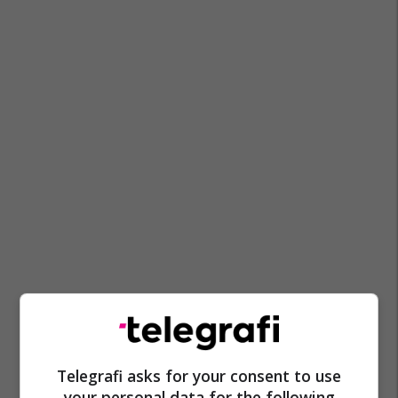
Telegrafi asks for your consent to use
Aeroplan
Rusi
Venezuela
Aeroplanë Rusë
your personal data for the following