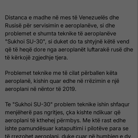
Distanca e madhe në mes të Venezuelës dhe
Rusisë për servisimin e aeroplanëve, si dhe
problemet e shumta teknike të aeroplanëve
"Sukhoi SU-30", si duket do ta shtyjnë këtë vend
që të heqë dore nga aeroplanët luftarakë rusë dhe
të kërkojë zgjedhje tjera.
Problemet teknike me të cilat përballen këta
aeroplanë, kishin quar edhe në rrëzimin e një
aeroplani në nëntor të 2019.
Te "Sukhoi SU-30" problem teknike ishin shfaqur
menjëherë pas ngritjes, çka kishte ndikuar që
aeroplani të kthehej përmbys. Me ktë rast edhe
ishte pamundësuar katapultimi i pilotëve para se
të rrezohet aeroplani, duke çuar në humbjen e dy