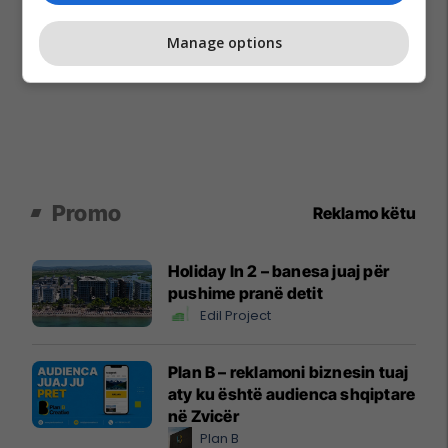
Manage options
Promo
Reklamo këtu
Holiday In 2 – banesa juaj për
pushime pranë detit
Edil Project
Plan B – reklamoni biznesin tuaj
aty ku është audienca shqiptare
në Zvicër
Plan B