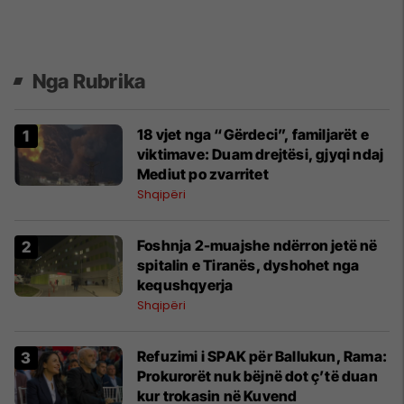
Nga Rubrika
18 vjet nga “Gërdeci”, familjarët e
viktimave: Duam drejtësi, gjyqi ndaj
Mediut po zvarritet
Shqipëri
Foshnja 2-muajshe ndërron jetë në
spitalin e Tiranës, dyshohet nga
kequshqyerja
Shqipëri
Refuzimi i SPAK për Ballukun, Rama:
Prokurorët nuk bëjnë dot ç’të duan
kur trokasin në Kuvend