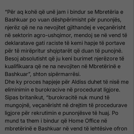
“Për aq kohë që unë jam i bindur se Mbretëria e
Bashkuar po vuan dëshpërimisht për punonjës,
njerëz që ne na nevojitet gjithandej e veçanërisht
në sektorin agro-ushqimor, mendoj se në vend të
deklaratave gati raciste të kemi hapje të portave
për të mirëpritur shqiptarët që duan të punojnë.
Besoj absolutisht që ju keni burimet njerëzore të
kualifikuara që ne na nevojiten në Mbretërinë e
Bashkuar”, shton sipërmarrësi.
Dhe ky proces hapjeje për Aldiss duhet të nisë me
eliminimin e burokracive në procedurat ligjore.
Sipas britanikut, “burokracitë nuk mund të
mungojnë, veçanërisht në drejtim të procedurave
ligjore për rekrutimin e punonjësve të huaj. Po
mund ta them i bindur që Home Office në
mbretërinë e Bashkuar në vend të lehtësive ofron