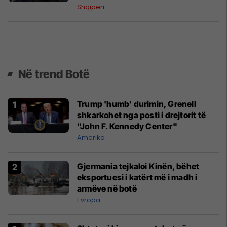
Shqipëri
Në trend Botë
Trump 'humb' durimin, Grenell
shkarkohet nga posti i drejtorit të
"John F. Kennedy Center"
Amerika
Gjermania tejkaloi Kinën, bëhet
eksportuesi i katërt më i madh i
armëve në botë
Evropa