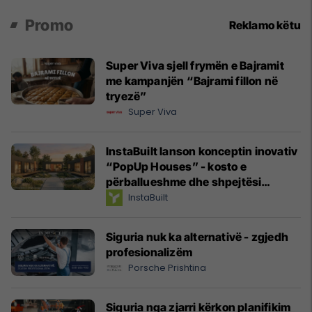
Promo
Reklamo këtu
Super Viva sjell frymën e Bajramit
me kampanjën “Bajrami fillon në
tryezë”
Super Viva
InstaBuilt lanson konceptin inovativ
“PopUp Houses” - kosto e
përballueshme dhe shpejtësi
maksimale në ndërtim
InstaBuilt
Siguria nuk ka alternativë - zgjedh
profesionalizëm
Porsche Prishtina
Siguria nga zjarri kërkon planifikim