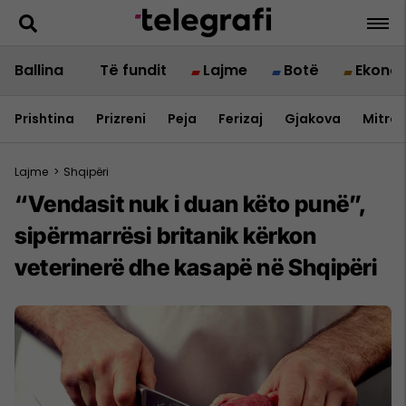
Ballina
Të fundit
Lajme
Botë
Ekono
Prishtina
Prizreni
Peja
Ferizaj
Gjakova
Mitrov
Lajme
>
Shqipëri
“Vendasit nuk i duan këto punë”,
sipërmarrësi britanik kërkon
veterinerë dhe kasapë në Shqipëri