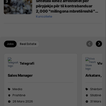
Shtetasi kinez arrestohet për
përpjekje për të kontrabanduar
2,000 "milingona mbretëreshë"
nga Kenia
Kuriozitete
Jobs
Real Estate
Telegrafi
Viva 
Sales Manager
Arkatare, S
Media
Shërbime 
Prishtinë
Sllatinë
26 Mars 2026
31 Mars 2