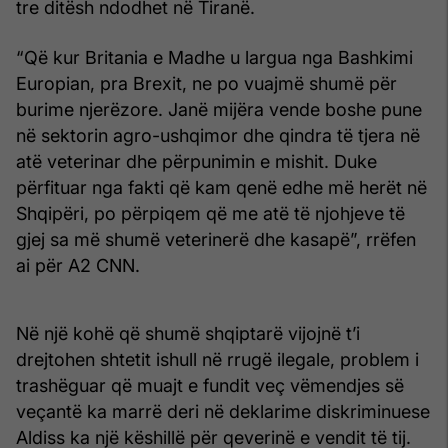
tre ditësh ndodhet në Tiranë.
“Që kur Britania e Madhe u largua nga Bashkimi
Europian, pra Brexit, ne po vuajmë shumë për
burime njerëzore. Janë mijëra vende boshe pune
në sektorin agro-ushqimor dhe qindra të tjera në
atë veterinar dhe përpunimin e mishit. Duke
përfituar nga fakti që kam qenë edhe më herët në
Shqipëri, po përpiqem që me atë të njohjeve të
gjej sa më shumë veterinerë dhe kasapë”, rrëfen
ai për A2 CNN.
Në një kohë që shumë shqiptarë vijojnë t’i
drejtohen shtetit ishull në rrugë ilegale, problem i
trashëguar që muajt e fundit veç vëmendjes së
veçantë ka marrë deri në deklarime diskriminuese
Aldiss ka një këshillë për qeverinë e vendit të tij.