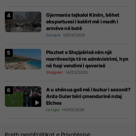
Gjermania tejkaloi Kinën, bëhet
eksportuesi i katërt më i madh i
armëve në botë
Evropa
13/03/2026
Plazhet e Shqipërisë nën një
marrëveshje të re administrimi, hyn
në fuqi vendimi i qeverisë
Shqipëri
14/03/2026
A u shënua goli më i bukur i sezonit?
Arda Guler bëri çmendurinë ndaj
Elches
La Liga
14/03/2026
Rreth nesh
Politikat e Privatësisë