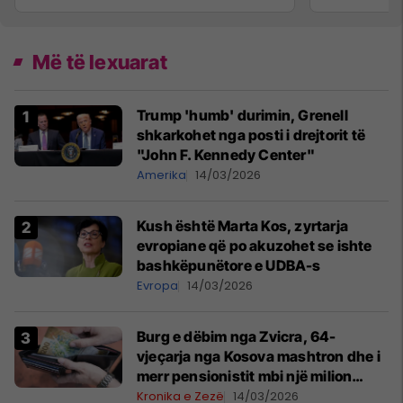
Më të lexuarat
Trump 'humb' durimin, Grenell
shkarkohet nga posti i drejtorit të
"John F. Kennedy Center"
Amerika
14/03/2026
Kush është Marta Kos, zyrtarja
evropiane që po akuzohet se ishte
bashkëpunëtore e UDBA-s
Evropa
14/03/2026
Burg e dëbim nga Zvicra, 64-
vjeçarja nga Kosova mashtron dhe i
merr pensionistit mbi një milion
franga
Kronika e Zezë
14/03/2026