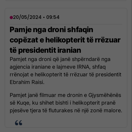
20/05/2024 • 09:54
Pamje nga droni shfaqin
copëzat e helikopterit të rrëzuar
të presidentit iranian
Pamjet nga droni që janë shpërndarë nga
agjencia iraniane e lajmeve IRNA, shfaq
rrënojat e helikopterit të rrëzuar të presidentit
Ebrahim Raisi.
Pamjet janë filmuar me dronin e Gjysmëhënës
së Kuqe, ku shihet bishti i helikopterit pranë
pjesëve tjera të fluturakes në një zonë malore.