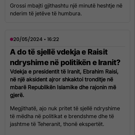
Grossi mbajti gjithashtu një minutë heshtje në
nderim të jetëve të humbura.
20/05/2024 • 16:22
A do të sjellë vdekja e Raisit
ndryshime në politikën e Iranit?
Vdekja e presidentit të Iranit, Ebrahim Raisi,
në një aksident ajror shkaktoi tronditje në
mbarë Republikën Islamike dhe rajonin më
gjerë.
Megjithatë, ajo nuk pritet të sjellë ndryshime
të mëdha në politikat e brendshme dhe të
jashtme të Teheranit, thonë ekspertët.