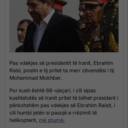
Pas vdekjes së presidentit të Iranit, Ebrahim
Raisi, postin e tij pritet ta merr zëvendësi i tij
Mohammad Mokhber.
Por kush është 68-vjeçari, i cili sipas
kushtetutës së Iranit pritet të bëhet president i
përkohshëm pas vdekjes së Ebrahim Raisit, i
cili humbi jetën si pasojë e rrëzimit të
helikopterit,
më shumë.