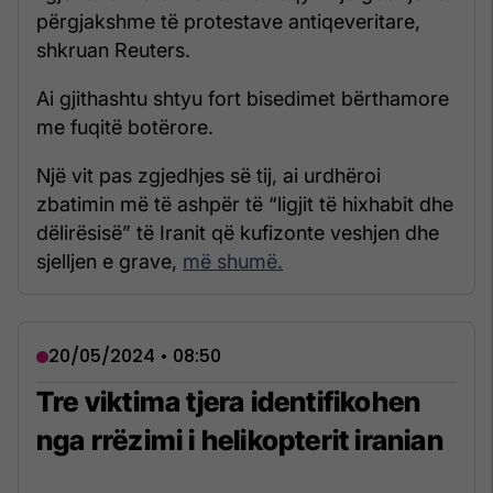
përgjakshme të protestave antiqeveritare,
shkruan Reuters.
Ai gjithashtu shtyu fort bisedimet bërthamore
me fuqitë botërore.
Një vit pas zgjedhjes së tij, ai urdhëroi
zbatimin më të ashpër të “ligjit të hixhabit dhe
dëlirësisë” të Iranit që kufizonte veshjen dhe
sjelljen e grave,
më shumë.
20/05/2024 • 08:50
Tre viktima tjera identifikohen
nga rrëzimi i helikopterit iranian