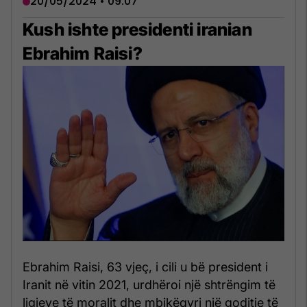
20/05/2024 • 09:07
Kush ishte presidenti iranian
Ebrahim Raisi?
Ebrahim Raisi, 63 vjeç, i cili u bë president i
Iranit në vitin 2021, urdhëroi një shtrëngim të
ligjeve të moralit dhe mbikëqyri një goditje të