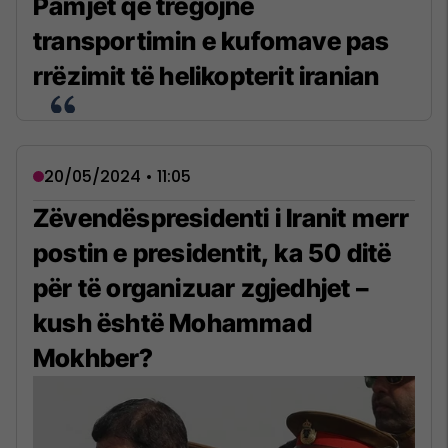
Pamjet që tregojnë
transportimin e kufomave pas
rrëzimit të helikopterit iranian
20/05/2024 • 11:05
Zëvendëspresidenti i Iranit merr
postin e presidentit, ka 50 ditë
për të organizuar zgjedhjet –
kush është Mohammad
Mokhber?