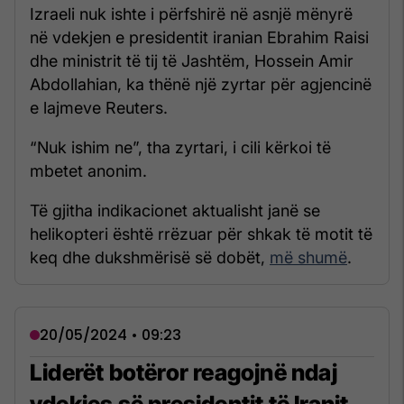
Izraeli nuk ishte i përfshirë në asnjë mënyrë
në vdekjen e presidentit iranian Ebrahim Raisi
dhe ministrit të tij të Jashtëm, Hossein Amir
Abdollahian, ka thënë një zyrtar për agjencinë
e lajmeve Reuters.
“Nuk ishim ne”, tha zyrtari, i cili kërkoi të
mbetet anonim.
Të gjitha indikacionet aktualisht janë se
helikopteri është rrëzuar për shkak të motit të
keq dhe dukshmërisë së dobët,
më shumë
.
20/05/2024 • 09:23
Liderët botëror reagojnë ndaj
vdekjes së presidentit të Iranit