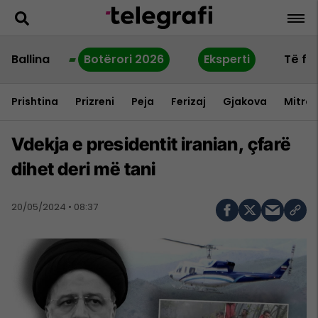
Ballina
Botërori 2026
Eksperti
Të fu
Prishtina
Prizreni
Peja
Ferizaj
Gjakova
Mitrov
Vdekja e presidentit iranian, çfarë
dihet deri më tani
20/05/2024 • 08:37