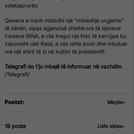
vdekjeprurës.
Qeveria e Iranit mblodhi një "mbledhje urgjente"
të hënën, sipas agjencisë shtetërore të lajmeve
iraniane IRNA, e cila tregoi një foto të karriges ku
zakonisht ulet Raisi, e cila ishte bosh dhe mbuluar
me një shirit të zi në kujtim të presidentit.
Telegrafi do t’ju mbajë të informuar në vazhdim
.
/Telegrafi/
Postet:
Mbylle
18 poste
Listo sipas