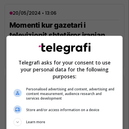
20/05/2024 • 13:06
Momenti kur gazetari i
televizionit shtetëror iranian,
kumton lajmin për vdekjen e
presidentit Ebrahim Raisi
Telegrafi asks for your consent to use
your personal data for the following
purposes:
20/05/2024 • 12:45
Personalised advertising and content, advertising and
content measurement, audience research and
Irani emëron ministrin e
services development
Jashtëm në detyrë
Store and/or access information on a device
Learn more