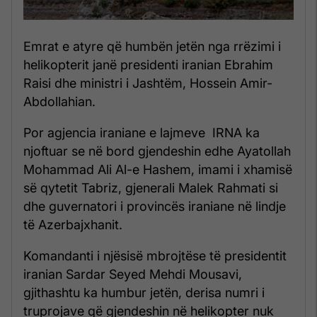
Emrat e atyre që humbën jetën nga rrëzimi i
helikopterit janë presidenti iranian Ebrahim
Raisi dhe ministri i Jashtëm, Hossein Amir-
Abdollahian.
Por agjencia iraniane e lajmeve IRNA ka
njoftuar se në bord gjendeshin edhe Ayatollah
Mohammad Ali Al-e Hashem, imami i xhamisë
së qytetit Tabriz, gjenerali Malek Rahmati si
dhe guvernatori i provincës iraniane në lindje
të Azerbajxhanit.
Komandanti i njësisë mbrojtëse të presidentit
iranian Sardar Seyed Mehdi Mousavi,
gjithashtu ka humbur jetën, derisa numri i
truprojave që gjendeshin në helikopter nuk