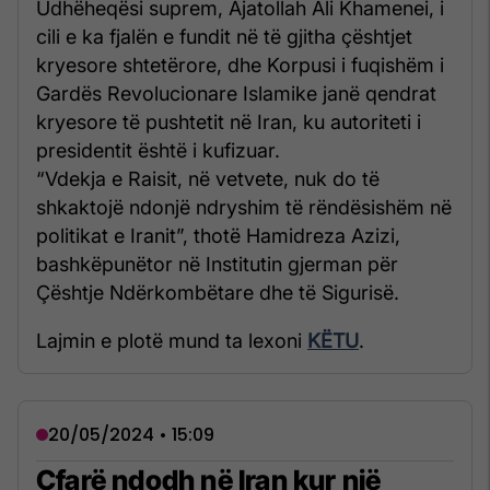
Udhëheqësi suprem, Ajatollah Ali Khamenei, i
cili e ka fjalën e fundit në të gjitha çështjet
kryesore shtetërore, dhe Korpusi i fuqishëm i
Gardës Revolucionare Islamike janë qendrat
kryesore të pushtetit në Iran, ku autoriteti i
presidentit është i kufizuar.
“Vdekja e Raisit, në vetvete, nuk do të
shkaktojë ndonjë ndryshim të rëndësishëm në
politikat e Iranit”, thotë Hamidreza Azizi,
bashkëpunëtor në Institutin gjerman për
Çështje Ndërkombëtare dhe të Sigurisë.
Lajmin e plotë mund ta lexoni
KËTU
.
20/05/2024 • 15:09
Çfarë ndodh në Iran kur një