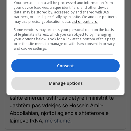
Your personal data will be processed and information from
your device (cookies, unique identifiers, and other device
data) may be stored by, accessed by and shared with 369
partners, or used specifically by this site. We and our partners
may use precise geolocation data.
List of partners.
Some vendors may process your personal data on the basis
of legitimate interest, which you can object to by managing
your options below. Look for a link at the bottom of this page
or in the site menu to manage or withdraw consent in privacy
and cookie settings.
Consent
Ali Bagheri Kani, i cili ka udhëhequr
delegacionet iraniane përmes negociatave
indirekte me Shtetet e Bashkuara mbi çështjet
Manage options
bërthamore dhe shkëmbimin e të burgosurve,
është emëruar ushtrues detyre i ministrit të
Jashtëm pas vdekjes së Hossein Amir-
Abdollahian, njoftoi agjencia shtetërore e
lajmeve IRNA,
më shumë.