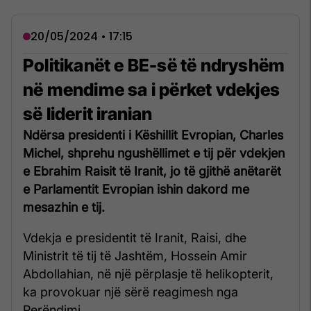
20/05/2024 • 17:15
Politikanët e BE-së të ndryshëm
në mendime sa i përket vdekjes
së liderit iranian
Ndërsa presidenti i Këshillit Evropian, Charles
Michel, shprehu ngushëllimet e tij për vdekjen
e Ebrahim Raisit të Iranit, jo të gjithë anëtarët
e Parlamentit Evropian ishin dakord me
mesazhin e tij.
Vdekja e presidentit të Iranit, Raisi, dhe
Ministrit të tij të Jashtëm, Hossein Amir
Abdollahian, në një përplasje të helikopterit,
ka provokuar një sërë reagimesh nga
Perëndimi.