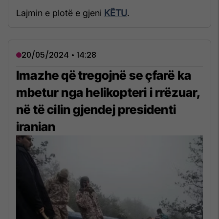
Lajmin e plotë e gjeni
KËTU
.
20/05/2024 • 14:28
Imazhe që tregojnë se çfarë ka
mbetur nga helikopteri i rrëzuar,
në të cilin gjendej presidenti
iranian