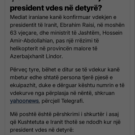
president vdes në detyrë?
Mediat iraniane kanë konfirmuar vdekjen e
presidentit të Iranit, Ebrahim Raisi, në moshën
63 vjeçare, dhe ministrit të Jashtëm, Hossein
Amir-Abdollahian, pas një rrëzimi të
helikopterit në provincën malore të
Azerbajxhanit Lindor.
Përveç tyre, bëhet e ditur se të vdekur kanë
mbetur edhe shtatë persona tjerë pjesë e
ekuipazhit, duke e dërguar kështu numrin e të
vdekurve nga përplasja në nëntë, shkruan
yahoonews
, përcjell Telegrafi.
Më poshtë është përshkrimi i shkurtër i asaj
që Kushtetuta e Iranit thotë se ndodh kur një
president vdes në detyrë: