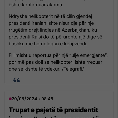
është konfirmuar akoma.
Ndryshe helikopterit në të cilin gjendej
presidenti iranian ishte nisur dje për një
rrugëtim drejt lindjes në Azerbajxhan, ku
presidenti Raisi do të përuronte një digë së
bashku me homologun e këtij vendi.
Fillimisht u raportua për një “ulje emergjente”,
por më pas doli se helikopteri ishte rrëzuar
dhe se kishte të vdekur. /Telegrafi/
20/05/2024 • 08:48
Trupat e pajetë të presidentit