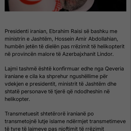
Presidenti iranian, Ebrahim Raisi së bashku me
ministrin e Jashtëm, Hossein Amir Abdollahian,
humbën jetën të dielën pas rrëzimit të helikopterit
në provincën malore të Azerbajxhanit Lindor.
Lajmi tashmë është konfirmuar edhe nga Qeveria
iraniane e cila ka shprehur ngushëllime për
vdekjen e presidentit, ministrit të Jashtëm dhe
shtatë personave të tjerë që ndodheshin në
helikopter.
Transmetuesit shtetërorë iranianë po
transmetojnë lutje islame ndërmjet transmetimeve
të tyre të lajmeve pas njoftimit të rrëzimit