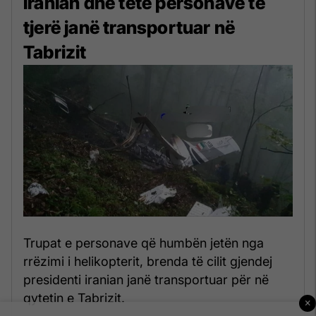
iranian dhe tetë personave të
tjerë janë transportuar në
Tabrizit
Trupat e personave që humbën jetën nga
rrëzimi i helikopterit, brenda të cilit gjendej
presidenti iranian janë transportuar për në
qytetin e Tabrizit.
×