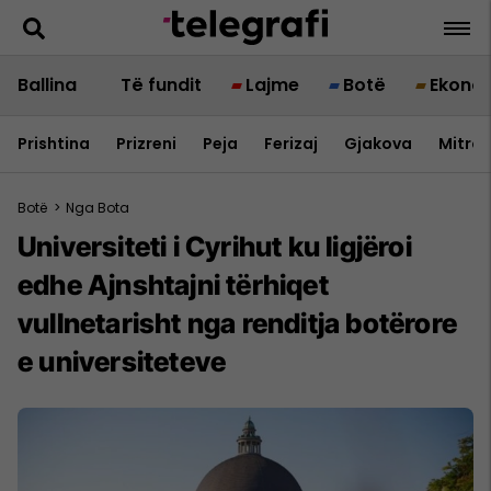
Ballina
Të fundit
Lajme
Botë
Ekono
Prishtina
Prizreni
Peja
Ferizaj
Gjakova
Mitrov
Botë
>
Nga Bota
Universiteti i Cyrihut ku ligjëroi
edhe Ajnshtajni tërhiqet
vullnetarisht nga renditja botërore
e universiteteve