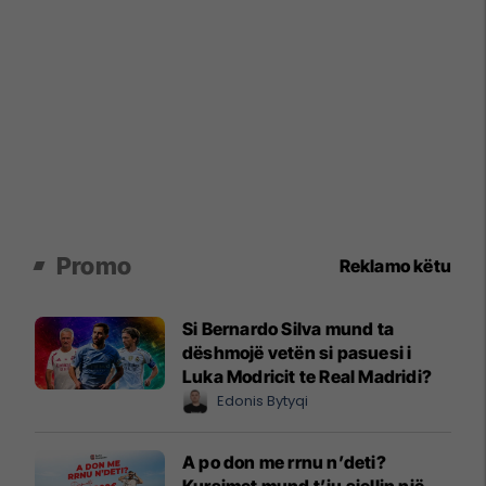
Promo
Reklamo këtu
Si Bernardo Silva mund ta
dëshmojë vetën si pasuesi i
Luka Modricit te Real Madridi?
Edonis Bytyqi
A po don me rrnu n’deti?
Kursimet mund t’ju sjellin një