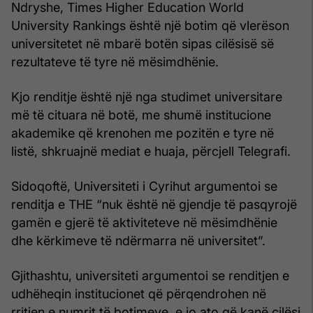
Ndryshe, Times Higher Education World
University Rankings është një botim që vlerëson
universitetet në mbarë botën sipas cilësisë së
rezultateve të tyre në mësimdhënie.
Kjo renditje është një nga studimet universitare
më të cituara në botë, me shumë institucione
akademike që krenohen me pozitën e tyre në
listë, shkruajnë mediat e huaja, përcjell Telegrafi.
Sidoqoftë, Universiteti i Cyrihut argumentoi se
renditja e THE “nuk është në gjendje të pasqyrojë
gamën e gjerë të aktiviteteve në mësimdhënie
dhe kërkimeve të ndërmarra në universitet”.
Gjithashtu, universiteti argumentoi se renditjen e
udhëheqin institucionet që përqendrohen në
rritjen e numrit të botimeve, e jo ato që kanë cilësi