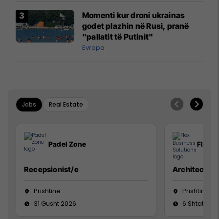
Momenti kur droni ukrainas
godet plazhin në Rusi, pranë
"pallatit të Putinit"
Evropa
Jobs
Real Estate
Padel Zone
Flex B
Recepsionist/e
Architect
Prishtine
Prishtinë
31 Gusht 2026
6 Shtator 2