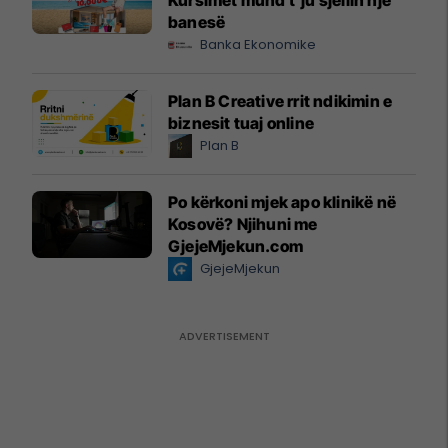
banesë
Banka Ekonomike
Plan B Creative rrit ndikimin e
biznesit tuaj online
Plan B
Po kërkoni mjek apo klinikë në
Kosovë? Njihuni me
GjejeMjekun.com
GjejeMjekun