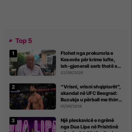
Top 5
Ftohet nga prokuroria e
Kosovës për krime lufte,
ish-gjenerali serb thotë se
dikush e tradhtoi në
02/08/2026
Beograd
“Vrisni, vrisni shqiptarët”,
skandal në UFC Beograd:
Buzukja u përball me thirrje
anti-shqiptare nga
01/08/2026
tribunat
Një pleskavicë e ngrënë
nga Dua Lipa në Prishtinë