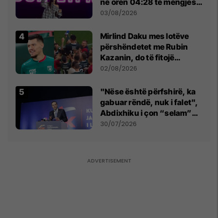
në orën 04:28 të mëngjesit
- dhe bota digjitale serbe
03/08/2026
shpall gjendjen e luftës
Mirlind Daku mes lotëve
përshëndetet me Rubin
Kazanin, do të fitojë
miliona te Spartak Moska
02/08/2026
"Nëse është përfshirë, ka
gabuar rëndë, nuk i falet",
Abdixhiku i çon “selam”
Përparim Ramës
30/07/2026