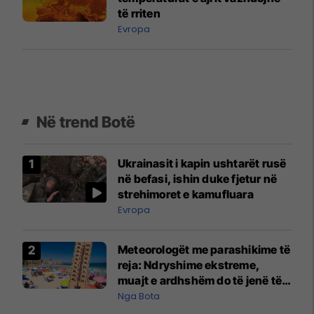
të rriten
Evropa
Në trend Botë
Ukrainasit i kapin ushtarët rusë
në befasi, ishin duke fjetur në
strehimoret e kamufluara
Evropa
Meteorologët me parashikime të
reja: Ndryshime ekstreme,
muajt e ardhshëm do të jenë të
pazakontë
Nga Bota