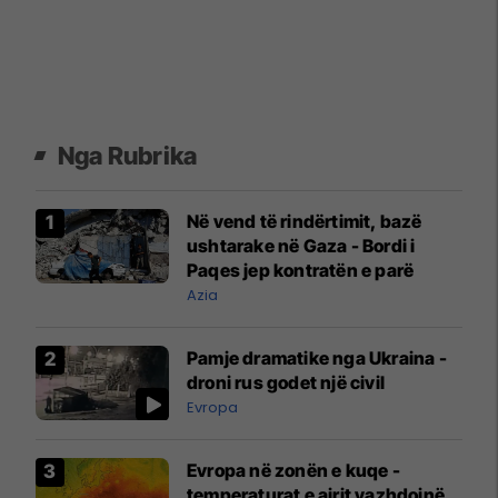
Nga Rubrika
Në vend të rindërtimit, bazë
ushtarake në Gaza - Bordi i
Paqes jep kontratën e parë
Azia
Pamje dramatike nga Ukraina -
droni rus godet një civil
Evropa
Evropa në zonën e kuqe -
temperaturat e ajrit vazhdojnë