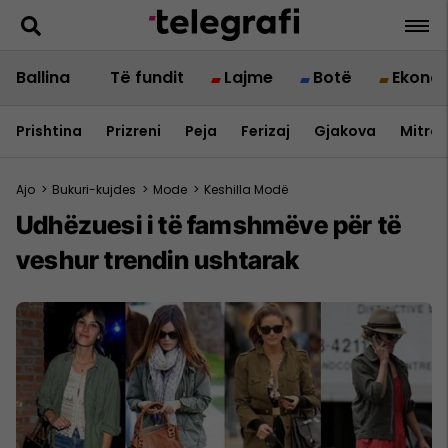
Ballina
Të fundit
Lajme
Botë
Ekono
Prishtina
Prizreni
Peja
Ferizaj
Gjakova
Mitrov
Ajo
>
Bukuri-kujdes
>
Mode
>
Keshilla Modë
Udhëzuesi i të famshmëve për të
veshur trendin ushtarak