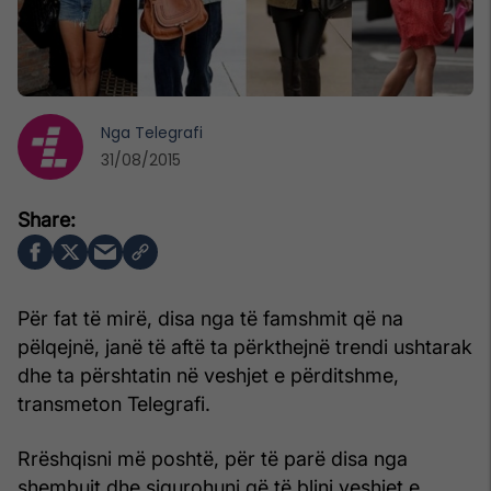
Nga
Telegrafi
31/08/2015
Për fat të mirë, disa nga të famshmit që na
pëlqejnë, janë të aftë ta përkthejnë trendi ushtarak
dhe ta përshtatin në veshjet e përditshme,
transmeton Telegrafi.
Rrëshqisni më poshtë, për të parë disa nga
shembujt dhe sigurohuni që të blini veshjet e