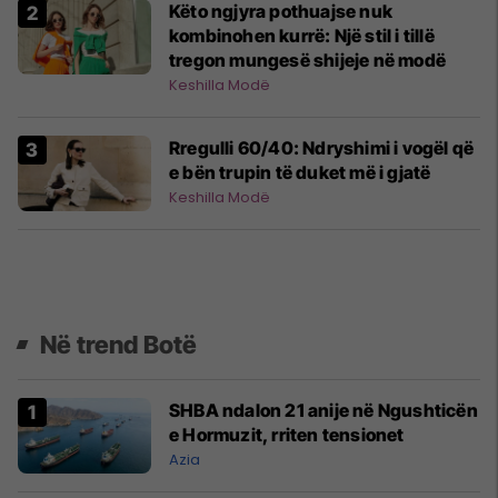
Këto ngjyra pothuajse nuk
kombinohen kurrë: Një stil i tillë
tregon mungesë shijeje në modë
Keshilla Modë
Rregulli 60/40: Ndryshimi i vogël që
e bën trupin të duket më i gjatë
Keshilla Modë
Në trend Botë
SHBA ndalon 21 anije në Ngushticën
e Hormuzit, rriten tensionet
Azia