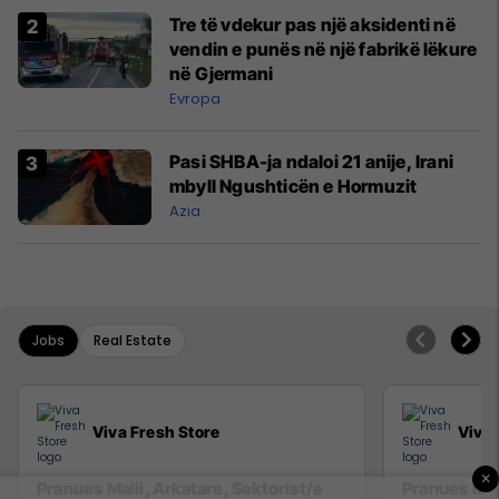
Tre të vdekur pas një aksidenti në
vendin e punës në një fabrikë lëkure
në Gjermani
Evropa
Pasi SHBA-ja ndaloi 21 anije, Irani
mbyll Ngushticën e Hormuzit
Azia
Jobs
Real Estate
Viva Fresh Store
Viva 
×
Pranues Malli, Arkatare, Sektorist/e
Pranues Mall