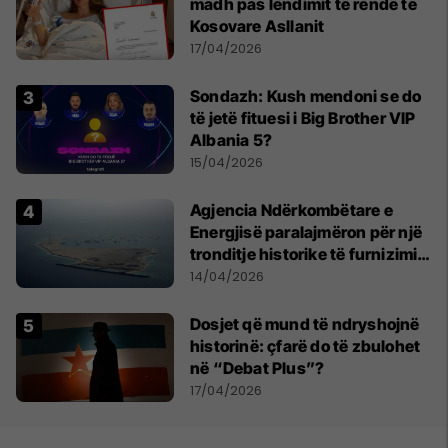
madh pas lëndimit të rëndë të
Kosovare Asllanit
17/04/2026
Sondazh: Kush mendoni se do
të jetë fituesi i Big Brother VIP
Albania 5?
15/04/2026
Agjencia Ndërkombëtare e
Energjisë paralajmëron për një
tronditje historike të furnizimit
me naftë, ndërsa lufta me
14/04/2026
Iranin mbyt tregjet globale
Dosjet që mund të ndryshojnë
historinë: çfarë do të zbulohet
në “Debat Plus”?
17/04/2026