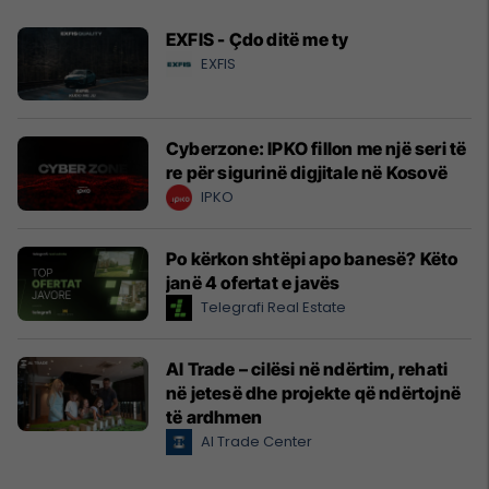
EXFIS - Çdo ditë me ty
EXFIS
Cyberzone: IPKO fillon me një seri të
re për sigurinë digjitale në Kosovë
IPKO
Po kërkon shtëpi apo banesë? Këto
janë 4 ofertat e javës
Telegrafi Real Estate
Al Trade – cilësi në ndërtim, rehati
në jetesë dhe projekte që ndërtojnë
të ardhmen
Al Trade Center