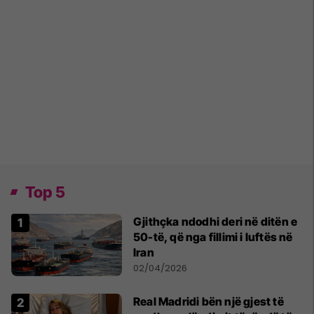
Top 5
Gjithçka ndodhi deri në ditën e
50-të, që nga fillimi i luftës në
Iran
02/04/2026
Real Madridi bën një gjest të