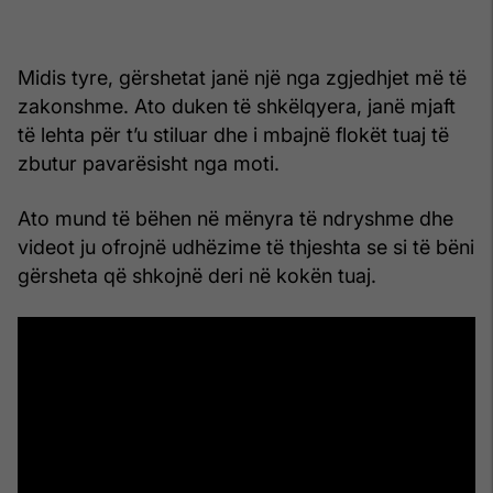
Midis tyre, gërshetat janë një nga zgjedhjet më të
zakonshme. Ato duken të shkëlqyera, janë mjaft
të lehta për t’u stiluar dhe i mbajnë flokët tuaj të
zbutur pavarësisht nga moti.
Ato mund të bëhen në mënyra të ndryshme dhe
videot ju ofrojnë udhëzime të thjeshta se si të bëni
gërsheta që shkojnë deri në kokën tuaj.