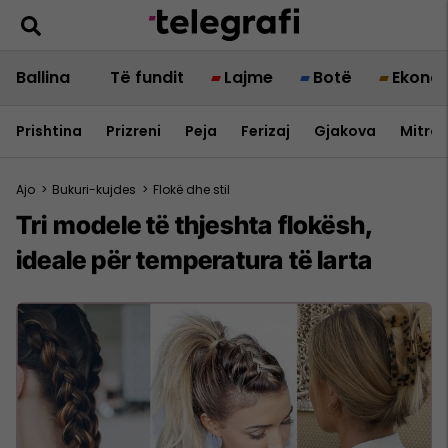
Ballina
Të fundit
Lajme
Botë
Ekono
Prishtina
Prizreni
Peja
Ferizaj
Gjakova
Mitrov
Ajo
>
Bukuri-kujdes
>
Flokë dhe stil
Tri modele të thjeshta flokësh,
ideale për temperatura të larta