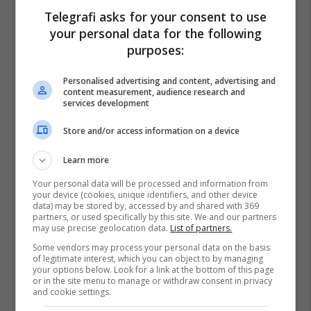
Pashtetat MEKA - zgjedhje
Telegrafi asks for your consent to use
praktike për mëngjes, piknik
your personal data for the following
dhe rrugë
purposes:
MEKA HALAL FOOD
Personalised advertising and content, advertising and
content measurement, audience research and
A po don me rrnu n’deti?
services development
Kursimet mund t’ju sjellin një
banesë
Store and/or access information on a device
Banka Ekonomike
Learn more
Mësoni kujdesin shëndetësor
Your personal data will be processed and information from
përmes përvojës praktike me
your device (cookies, unique identifiers, and other device
data) may be stored by, accessed by and shared with 369
EduCare
partners, or used specifically by this site. We and our partners
Edu Care
may use precise geolocation data.
List of partners.
Some vendors may process your personal data on the basis
of legitimate interest, which you can object to by managing
your options below. Look for a link at the bottom of this page
or in the site menu to manage or withdraw consent in privacy
and cookie settings.