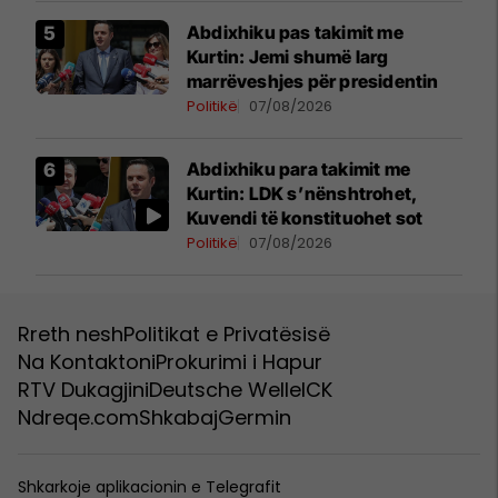
Abdixhiku pas takimit me
Kurtin: Jemi shumë larg
marrëveshjes për presidentin
Politikë
07/08/2026
Abdixhiku para takimit me
Kurtin: LDK s’nënshtrohet,
Kuvendi të konstituohet sot
Politikë
07/08/2026
Rreth nesh
Politikat e Privatësisë
Na Kontaktoni
Prokurimi i Hapur
RTV Dukagjini
Deutsche Welle
ICK
Ndreqe.com
Shkabaj
Germin
Shkarkoje aplikacionin e Telegrafit