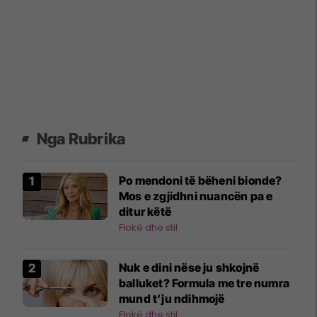
Nga Rubrika
Po mendoni të bëheni bionde?
Mos e zgjidhni nuancën pa e
ditur këtë
Flokë dhe stil
Nuk e dini nëse ju shkojnë
balluket? Formula me tre numra
mund t’ju ndihmojë
Flokë dhe stil