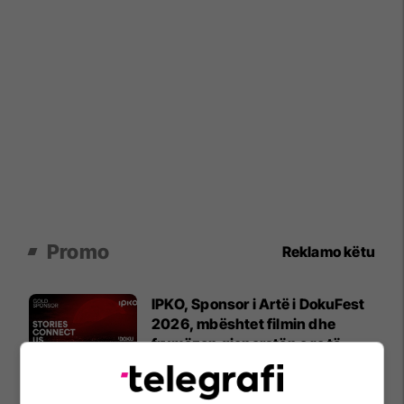
Promo
Reklamo këtu
IPKO, Sponsor i Artë i DokuFest
2026, mbështet filmin dhe
frymëzon gjeneratën e re të
krijuesve
IPKO