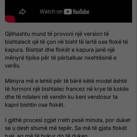
Gjithashtu mund të provoni një version të
bishtalecit që të çon në bisht të lartë ose flokë të
kapura. Bishtat dhe flokët e kapura janë një
mënyrë tipike për të përballuar nxehtësinë e
verës.
Mënyra më e lehtë për të bërë këtë model është
të formoni një bishtalec francez në krye të kokës
dhe të ndaleni në vendin ku keni vendosur ta
kapni bishtin ose flokët.
I gjithë procesi zgjat rreth pesë minuta, por duket
se u desh shumë më tepër. Sa më të gjata flokët
tuaj, aq më të bukur do të duken.