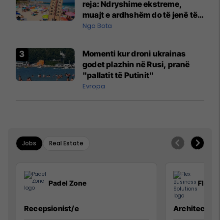
reja: Ndryshime ekstreme,
muajt e ardhshëm do të jenë të
pazakontë
Nga Bota
Momenti kur droni ukrainas
godet plazhin në Rusi, pranë
"pallatit të Putinit"
Evropa
Jobs
Real Estate
Padel Zone
Flex B
Recepsionist/e
Architect