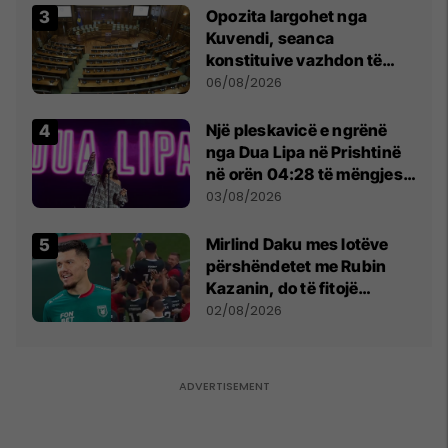
Opozita largohet nga
Kuvendi, seanca
konstituive vazhdon të
shtunën në orën 11:00
06/08/2026
Një pleskavicë e ngrënë
nga Dua Lipa në Prishtinë
në orën 04:28 të mëngjesit
- dhe bota digjitale serbe
03/08/2026
shpall gjendjen e luftës
Mirlind Daku mes lotëve
përshëndetet me Rubin
Kazanin, do të fitojë
miliona te Spartak Moska
02/08/2026