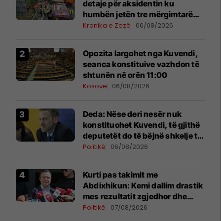
detaje për aksidentin ku
humbën jetën tre mërgimtarë
nga Komogllava e Ferizajt
Kronika e Zezë
06/08/2026
Opozita largohet nga Kuvendi,
seanca konstituive vazhdon të
shtunën në orën 11:00
Kosovë
06/08/2026
Deda: Nëse deri nesër nuk
konstituohet Kuvendi, të gjithë
deputetët do të bëjnë shkelje të
rëndë kushtetuese
Politikë
06/08/2026
Kurti pas takimit me
Abdixhikun: Kemi dallim drastik
mes rezultatit zgjedhor dhe
kërkesave të LDK-së
Politikë
07/08/2026