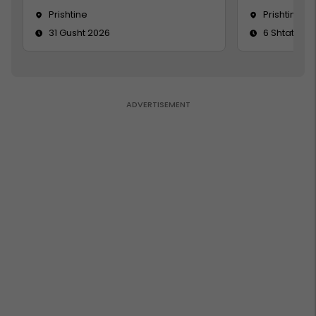
Prishtine
Prishtinë
31 Gusht 2026
6 Shtator 2