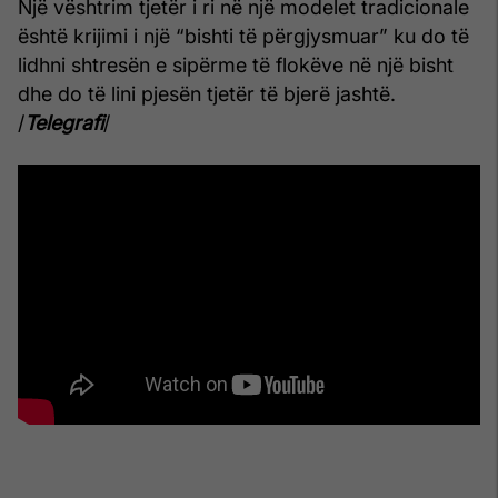
Një vështrim tjetër i ri në një modelet tradicionale
është krijimi i një “bishti të përgjysmuar” ku do të
lidhni shtresën e sipërme të flokëve në një bisht
dhe do të lini pjesën tjetër të bjerë jashtë.
/
Telegrafi
/