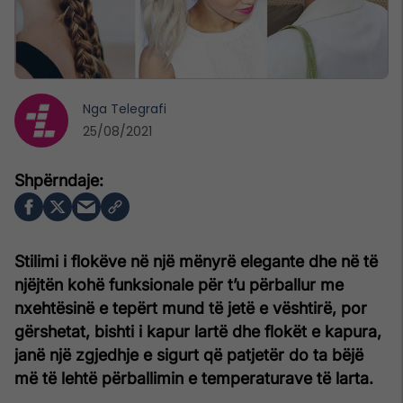
Nga
Telegrafi
25/08/2021
Stilimi i flokëve në një mënyrë elegante dhe në të
njëjtën kohë funksionale për t’u përballur me
nxehtësinë e tepërt mund të jetë e vështirë, por
gërshetat, bishti i kapur lartë dhe flokët e kapura,
janë një zgjedhje e sigurt që patjetër do ta bëjë
më të lehtë përballimin e temperaturave të larta.