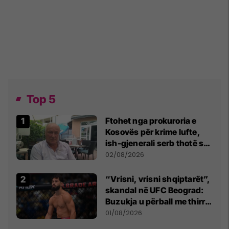
Top 5
Ftohet nga prokuroria e
Kosovës për krime lufte,
ish-gjenerali serb thotë se
dikush e tradhtoi në
02/08/2026
Beograd
“Vrisni, vrisni shqiptarët”,
skandal në UFC Beograd:
Buzukja u përball me thirrje
anti-shqiptare nga
01/08/2026
tribunat