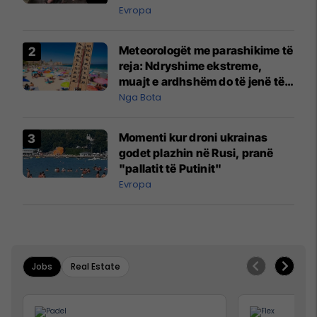
Evropa
Meteorologët me parashikime të
reja: Ndryshime ekstreme,
muajt e ardhshëm do të jenë të
pazakontë
Nga Bota
Momenti kur droni ukrainas
godet plazhin në Rusi, pranë
"pallatit të Putinit"
Evropa
Jobs
Real Estate