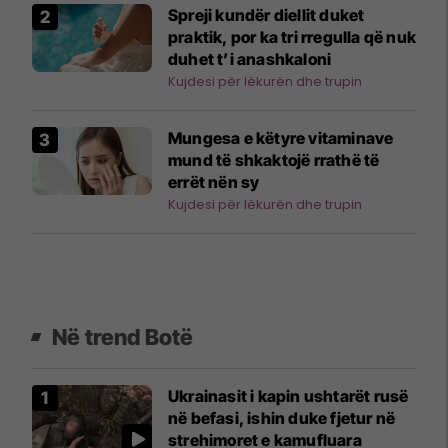
Spreji kundër diellit duket
praktik, por ka tri rregulla që nuk
duhet t’i anashkaloni
Kujdesi për lëkurën dhe trupin
Mungesa e këtyre vitaminave
mund të shkaktojë rrathë të
errët nën sy
Kujdesi për lëkurën dhe trupin
Në trend Botë
Ukrainasit i kapin ushtarët rusë
në befasi, ishin duke fjetur në
strehimoret e kamufluara