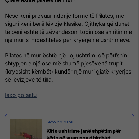
Çfarë është pilates në mur?
Nëse keni provuar ndonjë formë të Pilates, me
siguri keni bërë lëvizje klasike. Gjithçka që duhet
të bëni është të zëvendësoni topin ose shiritin me
një mur si mbështetës për kryerjen e ushtrimeve.
Pilates në mur është një lloj ushtrimi që përfshin
shtypjen e një ose më shumë pjesëve të trupit
(kryesisht këmbët) kundër një muri gjatë kryerjes
së lëvizjeve të tilla.
lexo po astu
Këto ushtrime janë shpëtim për
këdo që vuan nga dhimbjet