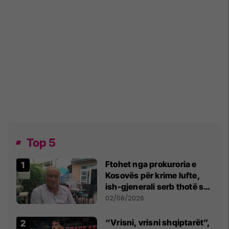
Top 5
Ftohet nga prokuroria e
Kosovës për krime lufte,
ish-gjenerali serb thotë se
dikush e tradhtoi në
02/08/2026
Beograd
“Vrisni, vrisni shqiptarët”,