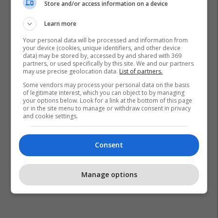
Store and/or access information on a device
Learn more
Your personal data will be processed and information from
your device (cookies, unique identifiers, and other device
Pilates
Ushtrime
Pilates Në Mur
data) may be stored by, accessed by and shared with 369
partners, or used specifically by this site. We and our partners
may use precise geolocation data.
List of partners.
Some vendors may process your personal data on the basis
of legitimate interest, which you can object to by managing
your options below. Look for a link at the bottom of this page
or in the site menu to manage or withdraw consent in privacy
and cookie settings.
Consent
Manage options