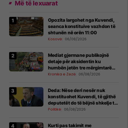
Më të lexuarat
Opozita largohet nga Kuvendi,
seanca konstituive vazhdon të
shtunën në orën 11:00
Kosovë
06/08/2026
Mediat gjermane publikojnë
detaje për aksidentin ku
humbën jetën tre mërgimtarë
nga Komogllava e Ferizajt
Kronika e Zezë
06/08/2026
Deda: Nëse deri nesër nuk
konstituohet Kuvendi, të gjithë
deputetët do të bëjnë shkelje të
rëndë kushtetuese
Politikë
06/08/2026
Kurti pas takimit me