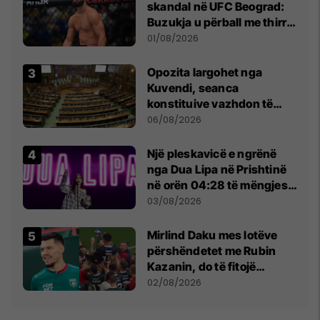
skandal në UFC Beograd:
Buzukja u përball me thirrje
anti-shqiptare nga
01/08/2026
tribunat
Opozita largohet nga
Kuvendi, seanca
konstituive vazhdon të
shtunën në orën 11:00
06/08/2026
Një pleskavicë e ngrënë
nga Dua Lipa në Prishtinë
në orën 04:28 të mëngjesit
- dhe bota digjitale serbe
03/08/2026
shpall gjendjen e luftës
Mirlind Daku mes lotëve
përshëndetet me Rubin
Kazanin, do të fitojë
miliona te Spartak Moska
02/08/2026