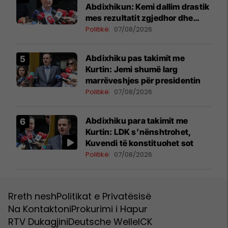
Abdixhikun: Kemi dallim drastik
mes rezultatit zgjedhor dhe
kërkesave të LDK-së
Politikë
07/08/2026
Abdixhiku pas takimit me
Kurtin: Jemi shumë larg
marrëveshjes për presidentin
Politikë
07/08/2026
Abdixhiku para takimit me
Kurtin: LDK s’nënshtrohet,
Kuvendi të konstituohet sot
Politikë
07/08/2026
Rreth nesh
Politikat e Privatësisë
Na Kontaktoni
Prokurimi i Hapur
RTV Dukagjini
Deutsche Welle
ICK