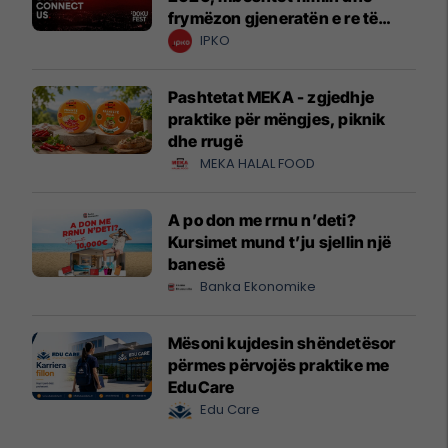
frymëzon gjeneratën e re të
krijuesve
IPKO
Pashtetat MEKA - zgjedhje
praktike për mëngjes, piknik
dhe rrugë
MEKA HALAL FOOD
A po don me rrnu n’deti?
Kursimet mund t’ju sjellin një
banesë
Banka Ekonomike
Mësoni kujdesin shëndetësor
përmes përvojës praktike me
EduCare
Edu Care