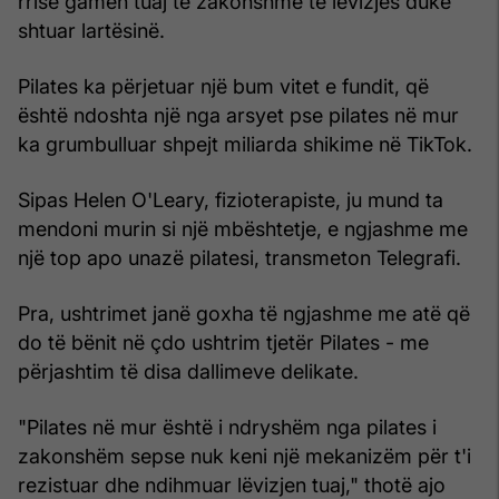
rrisë gamën tuaj të zakonshme të lëvizjes duke
shtuar lartësinë.
Pilates ka përjetuar një bum vitet e fundit, që
është ndoshta një nga arsyet pse pilates në mur
ka grumbulluar shpejt miliarda shikime në TikTok.
Sipas Helen O'Leary, fizioterapiste, ju mund ta
mendoni murin si një mbështetje, e ngjashme me
një top apo unazë pilatesi, transmeton Telegrafi.
Pra, ushtrimet janë goxha të ngjashme me atë që
do të bënit në çdo ushtrim tjetër Pilates - me
përjashtim të disa dallimeve delikate.
"Pilates në mur është i ndryshëm nga pilates i
zakonshëm sepse nuk keni një mekanizëm për t'i
rezistuar dhe ndihmuar lëvizjen tuaj," thotë ajo