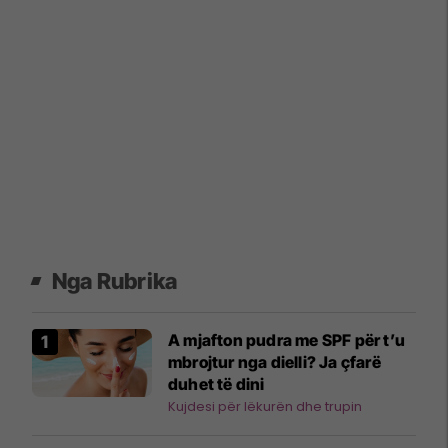
Nga Rubrika
A mjafton pudra me SPF për t’u
mbrojtur nga dielli? Ja çfarë
duhet të dini
Kujdesi për lëkurën dhe trupin