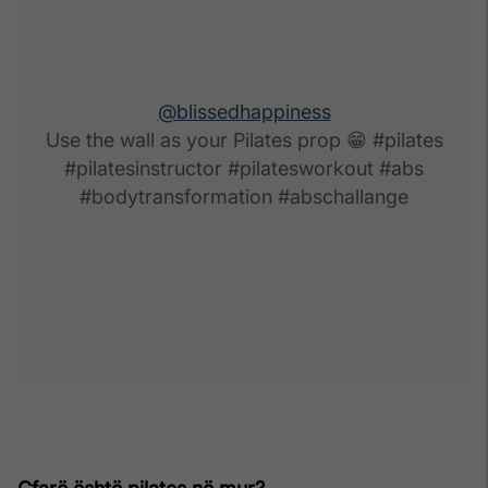
@blissedhappiness
Use the wall as your Pilates prop 😁 #pilates
#pilatesinstructor #pilatesworkout #abs
#bodytransformation #abschallange