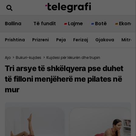
Ballina
Të fundit
Lajme
Botë
Ekono
Prishtina
Prizreni
Peja
Ferizaj
Gjakova
Mitrov
Ajo
>
Bukuri-kujdes
>
Kujdesi për lëkurën dhe trupin
Tri arsye të shkëlqyera pse duhet
të filloni menjëherë me pilates në
mur