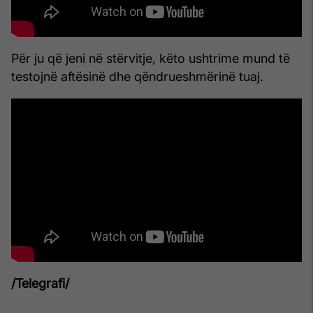
Për ju që jeni në stërvitje, këto ushtrime mund të
testojnë aftësinë dhe qëndrueshmërinë tuaj.
/Telegrafi/