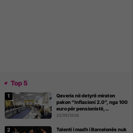
Top 5
Qeveria në detyrë miraton
pakon “Inflacioni 2.0”, nga 100
euro për pensionistë,
punëtorët privat, fëmijë dhe
22/05/2026
studentë
Talenti i madh i Barcelonës nuk