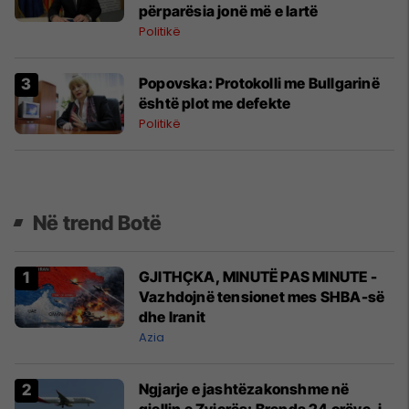
përparësia jonë më e lartë
Politikë
Popovska: Protokolli me Bullgarinë
është plot me defekte
Politikë
Në trend Botë
GJITHÇKA, MINUTË PAS MINUTE -
Vazhdojnë tensionet mes SHBA-së
dhe Iranit
Azia
Ngjarje e jashtëzakonshme në
qiellin e Zvicrës: Brenda 24 orëve, i