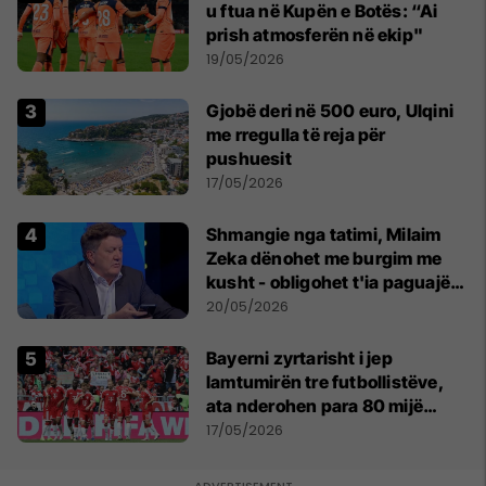
u ftua në Kupën e Botës: “Ai
prish atmosferën në ekip"
19/05/2026
Gjobë deri në 500 euro, Ulqini
me rregulla të reja për
pushuesit
17/05/2026
Shmangie nga tatimi, Milaim
Zeka dënohet me burgim me
kusht - obligohet t'ia paguajë
ATK-së 81 mijë euro
20/05/2026
Bayerni zyrtarisht i jep
lamtumirën tre futbollistëve,
ata nderohen para 80 mijë
tifozëve
17/05/2026