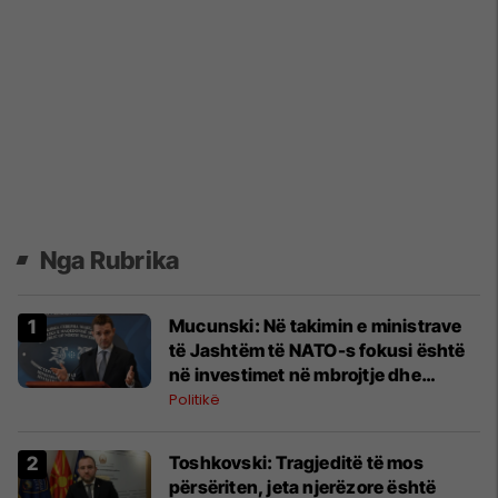
Nga Rubrika
Mucunski: Në takimin e ministrave
të Jashtëm të NATO-s fokusi është
në investimet në mbrojtje dhe
Ukrainën
Politikë
Toshkovski: Tragjeditë të mos
përsëriten, jeta njerëzore është