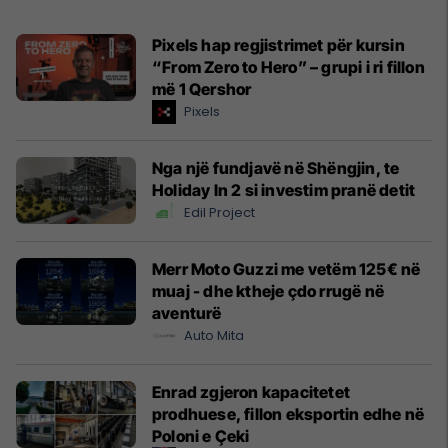
Pixels hap regjistrimet për kursin
“From Zero to Hero” – grupi i ri fillon
më 1 Qershor
Pixels
Nga një fundjavë në Shëngjin, te
Holiday In 2 si investim pranë detit
Edil Project
Merr Moto Guzzi me vetëm 125€ në
muaj - dhe ktheje çdo rrugë në
aventurë
Auto Mita
Enrad zgjeron kapacitetet
prodhuese, fillon eksportin edhe në
Poloni e Çeki