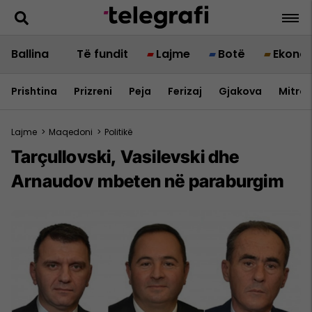
Ballina
Të fundit
Lajme
Botë
Ekono
Prishtina
Prizreni
Peja
Ferizaj
Gjakova
Mitrov
Lajme
>
Maqedoni
>
Politikë
Tarçullovski, Vasilevski dhe
Arnaudov mbeten në paraburgim