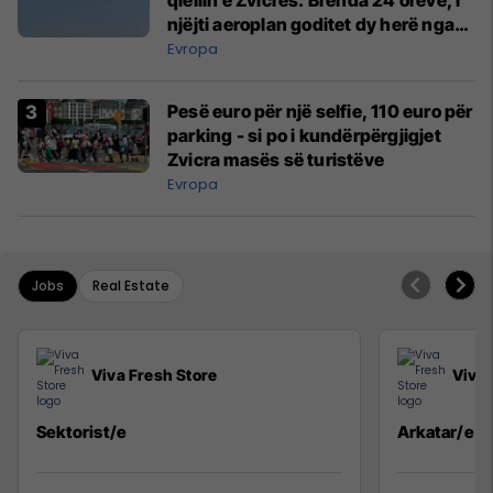
njëjti aeroplan goditet dy herë nga
rrufeja
Evropa
Pesë euro për një selfie, 110 euro për
parking - si po i kundërpërgjigjet
Zvicra masës së turistëve
Evropa
Jobs
Real Estate
Viva Fresh Store
Viva 
Sektorist/e
Arkatar/e